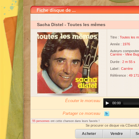
Fiche disque de ...
Sacha Distel
- Toutes les mêmes
Titre :
Toutes les 
Année :
1976
Auteurs compositeu
Carrère
-
Vline Bu
Durée :
2 m 55 s
Label :
Carrère
Référence :
49 171
Écouter le morceau
Audio
00:00
Player
Partager ce morceau
55 personnes
ont cette chanson dans leurs favoris !
Se procurer ce disque via CDandL
Acheter
Vendre
S