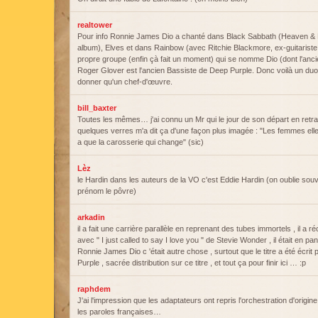
realtower
Pour info Ronnie James Dio a chanté dans Black Sabbath (Heaven & He
album), Elves et dans Rainbow (avec Ritchie Blackmore, ex-guitariste
propre groupe (enfin çà fait un moment) qui se nomme Dio (dont l'ancie
Roger Glover est l'ancien Bassiste de Deep Purple. Donc voilà un d
donner qu'un chef-d'œuvre.
bill_baxter
Toutes les mêmes… j'ai connu un Mr qui le jour de son départ en retrai
quelques verres m'a dit ça d'une façon plus imagée : "Les femmes elles
a que la carosserie qui change" (sic)
Lèz
le Hardin dans les auteurs de la VO c'est Eddie Hardin (on oublie souv
prénom le pôvre)
arkadin
il a fait une carrière parallèle en reprenant des tubes immortels , il a ré
avec " I just called to say I love you " de Stevie Wonder , il était en pa
Ronnie James Dio c 'était autre chose , surtout que le titre a été écri
Purple , sacrée distribution sur ce titre , et tout ça pour finir ici … :p
raphdem
J'ai l'impression que les adaptateurs ont repris l'orchestration d'origin
les paroles françaises…