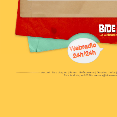
Accueil
|
Nos disques
|
Forum
|
Evénements
|
Goodies
|
Infos
Bide & Musique ©2026 -
contact@bide-et-m