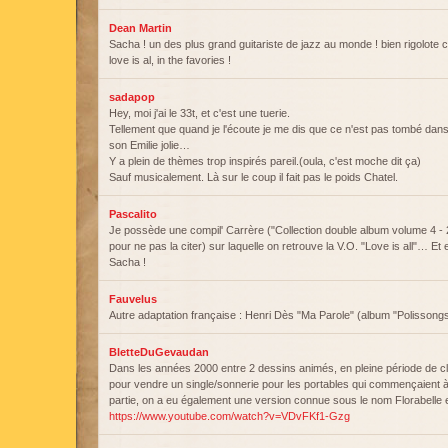
Dean Martin
Sacha ! un des plus grand guitariste de jazz au monde ! bien rigolote ce
love is al, in the favories !
sadapop
Hey, moi j'ai le 33t, et c'est une tuerie.
Tellement que quand je l'écoute je me dis que ce n'est pas tombé dans l
son Emilie jolie…
Y a plein de thèmes trop inspirés pareil.(oula, c'est moche dit ça)
Sauf musicalement. Là sur le coup il fait pas le poids Chatel.
Pascalito
Je possède une compil' Carrère ("Collection double album volume 4 - 2
pour ne pas la citer) sur laquelle on retrouve la V.O. "Love is all"… Et 
Sacha !
Fauvelus
Autre adaptation française : Henri Dès "Ma Parole" (album "Polissong
BletteDuGevaudan
Dans les années 2000 entre 2 dessins animés, en pleine période de 
pour vendre un single/sonnerie pour les portables qui commençaient à 
partie, on a eu également une version connue sous le nom Florabelle e
https://www.youtube.com/watch?v=VDvFKf1-Gzg