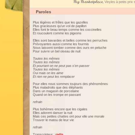
My Marketplace
, Vinyles à petits pri
Paroles
Plus légères et frêles que les gazelles
Plus gracieuses qu'un vol de papillon
Elles font le beau temps comme les coccinelles
Et roucoulent comme les pigeons
Elles sont bavardes et belles comme les perruches
Prévoyantes aussi comme les fourmis
Nous laissent tomber comme des ours en peluche
Pour suivre un bel oiseau de nuit
Toutes les mêmes
Toutes les mêmes
Et pourtant on ne peut pas s'en passer
Toutes les mêmes
Oui mais on les aime
Et rien ne peut les remplacer
Pour elles nous sommes toujours des phénomènes
Plus maladroits que des éléphants
Dans un magasin de porcelaine
Quand on les trompe en passant
refrain
Plus bohèmes encore que les cigales
Elles adorent danser la nuit
Mais ces petites chattes ont pour elle une morale
Trouver le matou de leur vie
refrain
Transcripteur :
radis