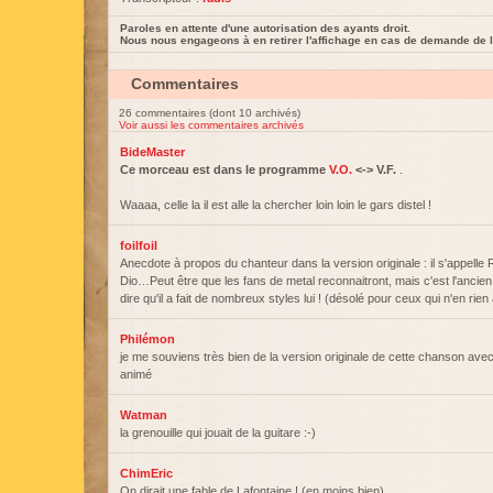
Paroles en attente d'une autorisation des ayants droit.
Nous nous engageons à en retirer l'affichage en cas de demande de l
Commentaires
26 commentaires (dont 10 archivés)
Voir aussi les commentaires archivés
BideMaster
Ce morceau est dans le programme
V.O.
<-> V.F.
.
Waaaa, celle la il est alle la chercher loin loin le gars distel !
foilfoil
Anecdote à propos du chanteur dans la version originale : il s'appell
Dio…Peut être que les fans de metal reconnaitront, mais c'est l'ancie
dire qu'il a fait de nombreux styles lui ! (désolé pour ceux qui n'en rien 
Philémon
je me souviens très bien de la version originale de cette chanson avec
animé
Watman
la grenouille qui jouait de la guitare :-)
ChimEric
On dirait une fable de Lafontaine ! (en moins bien)