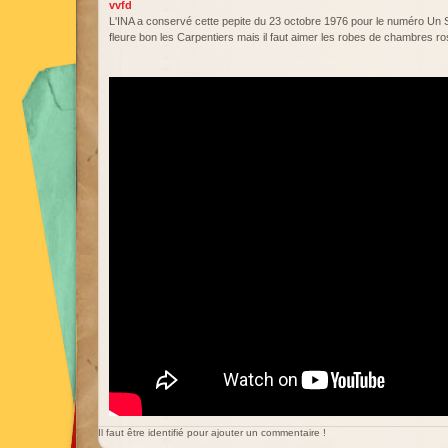
vvfd
L'INA a conservé cette pepite du 23 octobre 1976 pour le numéro Un 
fleure bon les Carpentiers mais il faut aimer les robes de chambres 
Il faut être identifié pour ajouter un commentaire !