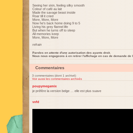
Seeing her skin, feeling silky smooth
Colour of café au lait
Made the savage beast inside
Roar till it cried
More, More, More
Now he's back home doing 9 to 5
Living his grey flannel life
But when he turns off to sleep
All memories keep
More, More, More
refrain
Paroles en attente d'une autorisation des ayants droit.
Nous nous engageons à en retirer l'affichage en cas de demande de l
Commentaires
3 commentaires (dont 1 archivé)
Voir aussi les commentaires archivés
poupymegamix
je préfère la version belge … elle est plus suave
vvfd