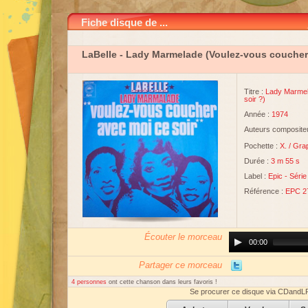
Fiche disque de ...
LaBelle
- Lady Marmelade (Voulez-vous coucher 
Titre :
Lady Marmel
soir ?)
Année :
1974
Auteurs compositeu
Pochette :
X.
/
Grap
Durée :
3 m 55 s
Label :
Epic
-
Série
Référence :
EPC 2
Écouter le morceau
Audio
00:00
Player
Partager ce morceau
4 personnes
ont cette chanson dans leurs favoris !
Se procurer ce disque via CDandL