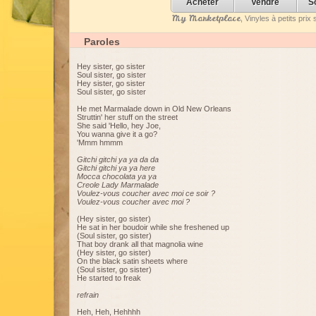
Acheter
Vendre
S
My Marketplace
, Vinyles à petits pri
Paroles
Hey sister, go sister
Soul sister, go sister
Hey sister, go sister
Soul sister, go sister
He met Marmalade down in Old New Orleans
Struttin' her stuff on the street
She said 'Hello, hey Joe,
You wanna give it a go?
'Mmm hmmm
Gitchi gitchi ya ya da da
Gitchi gitchi ya ya here
Mocca chocolata ya ya
Creole Lady Marmalade
Voulez-vous coucher avec moi ce soir ?
Voulez-vous coucher avec moi ?
(Hey sister, go sister)
He sat in her boudoir while she freshened up
(Soul sister, go sister)
That boy drank all that magnolia wine
(Hey sister, go sister)
On the black satin sheets where
(Soul sister, go sister)
He started to freak
refrain
Heh, Heh, Hehhhh