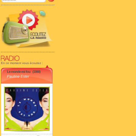
En ce moment vous écoutez :
Le monde est fou
(1990)
Pauline Ester