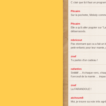
C clair que là il faut un progr
Pitcairn
Sur la pochette, Melody commen
Pitcairn
Elle a qu'à aller pogoter sur "
débarrassés.
mbricout
Pas etonnant que ca a fait un 
petit-enfants pour leur mamie,
znaf
Tu parles d'un cadeau !
cafardos
Sniiiiiiiif … A chaque vers, cha
l'cerceuil de la mamie … impar
znaf
La FARANDOLE !
atchoum8
Moi, je trouve sa voix très agré