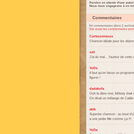
Paroles en attente d'une autori
Nous nous engageons à en reti
Commentaires
64 commentaires (dont 2 archivé
Voir aussi les commentaires arch
Curieuzeneuze
Chanson idéale pour les dépre
xxil
J'ai du mal… l'auteur de cett
YoDa
Il faut qu'on fasse un program
figurer !
dadakofa
Ouh la dites-moi, Mélody était
On dirait un mélange de Caitli
akik
Superbe chanson : au bout d'un
a une petite fille comme ça !!!
YoDa