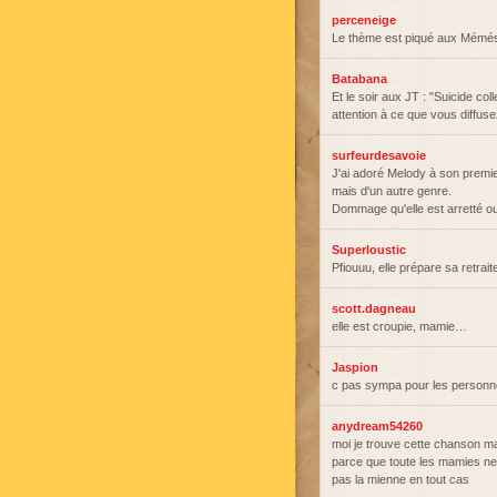
perceneige
Le thème est piqué aux Mémés 
Batabana
Et le soir aux JT : "Suicide col
attention à ce que vous diffusez
surfeurdesavoie
J'ai adoré Melody à son premier
mais d'un autre genre.
Dommage qu'elle est arretté ou 
Superloustic
Pfiouuu, elle prépare sa retr
scott.dagneau
elle est croupie, mamie…
Jaspion
c pas sympa pour les personne
anydream54260
moi je trouve cette chanson mag
parce que toute les mamies ne 
pas la mienne en tout cas