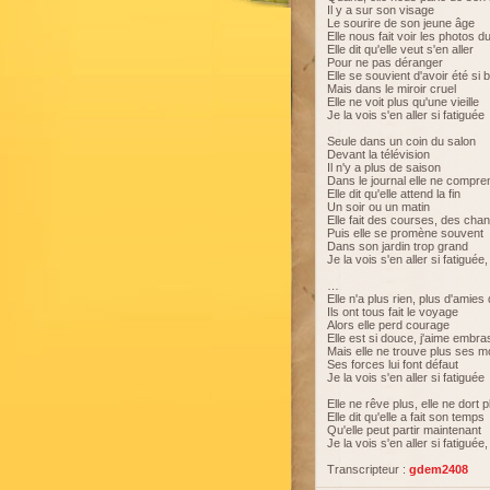
Il y a sur son visage
Le sourire de son jeune âge
Elle nous fait voir les photos 
Elle dit qu'elle veut s'en aller
Pour ne pas déranger
Elle se souvient d'avoir été si b
Mais dans le miroir cruel
Elle ne voit plus qu'une vieille
Je la vois s'en aller si fatiguée
Seule dans un coin du salon
Devant la télévision
Il n'y a plus de saison
Dans le journal elle ne compre
Elle dit qu'elle attend la fin
Un soir ou un matin
Elle fait des courses, des chan
Puis elle se promène souvent
Dans son jardin trop grand
Je la vois s'en aller si fatigué
…
Elle n'a plus rien, plus d'amie
Ils ont tous fait le voyage
Alors elle perd courage
Elle est si douce, j'aime embr
Mais elle ne trouve plus ses m
Ses forces lui font défaut
Je la vois s'en aller si fatiguée
Elle ne rêve plus, elle ne dort 
Elle dit qu'elle a fait son temps
Qu'elle peut partir maintenant
Je la vois s'en aller si fatigué
Transcripteur :
gdem2408