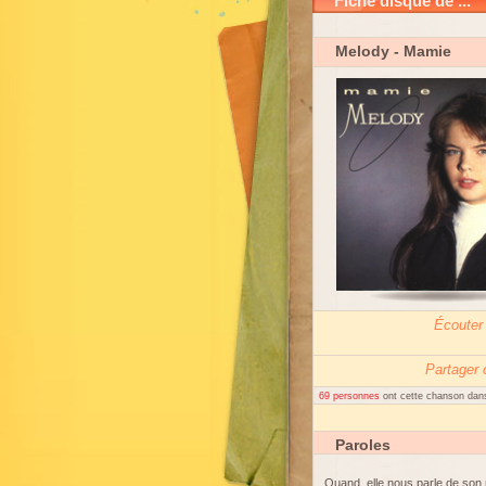
Fiche disque de ...
Melody
- Mamie
Écouter
Partager
69 personnes
ont cette chanson dans
Paroles
Quand, elle nous parle de son