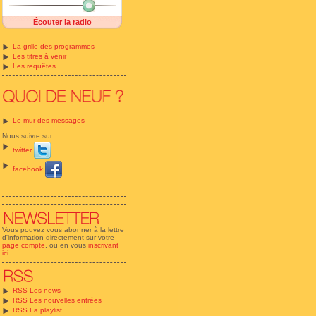
Écouter la radio
La grille des programmes
Les titres à venir
Les requêtes
Le mur des messages
Nous suivre sur:
twitter
facebook
Vous pouvez vous abonner à la lettre
d'information directement sur votre
page compte
, ou en vous
inscrivant
ici
.
RSS Les news
RSS Les nouvelles entrées
RSS La playlist