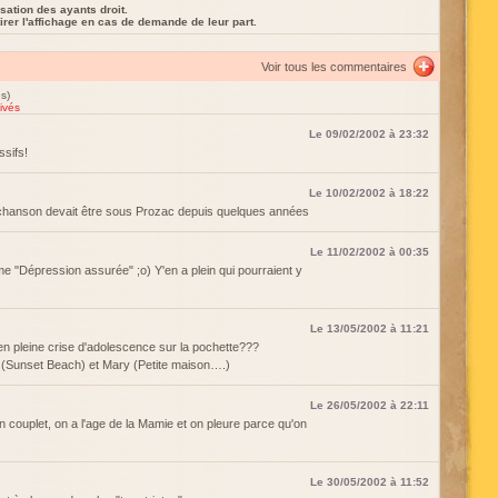
sation des ayants droit.
rer l'affichage en cas de demande de leur part.
Voir tous les commentaires
s)
ivés
Le 09/02/2002 à 23:32
ssifs!
Le 10/02/2002 à 18:22
e chanson devait être sous Prozac depuis quelques années
Le 11/02/2002 à 00:35
me "Dépression assurée" ;o) Y'en a plein qui pourraient y
Le 13/05/2002 à 11:21
 en pleine crise d'adolescence sur la pochette???
n (Sunset Beach) et Mary (Petite maison….)
Le 26/05/2002 à 22:11
 couplet, on a l'age de la Mamie et on pleure parce qu'on
Le 30/05/2002 à 11:52