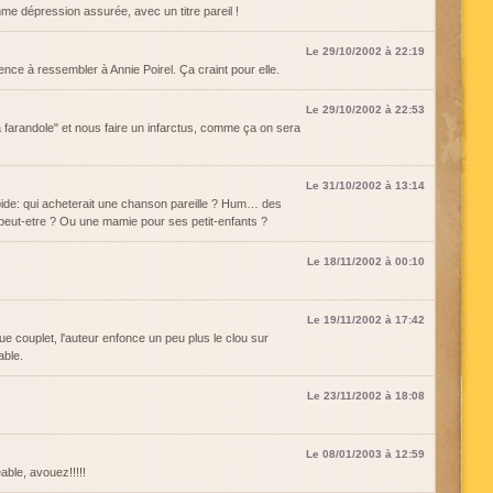
amme dépression assurée, avec un titre pareil !
Le 29/10/2002 à 22:19
ce à ressembler à Annie Poirel. Ça craint pour elle.
Le 29/10/2002 à 22:53
La farandole" et nous faire un infarctus, comme ça on sera
Le 31/10/2002 à 13:14
bide: qui acheterait une chanson pareille ? Hum… des
 peut-etre ? Ou une mamie pour ses petit-enfants ?
Le 18/11/2002 à 00:10
Le 19/11/2002 à 17:42
que couplet, l'auteur enfonce un peu plus le clou sur
able.
Le 23/11/2002 à 18:08
Le 08/01/2003 à 12:59
able, avouez!!!!!