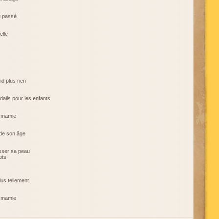
du passé
elle
nd plus rien
dails pour les enfants
e, mamie
s de son âge
asser sa peau
ots
plus tellement
e, mamie