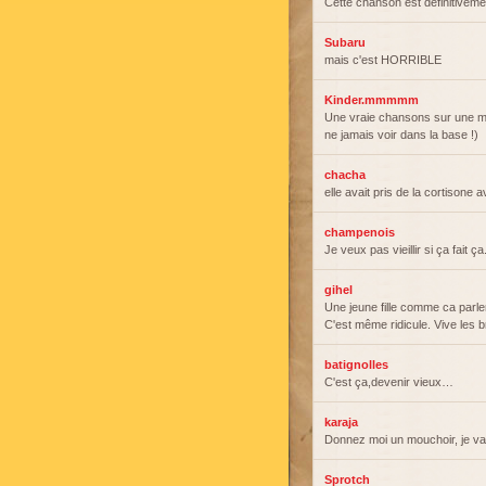
Cette chanson est définitivemen
Subaru
mais c'est HORRIBLE
Kinder.mmmmm
Une vraie chansons sur une ma
ne jamais voir dans la base !)
chacha
elle avait pris de la cortisone 
champenois
Je veux pas vieillir si ça fait 
gihel
Une jeune fille comme ca parler
C'est même ridicule. Vive les b
batignolles
C'est ça,devenir vieux…
karaja
Donnez moi un mouchoir, je vai
Sprotch