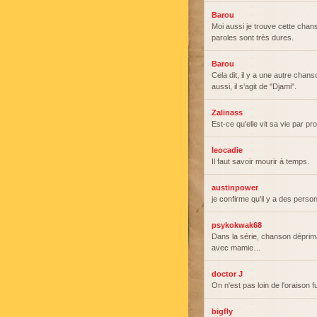
Barou
Moi aussi je trouve cette chanso
paroles sont très dures.
Barou
Cela dit, il y a une autre chans
aussi, il s'agit de "Djami".
Zalinass
Est-ce qu'elle vit sa vie par pr
leocadie
Il faut savoir mourir à temps.
austinpower
je confirme qu'il y a des perso
psykokwak68
Dans la série, chanson déprim
avec mamie…
doctor J
On n'est pas loin de l'oraison 
bigfly