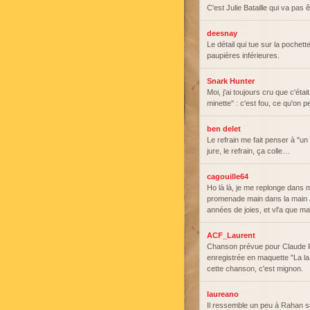
C'est Julie Bataille qui va pas 
deesnay
Le détail qui tue sur la pochett
paupières inférieures.
Snark Hunter
Moi, j'ai toujours cru que c'étai
minette" : c'est fou, ce qu'on p
ben delet
Le refrain me fait penser à "u
jure, le refrain, ça colle…
cagouille64
Ho là là, je me replonge dans 
promenade main dans la main à
années de joies, et vl'a que m
ACF_Laurent
Chanson prévue pour Claude Fra
enregistrée en maquette "La la
cette chanson, c'est mignon.
laureano
Il ressemble un peu à Rahan s