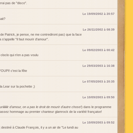
ierai pas de "disco".
Le 19/09/2002 à 20:57
ait?
Le 26/11/2002 à 08:39
s de Patrick, je pense, ne me contrediront pas) que la face
s'appelle "il faut mourir d'amour".
Le 09/02/2003 à 00:42
 cloclo qui n'en a pas voulu
Le 29/03/2003 à 16:38
OUPI! c'est la fête
Le 07/05/2003 à 20:35
a Lear sur la pochette ;)
Le 10/09/2003 à 09:50
uriiiiiiiir d'amour, on a pas le droit de mourir d'autre chose!
) dans le programme
assez hommage au premier chanteur glamrock de la variété française!
Le 10/09/2003 à 09:52
t destiné à Claude François, il y a un air de "Le lundi au