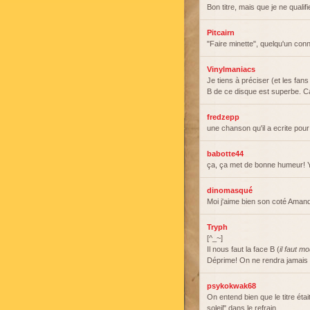
Bon titre, mais que je ne qualif
Pitcairn
"Faire minette", quelqu'un conn
Vinylmaniacs
Je tiens à préciser (et les fan
B de ce disque est superbe. Ca 
fredzepp
une chanson qu'il a ecrite pour
babotte44
ça, ça met de bonne humeur! Y
dinomasqué
Moi j'aime bien son coté Amand
Tryph
[^_~]
Il nous faut la face B (
il faut mo
Déprime! On ne rendra jamais 
psykokwak68
On entend bien que le titre étai
soleil" dans le refrain