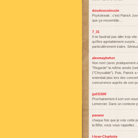
doudoucoincoin
Psykokwak : c'est Patrick Ju
que ça ressemble…
7_31
Il ne faudrait pas aller trop vi
qu'être agréablement surpris… L
particulièrement traitre. Sérieu
alexmaybehot
Non non! (avec pratiquement u
"Regarde" la même année (nette
("Chrysalide"). Puis, Patrick a v
entendait plus lors des concer
concurrence auprès de son pu
jyd31500
Prochainement il sort son nouv
Lemercier. Dans un contexte p
pavane
chaque fois que je vois cette 
la Bête, vous vous rappellez…
I-love-Charlotte