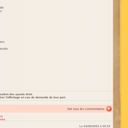
tin
nu
hers
rassée
sation des ayants droit.
rer l'affichage en cas de demande de leur part.
Voir tous les commentaires
s)
ivés
Le 04/08/2002 à 00:33