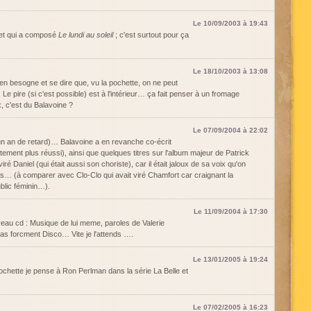
Le 10/09/2003 à 19:43
vet qui a composé
Le lundi au soleil
; c'est surtout pour ça
Le 18/10/2003 à 13:08
te en besogne et se dire que, vu la pochette, on ne peut
e pire (si c'est possible) est à l'intérieur… ça fait penser à un fromage
x, c'est du Balavoine ?
Le 07/09/2004 à 22:02
n an de retard)… Balavoine a en revanche co-écrit
ment plus réussi), ainsi que quelques titres sur l'album majeur de Patrick
iré Daniel (qui était aussi son choriste), car il était jaloux de sa voix qu'on
ts… (à comparer avec Clo-Clo qui avait viré Chamfort car craignant la
blic féminin…).
Le 11/09/2004 à 17:30
eau cd : Musique de lui meme, paroles de Valerie
as forcment Disco… Vite je l'attends ….
Le 13/01/2005 à 19:24
pochette je pense à Ron Perlman dans la série La Belle et
Le 07/02/2005 à 16:23