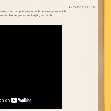
Le 09/05/2024 à 11:19
uleurs flashy , (très) jeune public feminin qui envahit le
 se fait chasser par un seul vigile , trop drole.