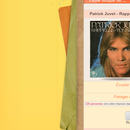
Fiche disque de ...
Patrick Juvet
- Rappe
Écouter
Partager
135 personnes
ont cette chanson dan
My