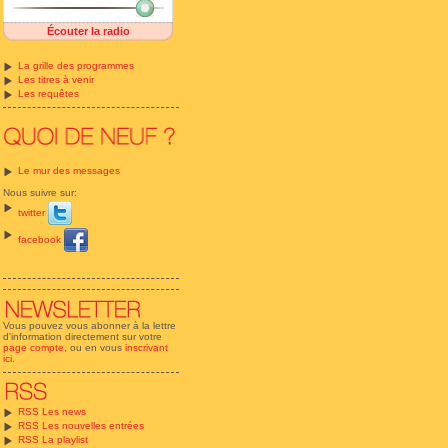
Écouter la radio
La grille des programmes
Les titres à venir
Les requêtes
Le mur des messages
Nous suivre sur:
twitter
facebook
Vous pouvez vous abonner à la lettre
d'information directement sur votre
page compte
, ou en vous
inscrivant
ici
.
RSS Les news
RSS Les nouvelles entrées
RSS La playlist