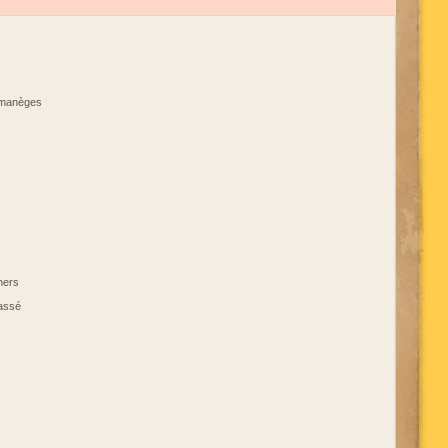
 manèges
hers
rassé