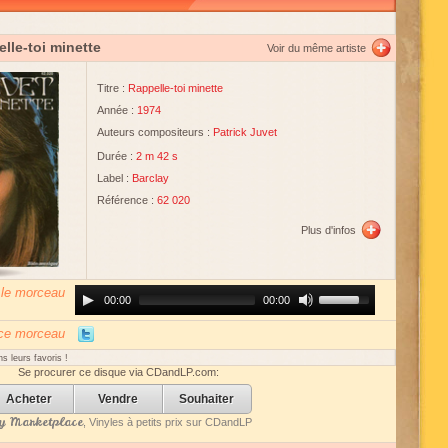
lle-toi minette
Voir du même artiste
Titre :
Rappelle-toi minette
Année :
1974
Auteurs compositeurs :
Patrick Juvet
Durée :
2 m 42 s
Label :
Barclay
Référence :
62 020
Plus d'infos
 le morceau
Audio
Use
00:00
00:00
Player
Up/Down
Arrow
keys
 ce morceau
to
increase
s leurs favoris !
or
Se procurer ce disque via CDandLP.com:
decrease
volume.
Acheter
Vendre
Souhaiter
 Marketplace
, Vinyles à petits prix sur CDandLP