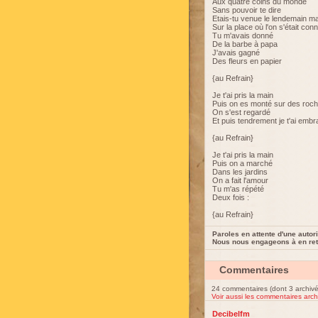
Aux quatre coins du monde
Sans pouvoir te dire
Etais-tu venue le lendemain ma
Sur la place où l'on s'était con
Tu m'avais donné
De la barbe à papa
J'avais gagné
Des fleurs en papier
{au Refrain}
Je t'ai pris la main
Puis on es monté sur des roc
On s'est regardé
Et puis tendrement je t'ai emb
{au Refrain}
Je t'ai pris la main
Puis on a marché
Dans les jardins
On a fait l'amour
Tu m'as répété
Deux fois :
{au Refrain}
Paroles en attente d'une autori
Nous nous engageons à en reti
Commentaires
24 commentaires (dont 3 archivé
Voir aussi les commentaires arch
Decibelfm