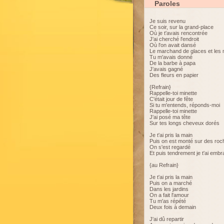
Paroles
Je suis revenu
Ce soir, sur la grand-place
Où je t'avais rencontrée
J'ai cherché l'endroit
Où l'on avait dansé
Le marchand de glaces et les
Tu m'avais donné
De la barbe à papa
J'avais gagné
Des fleurs en papier
{Refrain}
Rappelle-toi minette
C'était jour de fête
Si tu m'entends, réponds-moi
Rappelle-toi minette
J'ai posé ma tête
Sur tes longs cheveux dorés
Je t'ai pris la main
Puis on est monté sur des roc
On s'est regardé
Et puis tendrement je t'ai emb
{au Refrain}
Je t'ai pris la main
Puis on a marché
Dans les jardins
On a fait l'amour
Tu m'as répété
Deux fois à demain
J'ai dû repartir