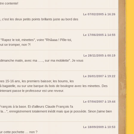
être contente!
Le 07/02/2005 à 16:26
e, c'est les deux petits points brillants juste au bord des
Le 17/06/2005 à 14:55
t "Rapez le toit, minettes", voire "Rhâaaa ! Pêle-toi,
eut se tromper, non ?!
Le 28/11/2005 à 00:19
n dimanche matin, avec ma ….., sur ma mobilette". Je vous
Le 26/01/2007 à 19:22
mes 15-16 ans, les premiers baisser, les boums, les
 bagatelle, ou sur une barque du bois de boulogne avec les minettes. Des
aintenant passe le professeur est une reveur.
Le 07/04/2007 à 19:44
nçois à la base. Et d'ailleurs Claude François l'a
 la…", enregistrement totalement inédit mais que je possède. Sinon j'aime bien
Le 18/09/2009 à 10:53
ur cette pochette … non ?