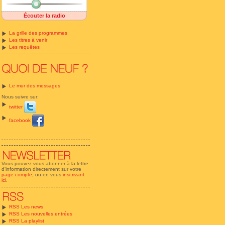
Écouter la radio
La grille des programmes
Les titres à venir
Les requêtes
Le mur des messages
Nous suivre sur:
twitter
facebook
Vous pouvez vous abonner à la lettre
d'information directement sur votre
page compte
, ou en vous
inscrivant
ici
.
RSS Les news
RSS Les nouvelles entrées
RSS La playlist