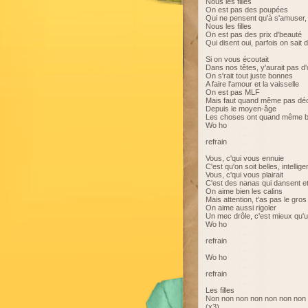
Nous les filles
On est pas des poupées
Qui ne pensent qu'à s'amuser,
Nous les filles
On est pas des prix d'beauté
Qui disent oui, parfois on sait 
Si on vous écoutait
Dans nos têtes, y'aurait pas d'
On s'rait tout juste bonnes
A faire l'amour et la vaisselle
On est pas MLF
Mais faut quand même pas dé
Depuis le moyen-âge
Les choses ont quand même b
Wo ho
refrain
Vous, c'qui vous ennuie
C'est qu'on soit belles, intellig
Vous, c'qui vous plairait
C'est des nanas qui dansent et
On aime bien les calins
Mais attention, t'as pas le gros 
On aime aussi rigoler
Un mec drôle, c'est mieux qu
Wo ho
refrain
Wo ho
refrain
Les filles
Non non non non non non non
(x3)