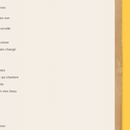
 non
dire non
cervelle
conner
ien changé
entes
 qui chantent
lot
'un mec beau
 non