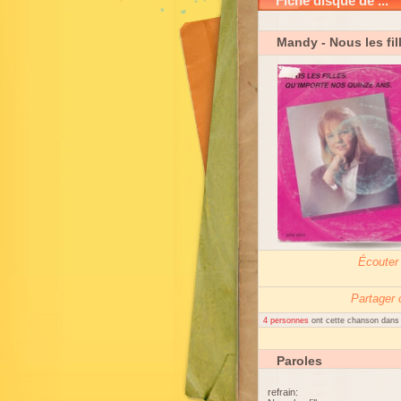
Fiche disque de ...
Mandy
- Nous les fil
Écouter
Partager
4 personnes
ont cette chanson dans l
Paroles
refrain: