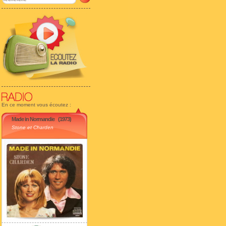
En ce moment vous écoutez :
Made in Normandie
(1973)
Stone et Charden