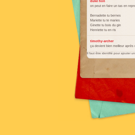
duke hon
on peut en faire un tas en repr
Bernadette tu bernes
Mariette tu te maries
Ginette tu bois du gin
Henriette tu en ris
timothy-archer
ça devient bien meilleur après
Il faut être identifié pour ajouter 