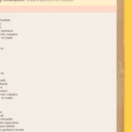
 Marketplace
, Vinyles à petits prix sur CDandLP
Paulette
o
e
es naseaux
t les copains
r et matin
-tu
-tu
rade
adauds
re
iseaux
t les copains
r et matin
te
oir
 chouette
es passoires
beaux bébés
des jambons fumés