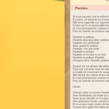
My
Paroles
Si vous pouviez voir la môme 
En jeans, en baskets ou à mot
Elle fume cigarette sur cigarett
Si bien qu'on en prend plein l
Et c'est pourquoi les copines e
Pour la charrier lui serinent soi
Paulette tu pollues
Paulette pourquoi donc pollues
Paulette t'es plutôt jolie
Mais quand tu pollues
Paulette, t'es pas polie
Paulette tu pollues
Paulette et en plus tu te tues
Paulette tu pollues Paulette
Pourquoi donc Paulette pollues
Quand sur sa pétoire elle péta
Faut voir s'écarter tous les b
Le matin en traversant le squa
Elle fait fuir les chiens et les o
Et c'est pourquoi les copines e
Pour la charrier lui serinent soi
refrain
Ohé les amis si comme Paulet
Vous bombardez du matin au s
Vous aurez bientôt ce s'ra pas
Des poumons troués comme d
Et si un jour vous voulez de 
Faudra faire gaffe d'en faire 