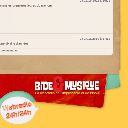
Le 17/10/2011 à 10:23
enant les premières lettres du prénom :
Le 14/11/2016 à 17:18
 une dixaine d'années !
un commentaire !