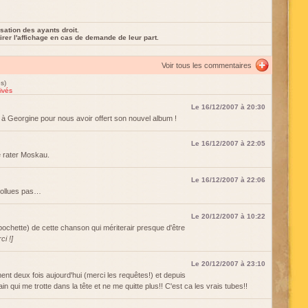
sation des ayants droit.
rer l'affichage en cas de demande de leur part.
Voir tous les commentaires
s)
ivés
Le 16/12/2007 à 20:30
 à Georgine pour nous avoir offert son nouvel album !
Le 16/12/2007 à 22:05
e rater Moskau.
Le 16/12/2007 à 22:06
pollues pas…
Le 20/12/2007 à 10:22
pochette) de cette chanson qui mériterair presque d'être
ci !]
Le 20/12/2007 à 23:10
ent deux fois aujourd'hui (merci les requêtes!) et depuis
frain qui me trotte dans la tête et ne me quitte plus!! C'est ca les vrais tubes!!