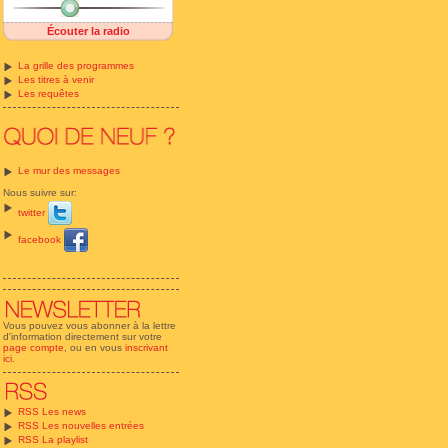
Écouter la radio
La grille des programmes
Les titres à venir
Les requêtes
Le mur des messages
Nous suivre sur:
twitter
facebook
Vous pouvez vous abonner à la lettre
d'information directement sur votre
page compte
, ou en vous
inscrivant
ici
.
RSS Les news
RSS Les nouvelles entrées
RSS La playlist