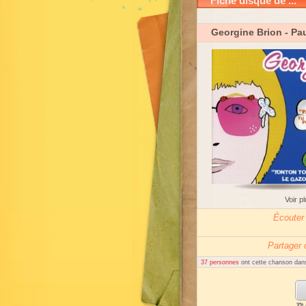
Fiche disque de ...
Georgine Brion
- Pau
Voir p
Écouter
Partager
37 personnes
ont cette chanson dans