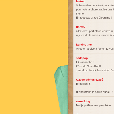
lautrec
Voila un titre qui a tout pour 
pour voir la chorégraphie que 
theme.
En tout cas bravo Georgine !
floraxx
allez c'est parti "tous contre l
rejetés de la societe ou est la l
fairybrother
A rester assise à fumer, tu vas
sadapop
LA vaaaache !!
C'est du Steeelllla !!!
Jean-Luc Fonck les a aidé c'es
Oxyde démusicalisé
Excellllent !
(Et pourtant, je pollue aussi…)
aeroviking
Moi je préfère ses paupiettes