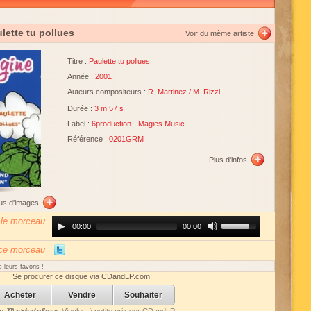
lette tu pollues
Voir du même artiste
Titre :
Paulette tu pollues
Année :
2001
Auteurs compositeurs :
R. Martinez
/
M. Rizzi
Durée :
3 m 57 s
Label :
6production
-
Magies Music
Référence :
0201GRM
Plus d'infos
lus d'images
 le morceau
Audio
Use
00:00
00:00
Player
Up/Down
Arrow
keys
 ce morceau
to
increase
 leurs favoris !
or
Se procurer ce disque via CDandLP.com:
decrease
volume.
Acheter
Vendre
Souhaiter