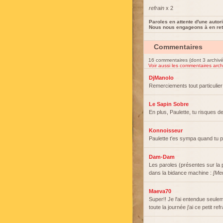
refrain
x 2
Paroles en attente d'une autori
Nous nous engageons à en reti
Commentaires
16 commentaires (dont 3 archivé
Voir aussi les commentaires arch
DjManolo
Remerciements tout particulier
Le Sapin Sobre
En plus, Paulette, tu risques d
Konnoisseur
Paulette t'es sympa quand tu 
Dam-Dam
Les paroles (présentes sur la 
dans la bidance machine :
[Mer
Maeva70
Super!! Je l'ai entendue seulem
toute la journée j'ai ce petit re