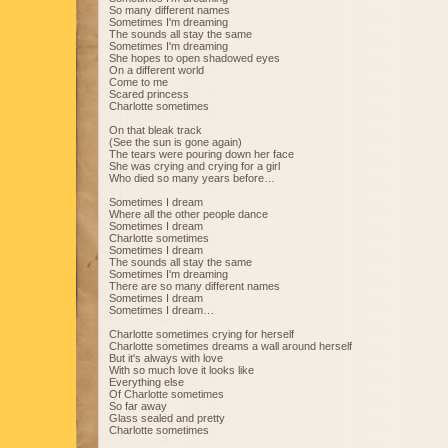
So many different names
Sometimes I'm dreaming
The sounds all stay the same
Sometimes I'm dreaming
She hopes to open shadowed eyes
On a different world
Come to me
Scared princess
Charlotte sometimes
On that bleak track
(See the sun is gone again)
The tears were pouring down her face
She was crying and crying for a girl
Who died so many years before…
Sometimes I dream
Where all the other people dance
Sometimes I dream
Charlotte sometimes
Sometimes I dream
The sounds all stay the same
Sometimes I'm dreaming
There are so many different names
Sometimes I dream
Sometimes I dream…
Charlotte sometimes crying for herself
Charlotte sometimes dreams a wall around herself
But it's always with love
With so much love it looks like
Everything else
Of Charlotte sometimes
So far away
Glass sealed and pretty
Charlotte sometimes