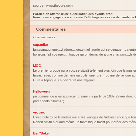
source : www.thecure.com
Paroles en attente d'une autorisation des ayants droit.
Nous nous engageons à en retirer l'affichage en cas de demande de l
Commentaires
9 commentaires
supaniko
fantasmagorique….j adore….cette melnacolie qui se degage…ca entr
horizons fait voyager…..tout ce qu on demande à une chanson….
MOC
Le premier groupe où la voix se situait tellement plus loin que la mus
faisait rêver. comme derrière un voile, une forêt…ou merde, je joue au
Cure à l'époque. ça doit l'effet nostalgique!
Helloween
j'ai commencé à les apprécier vraiment à partir de 1989, j'avais donc d
précédents albums :)
vectrex
C'est toute toute la mélancolie et les vertiges de l'adolescence que l'on
Robert smith a quand même un fantastique talent pour créer des mélo
Ben*Baker