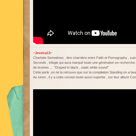
~Jessica13~
Charlotte Sometimes , titre charnière entre Faith et Pornography , su
Seconds , trilogie qui aura marqué toute une génération en recherche d
de brumes … "Draped in black , static white sound"
Cette perle ,on ne la retrouve que sur la compilation Standing on a bea
Au sinon , il y a cette version toute aussi superbe , sur leur album C