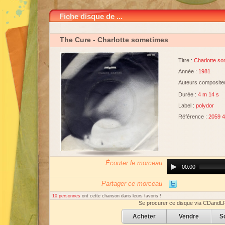
Fiche disque de ...
The Cure
- Charlotte sometimes
Titre :
Charlotte s
Année :
1981
Auteurs compositeu
Durée :
4 m 14 s
Label :
polydor
Référence :
2059 
Écouter le morceau
Audio
00:00
Player
Partager ce morceau
10 personnes
ont cette chanson dans leurs favoris !
Se procurer ce disque via CDandL
Acheter
Vendre
S