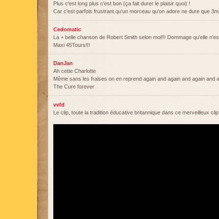
Plus c'est long plus c'est bon (ça fait durer le plaisir quoi) !
Car c'est parfois frustrant qu'un morceau qu'on adore ne dure que 3m
Cedomatic
La + belle chanson de Robert Smith selon moi!!! Dommage qu'elle n'est
Maxi 45Tours!!!
DanJan
Ah cette Charlotte
Même sans les fraises on en reprend again and again and again and 
The Cure forever
vvfd
Le clip, toute la tradition éducative britannique dans ce merveilleux clip