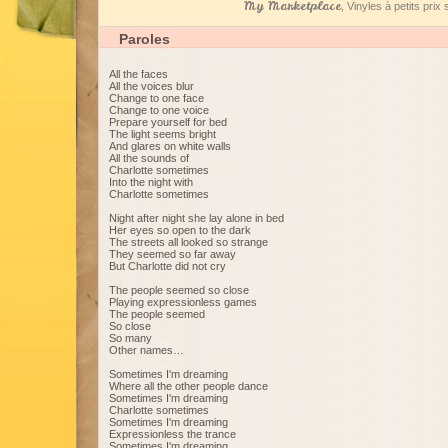
My Marketplace
, Vinyles à petits pri
Paroles
All the faces
All the voices blur
Change to one face
Change to one voice
Prepare yourself for bed
The light seems bright
And glares on white walls
All the sounds of
Charlotte sometimes
Into the night with
Charlotte sometimes
Night after night she lay alone in bed
Her eyes so open to the dark
The streets all looked so strange
They seemed so far away
But Charlotte did not cry
The people seemed so close
Playing expressionless games
The people seemed
So close
So many
Other names…
Sometimes I'm dreaming
Where all the other people dance
Sometimes I'm dreaming
Charlotte sometimes
Sometimes I'm dreaming
Expressionless the trance
Sometimes I'm dreaming