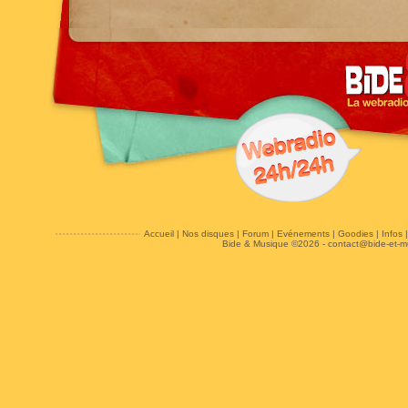
Accueil
|
Nos disques
|
Forum
|
Evénements
|
Goodies
|
Infos
Bide & Musique ©2026 -
contact@bide-et-m