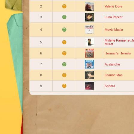
2
Valerie Dore
3
Luna Parker
4
Movie Music
Mylène Farmer et J
5
Murat
6
Herman's Hermits
7
Avalanche
8
Jeanne Mas
9
Sandra