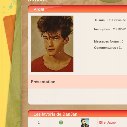
Profil
Je suis :
Un Bidonaute
Inscription :
23/10/201
Messages forum :
0
Commentaires :
11
Présentation
Les favoris de DanJan
1
Elli et Jacno