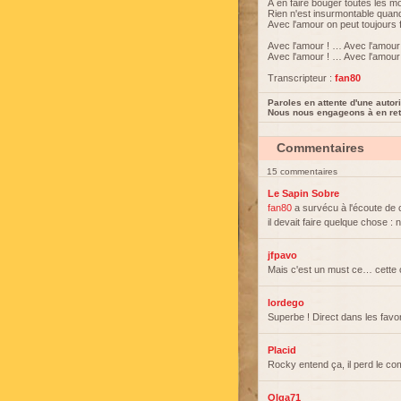
À en faire bouger toutes les 
Rien n'est insurmontable quand
Avec l'amour on peut toujours 
Avec l'amour ! … Avec l'amour
Avec l'amour ! … Avec l'amour
Transcripteur :
fan80
Paroles en attente d'une autori
Nous nous engageons à en reti
Commentaires
15 commentaires
Le Sapin Sobre
fan80
a survécu à l'écoute de 
il devait faire quelque chose :
jfpavo
Mais c'est un must ce… cette 
lordego
Superbe ! Direct dans les favor
Placid
Rocky entend ça, il perd le co
Olga71