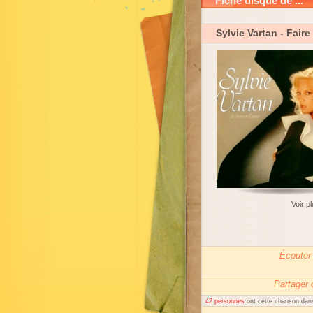
Fiche disque de ...
Sylvie Vartan
- Faire
Voir p
Écouter
Partager
42 personnes
ont cette chanson dans