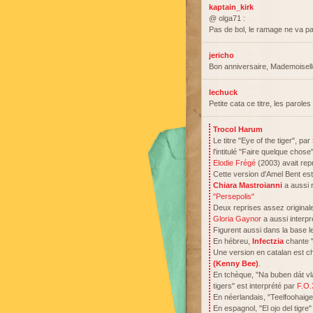
kaptain_kirk
@ olga71 :
Pas de bol, le ramage ne va 
jericho
Bon anniversaire, Mademoisell
lechuck
Petite cata ce titre, les parole
Trocol Harum
Le titre "Eye of the tiger", par
l'intitulé "Faire quelque chose
Elodie Frégé
(2003) avait rep
Cette version d'Amel Bent est
Chiara Mastroianni
a aussi r
"Persepolis"
Deux reprises assez originale
Gloria Gaynor
a aussi interp
Figurent aussi dans la base 
En hébreu,
Infectzia
chante 
Une version en catalan est c
(Kenny Bee)
.
En tchèque, "Na buben dát vl
tigers" est interprété par
F.O.
En néerlandais, "Teelfoohaig
En espagnol, "El ojo del tigre