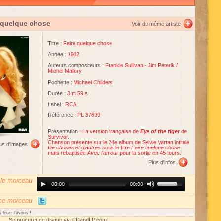
 quelque chose
Voir du même artiste
Titre :
Faire quelque chose
Année :
1982
Auteurs compositeurs :
Frankie Sullivan
-
Jim Peterik
/
Michel Mallory
Pochette :
Michael Childers
Durée :
3 m 59 s
Label :
RCA
Référence :
PL 37699
Présentation :
La version française de
Eye of the tiger
de
Survivor.
Chanson présente sur le 24e album de Sylvie Vartan intitulé
lus d'images
De choses et d'autres
sous le titre
Faire quelque chose
mais rebaptisée
Avec l'amour
pour la sortie en 45 tours.
Plus d'infos
 le morceau
Audio
Use
00:00
00:00
Player
Up/Down
Arrow
keys
 ce morceau
to
increase
 leurs favoris !
or
Se procurer ce disque via CDandLP.com: