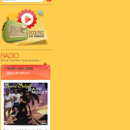
En ce moment vous écoutez :
SacrÃ© soleil
(1989)
Bain de minuit