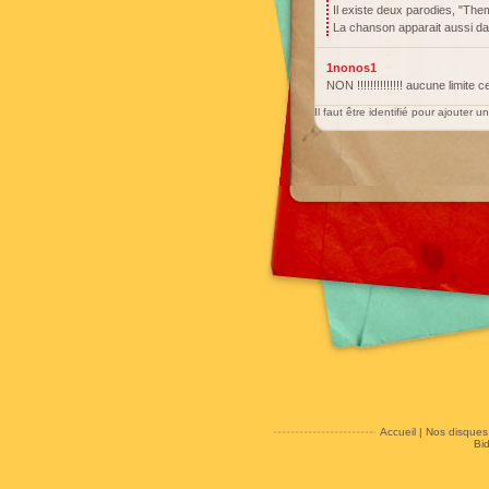
Il existe deux parodies, "The
La chanson apparait aussi dan
1nonos1
NON !!!!!!!!!!!!!! aucune limite
Il faut être identifié pour ajouter 
Accueil
|
Nos disques
Bi