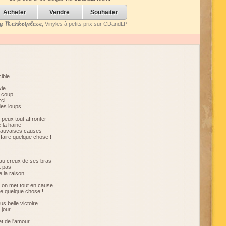
decrease
volume.
Acheter
Vendre
Souhaiter
 Marketplace
, Vinyles à petits prix sur CDandLP
ible
vie
r coup
rci
des loups
e peux tout affronter
 la haine
e mauvaises causes
faire quelque chose !
au creux de ses bras
t pas
e la raison
nd on met tout en cause
ire quelque chose !
us belle victoire
 jour
t de l'amour