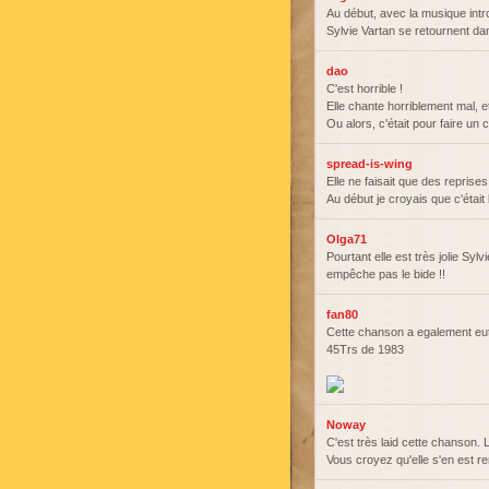
Au début, avec la musique intr
Sylvie Vartan se retournent da
dao
C'est horrible !
Elle chante horriblement mal, 
Ou alors, c'était pour faire un
spread-is-wing
Elle ne faisait que des reprise
Au début je croyais que c'était l
Olga71
Pourtant elle est très jolie Syl
empêche pas le bide !!
fan80
Cette chanson a egalement eut 
45Trs de 1983
Noway
C'est très laid cette chanson.
Vous croyez qu'elle s'en est 