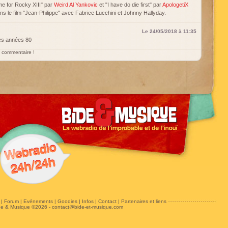
me for Rocky XIII" par
Weird Al Yankovic
et "I have do die first" par
ApologetiX
s le film "Jean-Philippe" avec Fabrice Lucchini et Johnny Hallyday.
Le 24/05/2018 à 11:35
 ces années 80
un commentaire !
|
Forum
|
Evénements
|
Goodies
|
Infos
|
Contact
|
Partenaires et liens
de & Musique ©2026 -
contact@bide-et-musique.com