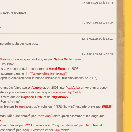
Le 09/10/2013 à 19:18
pas avec le plumage…
Le 15/08/2014 à 12:49
e
Le 17/11/2016 à 15:13
s ne collent absolument pas.
Le 19/11/2016 à 00:39
Survivor
, a été repris en français par
Sylvie Vartan
sous
", en 1982.
ris la version anglaise tout comme
Amel Bent
, en 2006.
 apparue dans le film
"Astérix chez les vikings"
epris la chanson pour la bande originale du film d'animation de 2007,
s ont été faites par
At Vance
et, en 2005, par
Paul Anka
en version crooner.
rété sa propre version de même que
Lorena
ou
Big Daddy
.
les versions de
Hayseed Dixie
et de
Nighthawk
.
"Eyn ha'name".
hantée par
Filferro
alors qu'en chinois, "虎威 {hu wei}" est interprété par
鍾鎮濤
astní kůži" est chanté par
Petra Janů
alors qu'en allemand "Das auge des
X.
.
er" est chanté par
WC Experience
et "Oog van de tijger" par
Bert Heerink
.
" est chanté par
Isabel Gimenez
et par
Miki Martz
.