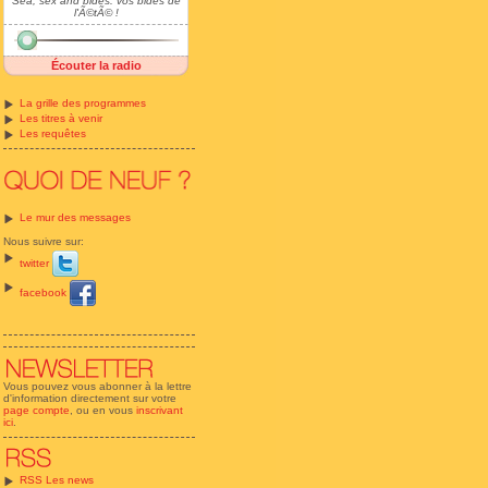
Sea, sex and bides: vos bides de
l'Ã©tÃ© !
Écouter la radio
La grille des programmes
Les titres à venir
Les requêtes
Le mur des messages
Nous suivre sur:
twitter
facebook
Vous pouvez vous abonner à la lettre
d'information directement sur votre
page compte
, ou en vous
inscrivant
ici
.
RSS Les news