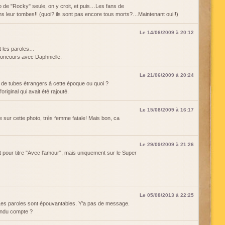
o de "Rocky" seule, on y croit, et puis…Les fans de
ns leur tombes!! (quoi? ils sont pas encore tous morts?…Maintenant oui!!)
Le 14/06/2009 à 20:12
et les paroles…
 concours avec Daphnielle.
Le 21/06/2009 à 20:24
s de tubes étrangers à cette époque ou quoi ?
'original qui avait été rajouté.
Le 15/08/2009 à 16:17
vie sur cette photo, très femme fatale! Mais bon, ca
Le 29/09/2009 à 21:26
pour titre "Avec l'amour", mais uniquement sur le Super
Le 05/08/2013 à 22:25
 Les paroles sont épouvantables. Y'a pas de message.
rendu compte ?