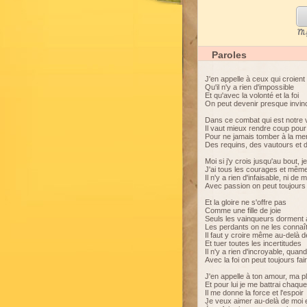
My
Paroles
J'en appelle à ceux qui croient
Qu'il n'y a rien d'impossible
Et qu'avec la volonté et la foi
On peut devenir presque invinc
Dans ce combat qui est notre 
Il vaut mieux rendre coup pou
Pour ne jamais tomber à la me
Des requins, des vautours et 
Moi si j'y crois jusqu'au bout, j
J'ai tous les courages et même
Il n'y a rien d'infaisable, ni d
Avec passion on peut toujours 
Et la gloire ne s'offre pas
Comme une fille de joie
Seuls les vainqueurs dorment 
Les perdants on ne les connaî
Il faut y croire même au-delà d
Et tuer toutes les incertitudes
Il n'y a rien d'incroyable, qua
Avec la foi on peut toujours fa
J'en appelle à ton amour, ma pl
Et pour lui je me battrai chaque
Il me donne la force et l'espoir
Je veux aimer au-delà de moi e