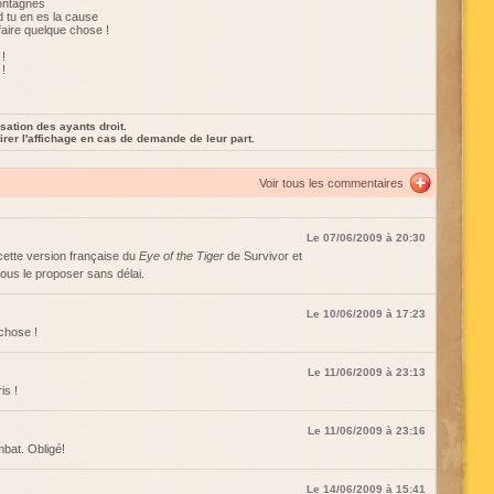
montagnes
 tu en es la cause
faire quelque chose !
 !
 !
sation des ayants droit.
rer l'affichage en cas de demande de leur part.
Voir tous les commentaires
Le 07/06/2009 à 20:30
cette version française du
Eye of the Tiger
de Survivor et
 nous le proposer sans délai.
Le 10/06/2009 à 17:23
chose !
Le 11/06/2009 à 23:13
is !
Le 11/06/2009 à 23:16
mbat. Obligé!
Le 14/06/2009 à 15:41