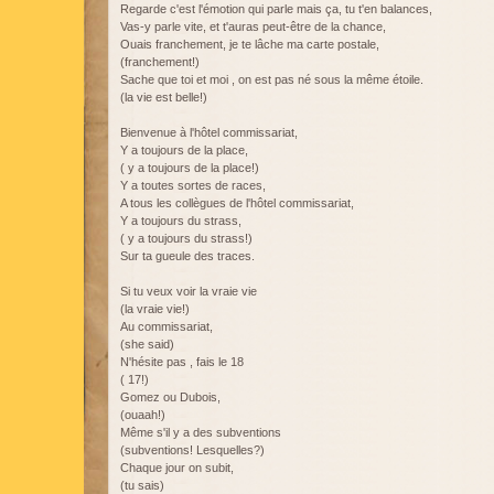
Regarde c'est l'émotion qui parle mais ça, tu t'en balances,
Vas-y parle vite, et t'auras peut-être de la chance,
Ouais franchement, je te lâche ma carte postale,
(franchement!)
Sache que toi et moi , on est pas né sous la même étoile.
(la vie est belle!)
Bienvenue à l'hôtel commissariat,
Y a toujours de la place,
( y a toujours de la place!)
Y a toutes sortes de races,
A tous les collègues de l'hôtel commissariat,
Y a toujours du strass,
( y a toujours du strass!)
Sur ta gueule des traces.
Si tu veux voir la vraie vie
(la vraie vie!)
Au commissariat,
(she said)
N'hésite pas , fais le 18
( 17!)
Gomez ou Dubois,
(ouaah!)
Même s'il y a des subventions
(subventions! Lesquelles?)
Chaque jour on subit,
(tu sais)