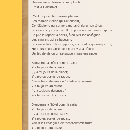
Dis-toi que si demain on est plus là,
C'est la Colombie!!!
C'est toujours les mêmes plaintes
Les mêmes vieilles qui reviennent,
Ce téléphone qui sonne sans arrêt dans nos têtes,
Les jeunes qui nous insultent, personne ne nous respecte,
Le pire le rapport à écrire, à couvrir les collègues,
Les avocats qui se la pètent,
Les journalistes, les rappeurs, les familles qui rouspètent,
Heureusement après le terrain, y a la détente,
Un lieu de vie où on se soutient tous ensemble.
Bienvenue à l'hôtel commissariat,
Y a toujours de la place,
( y a toujours de la place!)
Y a toutes sortes de races,
A tous les collègues de l'hôtel commissariat,
Y a toujours du strass,
( y a toujours du strass!)
sur ta gueule des traces.
Bienvenue à l'hôtel commissariat,
Y a toujours de la place,
( y a toujours de la place!)
Y a toutes sortes de races,
A tous les collègues de l'hôtel commissariat,
Y a toujours du strass,