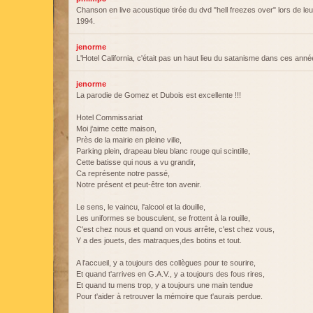
Chanson en live acoustique tirée du dvd "hell freezes over" lors de l
1994.
jenorme
L'Hotel California, c'était pas un haut lieu du satanisme dans ces anné
jenorme
La parodie de Gomez et Dubois est excellente !!!
Hotel Commissariat
Moi j'aime cette maison,
Près de la mairie en pleine ville,
Parking plein, drapeau bleu blanc rouge qui scintille,
Cette batisse qui nous a vu grandir,
Ca représente notre passé,
Notre présent et peut-être ton avenir.
Le sens, le vaincu, l'alcool et la douille,
Les uniformes se bousculent, se frottent à la rouille,
C'est chez nous et quand on vous arrête, c'est chez vous,
Y a des jouets, des matraques,des botins et tout.
A l'accueil, y a toujours des collègues pour te sourire,
Et quand t'arrives en G.A.V., y a toujours des fous rires,
Et quand tu mens trop, y a toujours une main tendue
Pour t'aider à retrouver la mémoire que t'aurais perdue.