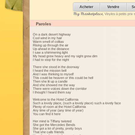
Acheter
Vendre
S
My Marketplace
, Vinyles à petits pri
Paroles
On a dark desert highway
Cool wind in my hair
Warm smell of colitas
Rising up through the air
Up ahead in the distance
I saw a shimmering light
My head grew heavy and my sight grew dim
I had to stop for the night
There she stood in the doorway
I heard the mission bell
And I was thinking to myself
This could be heaven or this could be hell
Then she lit up a candle
And she showed me the way
There were voices down the corridor
I thought I heard them say
Welcome to the Hotel California
Such a lovely place, (such a lovely place) such a lovely face
Plenty of room at the Hotel California
Any time of year (any time of year)
You can find it here
Her mind is Tiffany twisted
She got the Mercedes Bends
She got a lot of pretty, pretty boys
That she calls friends