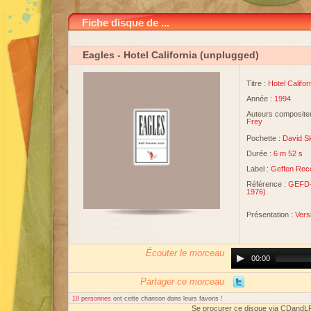
Fiche disque de ...
Eagles
- Hotel California (unplugged)
Titre :
Hotel Califo
Année :
1994
Auteurs compositeu
Frey
Pochette :
David S
Durée :
6 m 52 s
Label :
Geffen Rec
Référence :
GEFD-2
1976)
Présentation :
Vers
Écouter le morceau
Audio
00:00
Player
Partager ce morceau
10 personnes
ont cette chanson dans leurs favoris !
Se procurer ce disque via CDandL