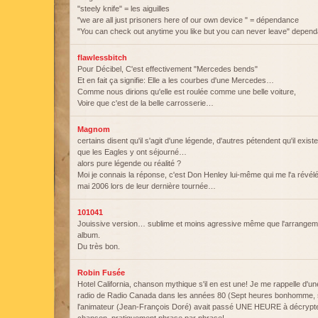
"steely knife" = les aiguilles
"we are all just prisoners here of our own device " = dépendance
"You can check out anytime you like but you can never leave" depend
flawlessbitch
Pour Décibel, C'est effectivement "Mercedes bends"
Et en fait ça signifie: Elle a les courbes d'une Mercedes…
Comme nous dirions qu'elle est roulée comme une belle voiture,
Voire que c'est de la belle carrosserie…
Magnom
certains disent qu'il s'agit d'une légende, d'autres pétendent qu'il exist
que les Eagles y ont séjourné…
alors pure légende ou réalité ?
Moi je connais la réponse, c'est Don Henley lui-même qui me l'a révél
mai 2006 lors de leur dernière tournée…
101041
Jouissive version… sublime et moins agressive même que l'arrangeme
album.
Du très bon.
Robin Fusée
Hotel California, chanson mythique s'il en est une! Je me rappelle d'un
radio de Radio Canada dans les années 80 (Sept heures bonhomme, 
l'animateur (Jean-François Doré) avait passé UNE HEURE à décrypter