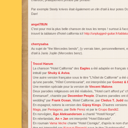
chanson, pratiquement phrase par phrase!
Par exemple Steely knives était également un clin d'œil à leur potes 
Dan!
angel78UN
C'est pour moi la plus belle chanson de tous les temps ! surtout à l'aco
trouvé la tablature d'hotel california ici!
http://unplugged-guitar.fr/tabla
cherrysalsa
Au sujet de "the Mercedes bends", j'y verrais bien, personnellement, en
d'œil à Janis Joplin (Mercedes benz).
Trocol Harum
La chanson "Hotel California" des
Eagles
a été adaptée en français
intitulé par
Shuky & Aviva
.
Une autre version française sous le titre "L'hôtel de Californie" a ét
qu'une parodie, "Hôtel Commissariat", est interprétée par
Gomez & 
Une mention spéciale pour la version de
Vincent Malone
.
Deux parodies religieuses ont été réalisées, "Hotel can't afford ya" 
Emmanuel", chantée par
December People
. D'autres parodies ont
wedding" par
Frank Ocean
, Motel Californie, par
Cledus T. Judd
ou 
En espagnol, notons la version des
Gipsy Kings
. D'autres version
Maga
, par
Pentagono
, par
Belle Perez
et par le
Grupo Bandit2
.
En norvégien,
Åge Aleksandersen
a chanté "Hotell Norge".
En néerlandais,
An + Jan
ont interprété "Hotel Eldorado".
En roumain
Vama Veche
chante "Hotel Cismigiu", d'après le nom d'un
titre est interprété par
Krzyszt Piasecki
sous le titre "Autobiografia".