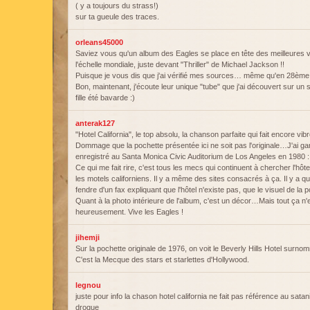
( y a toujours du strass!)
sur ta gueule des traces.
orleans45000
Saviez vous qu'un album des Eagles se place en tête des meilleures 
l'échelle mondiale, juste devant "Thriller" de Michael Jackson !!
Puisque je vous dis que j'ai vérifié mes sources… même qu'en 28ème pl
Bon, maintenant, j'écoute leur unique "tube" que j'ai découvert sur u
fille été bavarde :)
anterak127
"Hotel California", le top absolu, la chanson parfaite qui fait encore vi
Dommage que la pochette présentée ici ne soit pas l'originale…J'ai gard
enregistré au Santa Monica Civic Auditorium de Los Angeles en 1980 :
Ce qui me fait rire, c'est tous les mecs qui continuent à chercher l'h
les motels californiens. Il y a même des sites consacrés à ça. Il y a
fendre d'un fax expliquant que l'hôtel n'existe pas, que le visuel de la 
Quant à la photo intérieure de l'album, c'est un décor…Mais tout ça n'
heureusement. Vive les Eagles !
jihemji
Sur la pochette originale de 1976, on voit le Beverly Hills Hotel surno
C'est la Mecque des stars et starlettes d'Hollywood.
legnou
juste pour info la chason hotel california ne fait pas référence au sata
drogue