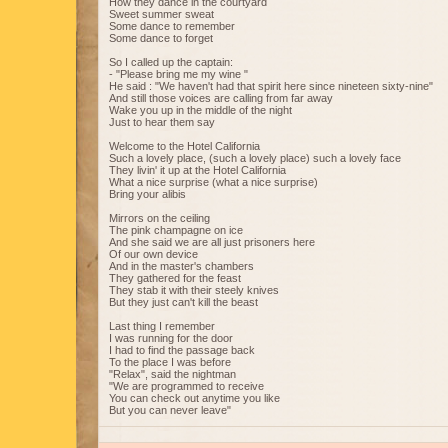
How they dance in the courtyard
Sweet summer sweat
Some dance to remember
Some dance to forget
So I called up the captain:
- "Please bring me my wine "
He said : "We haven't had that spirit here since nineteen sixty-nine"
And still those voices are calling from far away
Wake you up in the middle of the night
Just to hear them say
Welcome to the Hotel California
Such a lovely place, (such a lovely place) such a lovely face
They livin' it up at the Hotel California
What a nice surprise (what a nice surprise)
Bring your alibis
Mirrors on the ceiling
The pink champagne on ice
And she said we are all just prisoners here
Of our own device
And in the master's chambers
They gathered for the feast
They stab it with their steely knives
But they just can't kill the beast
Last thing I remember
I was running for the door
I had to find the passage back
To the place I was before
"Relax", said the nightman
"We are programmed to receive
You can check out anytime you like
But you can never leave"