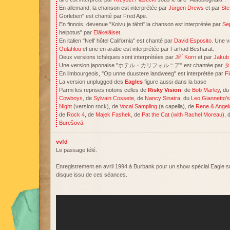
En allemand, la chanson est interprétée par
Jürgen Drews
et par
Ste
Gorleben" est chanté par Fred Ape.
En finnois, devenue "Koivu ja tähti" la chanson est interprétée par
Se
helpotus" par
Eläkeläiset
.
En italien "Nell' hôtel California" est chanté par
David Esposito
. Une v
Oulahlou
et une en arabe est interprétée par Farhad Besharat.
Deux versions tchèques sont interprétées par
Jiří Korn
et par
Jakub
Une version japonaise "ホテル・カリフォルニア" est chantée par
En limbourgeois, "Op unne duustere landweeg" est interprétée par
F
La version unplugged des
Eagles
figure aussi dans la base
Parmi les reprises notons celles de
Risky Vision
, de
Bob Marley
, du
Cowboys
, de
Sylvain Cossete
, de
Nancy Sinatra
, du
Leo Giannetto's
Night
(version rock), de
Vocal Sampling
(a capella), de
Rene & Angel
de
Rock 4
, de
Majek Fashek
, de
Pat the Cat (with Rachel Moreau)
, 
Burešová
.
vvfd
Le passage télé.
Enregistrement en avril 1994 à Burbank pour un show spécial Eagle su
disque issu de ces séances.