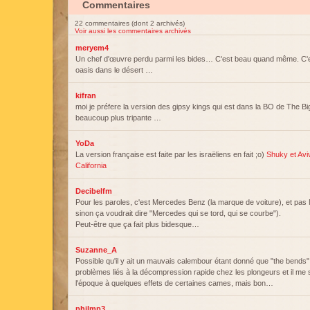
Commentaires
22 commentaires (dont 2 archivés)
Voir aussi les commentaires archivés
meryem4
Un chef d'œuvre perdu parmi les bides… C'est beau quand même. C
oasis dans le désert …
kifran
moi je préfere la version des gipsy kings qui est dans la BO de The B
beaucoup plus tripante …
YoDa
La version française est faite par les israëliens en fait ;o)
Shuky et Avi
California
Decibelfm
Pour les paroles, c'est Mercedes Benz (la marque de voiture), et pa
sinon ça voudrait dire "Mercedes qui se tord, qui se courbe").
Peut-être que ça fait plus bidesque…
Suzanne_A
Possible qu'il y ait un mauvais calembour étant donné que "the bends" 
problèmes liés à la décompression rapide chez les plongeurs et il me 
l'époque à quelques effets de certaines cames, mais bon…
philmp3