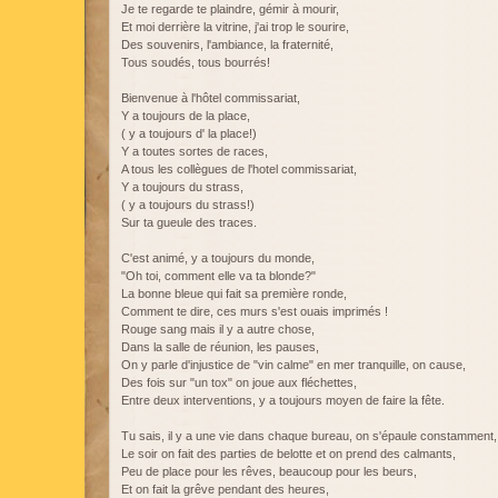
Je te regarde te plaindre, gémir à mourir,
Et moi derrière la vitrine, j'ai trop le sourire,
Des souvenirs, l'ambiance, la fraternité,
Tous soudés, tous bourrés!
Bienvenue à l'hôtel commissariat,
Y a toujours de la place,
( y a toujours d' la place!)
Y a toutes sortes de races,
A tous les collègues de l'hotel commissariat,
Y a toujours du strass,
( y a toujours du strass!)
Sur ta gueule des traces.
C'est animé, y a toujours du monde,
"Oh toi, comment elle va ta blonde?"
La bonne bleue qui fait sa première ronde,
Comment te dire, ces murs s'est ouais imprimés !
Rouge sang mais il y a autre chose,
Dans la salle de réunion, les pauses,
On y parle d'injustice de "vin calme" en mer tranquille, on cause,
Des fois sur "un tox" on joue aux fléchettes,
Entre deux interventions, y a toujours moyen de faire la fête.
Tu sais, il y a une vie dans chaque bureau, on s'épaule constamment,
Le soir on fait des parties de belotte et on prend des calmants,
Peu de place pour les rêves, beaucoup pour les beurs,
Et on fait la grêve pendant des heures,