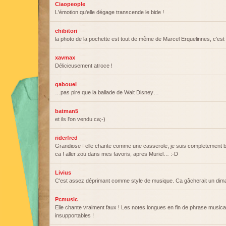
Ciaopeople
L'émotion qu'elle dégage transcende le bide !
chibitori
la photo de la pochette est tout de même de Marcel Erquelinnes, c'es
xavmax
Délicieusement atroce !
gabouel
…pas pire que la ballade de Walt Disney…
batman5
et ils l'on vendu ca;-)
riderfred
Grandiose ! elle chante comme une casserole, je suis completement 
ca ! aller zou dans mes favoris, apres Muriel… :-D
Livius
C'est assez déprimant comme style de musique. Ca gâcherait un dim
Pcmusic
Elle chante vraiment faux ! Les notes longues en fin de phrase musica
insupportables !