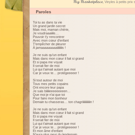
My Marketplace
, Vinyles à petits pri
Paroles
Toi tu as dans ta vie
Un grand jardin secret
Mais moi, maman chérie,
Je voudraaaiiiis…
Pouvoir t'y rencontrer
Avec mon cœur d'enfant
T'empêcher de pleurer
À jamaaaaaaaaaiiiiiiiis !
Je ne suis qu'un enfant
Mais dans mon cœur il fait si grand
Et si papa me voyait
Il serait fier de moi
Lui qui t'aimait autant que moi
Car je veux te… protégeeeeer !
Si tout autour de moi
Tous mes petits copains
Ont encore leur papa
Je sais biiiiieeeeeeeeen…
Que moi je n'ai que toi
Pour faire mon bonheur
Demain tu chasseras… ton chagriiiiiiiiiiiiin !
Je ne suis qu'un enfant
Mais dans mon cœur il fait si grand
Et si papa me voyait
Il serait fier de moi
Lui qui t'aimait autant que moi
Car je veux te… protégeeeeer !
Et mon âme d'enfant
N'aura plus peur du lendemain