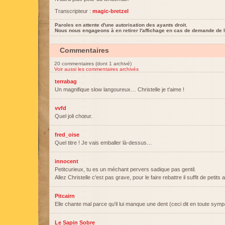
Transcripteur :
magic-bretzel
Paroles en attente d'une autorisation des ayants droit.
Nous nous engageons à en retirer l'affichage en cas de demande de l
Commentaires
20 commentaires (dont 1 archivé)
Voir aussi les commentaires archivés
terrabag
Un magnifique slow langoureux… Christelle je t'aime !
vvfd
Quel joli chœur.
fred_oise
Quel titre ! Je vais emballer là-dessus…
innocent
Petitcurieux, tu es un méchant pervers sadique pas gentil.
Allez Christelle c'est pas grave, pour le faire rebattre il suffit de petit
Pitcairn
Elle chante mal parce qu'il lui manque une dent (ceci dit en toute symp
Le Sapin Sobre