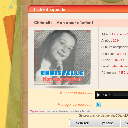
Fiche disque de ...
Christelle
- Mon cœur d'enfant
Titre :
Mon cœur d'
Année :
1984
Auteurs compositeu
Pochette :
Marcel
Durée :
3 m 23 s
Label :
Internation
Référence :
4452 
Écouter le morceau
Audio
00:00
Player
Partager ce morceau
30 personnes
ont cette chanson dans leurs favoris !
Se procurer ce disque via CDandL
Acheter
Vendre
S