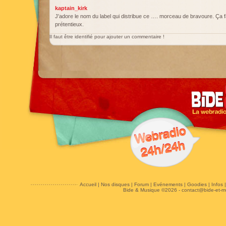
kaptain_kirk
J'adore le nom du label qui distribue ce …. morceau de bravoure. Ça 
prétentieux.
Il faut être identifié pour ajouter un commentaire !
Accueil
|
Nos disques
|
Forum
|
Evénements
|
Goodies
|
Infos
Bide & Musique ©2026 -
contact@bide-et-m