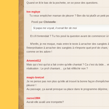
Quand on lit le bas de la pochette, on se pose des questions.
hre mgbye
Tu veux empécher maman de pleurer ? Ben dis-lui plutôt un petit p
Posté par
Christelle
:
Si papa me voyait, il serait fier de moi
Et s'il t'entendait ? Tu t'es posé la question avant de commencer à
M'enfin, je me moque, mais entre le texte à arracher des sanglots à 
l'interprétation à arracher des sanglots à n'importe quel prof de chant
comme on les adore !
Artemis612
Mais qui c'est qui lui a fait croire qu'elle chantait ? Ca c'est du bide… e
réalisation : Le prof chantant… ça fait réfléchir non ?
magic-bretzel
Je ne pense pas non plus qu'elle ait trouvé la bonne façon d'empêch
pleurer !
Au passage, ça aurait presque sa place dans le programme déprime,
zazoo1984
Aurait-elle avalé une trompette?