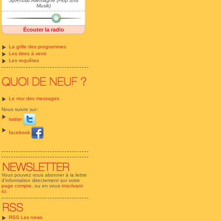
SpÃ©cial Allemagne (Flop und
Musik)
Écouter la radio
La grille des programmes
Les titres à venir
Les requêtes
Le mur des messages
Nous suivre sur:
twitter
facebook
Vous pouvez vous abonner à la lettre
d'information directement sur votre
page compte
, ou en vous
inscrivant
ici
.
RSS Les news