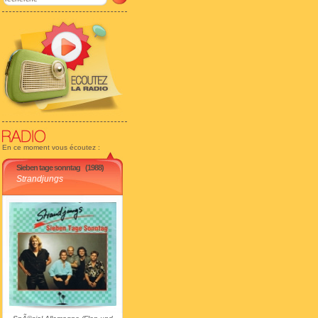
En ce moment vous écoutez :
Sieben tage sonntag
(1988)
Strandjungs