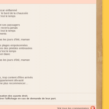
tocar enflammé
r le bord de la chaussée
c'est le temps
nt ses passagers
e reverra jamais
c'est le temps
ements
 pas les jours d'été, maman
les plages empoisonnées
dans des pinèdes embrasées
c'est le temps
en blanc
 pas les jours d'été, maman
 trop content d'être arrivés
'appartement dévasté
e ne plus recommencer…
sation des ayants droit.
rer l'affichage en cas de demande de leur part.
Voir tous les commentaires