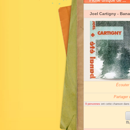
Fiche disque de ...
Joel Cartigny
- Bana
Écouter
Partager
9 personnes
ont cette chanson dans l
My