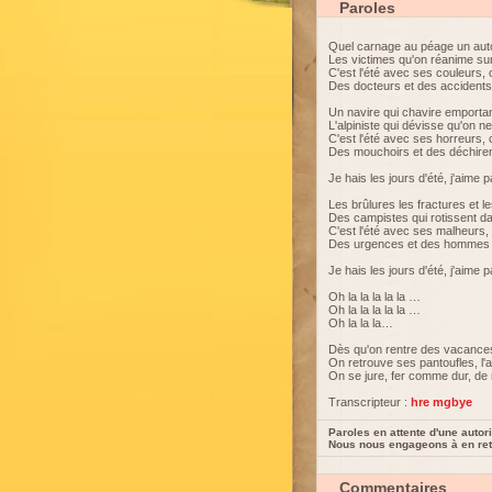
Paroles
Quel carnage au péage un au
Les victimes qu'on réanime su
C'est l'été avec ses couleurs, 
Des docteurs et des accidents
Un navire qui chavire emporta
L'alpiniste qui dévisse qu'on n
C'est l'été avec ses horreurs, 
Des mouchoirs et des déchir
Je hais les jours d'été, j'aime
Les brûlures les fractures et 
Des campistes qui rotissent 
C'est l'été avec ses malheurs, 
Des urgences et des hommes 
Je hais les jours d'été, j'aime
Oh la la la la la …
Oh la la la la la …
Oh la la la…
Dès qu'on rentre des vacances,
On retrouve ses pantoufles, l
On se jure, fer comme dur, d
Transcripteur :
hre mgbye
Paroles en attente d'une autori
Nous nous engageons à en reti
Commentaires