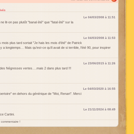
ivés
Le 04/03/2008 à 11:51
 ne lit-on pas plutôt "banal été" que "fatal été" sur la
Le 04/03/2008 à 11:53
 mois plus tard sortait "Je hais les mois d'été" de Patrick
l y a longtemps… Mais qu'est-ce qu'il avait de si terrible, l'été 90, pour inspirer
Le 23/06/2015 à 11:26
 " des Négresses vertes….mais 2 dans plus tard !!!
Le 04/03/2020 à 16:55
ertoire" en dehors du générique de "Moi, Renart". Merci
Le 21/11/2024 à 08:49
ce Cartini.
un commentaire !