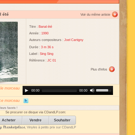
l été
Voir du même artiste
Titre :
Banal été
Année :
1990
Auteurs compositeurs :
Joel Cartigny
Durée :
3 m 36 s
Label :
Sing Sing
Référence :
JC 01
Plus d'infos
 le morceau
Audio
Use
00:00
00:00
Player
Up/Down
Arrow
keys
 ce morceau
to
increase
eurs favoris !
or
Se procurer ce disque via CDandLP.com:
decrease
volume.
Acheter
Vendre
Souhaiter
 Marketplace
, Vinyles à petits prix sur CDandLP