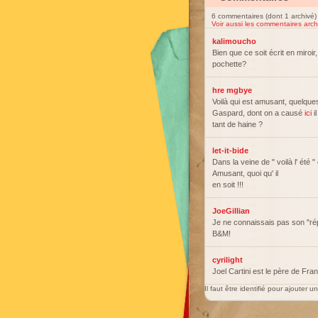
6 commentaires (dont 1 archivé)
Voir aussi les commentaires arch
kalimoucho
Bien que ce soit écrit en miroir,
pochette?
hre mgbye
Voilà qui est amusant, quelques
Gaspard, dont on a causé
ici
i
tant de haine ?
let-it-bide
Dans la veine de " voilà l' été
Amusant, quoi qu' il
en soit !!!
JoeGillian
Je ne connaissais pas son "rép
B&M!
cyrilight
Joel Cartini est le père de Fran
Il faut être identifié pour ajouter 