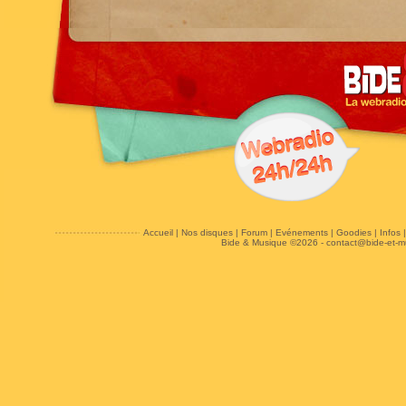
Accueil
|
Nos disques
|
Forum
|
Evénements
|
Goodies
|
Infos
Bide & Musique ©2026 -
contact@bide-et-m