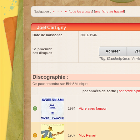
Navigation :
«
‹
›
»
[
tous les artistes
] [
une fiche au hasard
]
Joel Cartigny
Date de naissance
30/11/1946
Se procurer
Acheter
Ve
ses disques
My Marketplace
, Viny
Discographie :
On peut entendre sur Bide&Musique…
par années de sortie
|
par ordre alp
1974
Vivre avec l'amour
1987
Moi, Renart