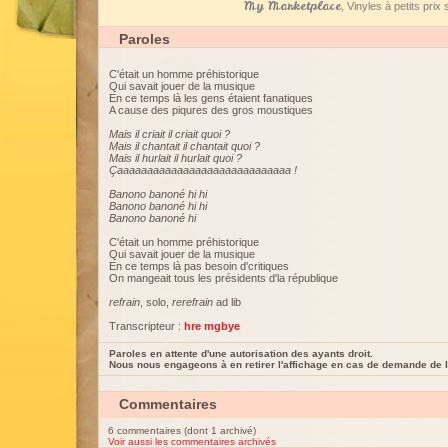
My Marketplace
, Vinyles à petits pri
Paroles
C'était un homme préhistorique
Qui savait jouer de la musique
En ce temps là les gens étaient fanatiques
A cause des piqures des gros moustiques
Mais il criait il criait quoi ?
Mais il chantait il chantait quoi ?
Mais il hurlait il hurlait quoi ?
Çaaaaaaaaaaaaaaaaaaaaaaaaaaaaa !
Banono banoné hi hi
Banono banoné hi hi
Banono banoné hi
C'était un homme préhistorique
Qui savait jouer de la musique
En ce temps là pas besoin d'critiques
On mangeait tous les présidents d'la république
refrain
, solo,
rerefrain
ad lib
Transcripteur :
hre mgbye
Paroles en attente d'une autorisation des ayants droit.
Nous nous engageons à en retirer l'affichage en cas de demande de l
Commentaires
6 commentaires (dont 1 archivé)
Voir aussi les commentaires archivés