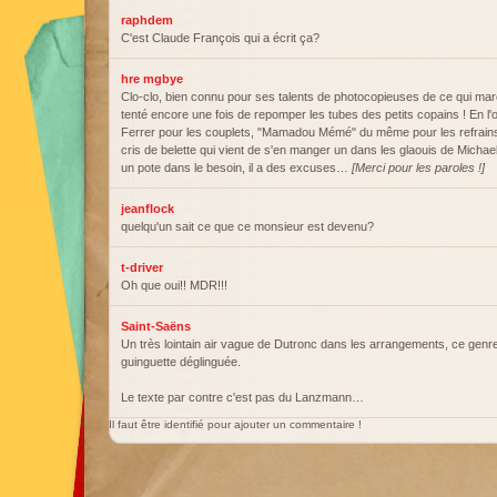
raphdem
C'est Claude François qui a écrit ça?
hre mgbye
Clo-clo, bien connu pour ses talents de photocopieuses de ce qui marc
tenté encore une fois de repomper les tubes des petits copains ! En
Ferrer pour les couplets, "Mamadou Mémé" du même pour les refrains,
cris de belette qui vient de s'en manger un dans les glaouis de Michael
un pote dans le besoin, il a des excuses…
[Merci pour les paroles !]
jeanflock
quelqu'un sait ce que ce monsieur est devenu?
t-driver
Oh que oui!! MDR!!!
Saint-Saëns
Un très lointain air vague de Dutronc dans les arrangements, ce genr
guinguette déglinguée.
Le texte par contre c'est pas du Lanzmann…
Il faut être identifié pour ajouter un commentaire !