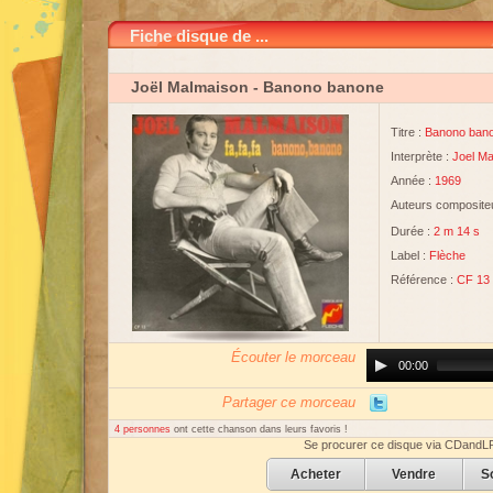
Fiche disque de ...
Joël Malmaison
- Banono banone
Titre :
Banono ban
Interprète :
Joel M
Année :
1969
Auteurs compositeu
Durée :
2 m 14 s
Label :
Flèche
Référence :
CF 13
Écouter le morceau
Audio
00:00
Player
Partager ce morceau
4 personnes
ont cette chanson dans leurs favoris !
Se procurer ce disque via CDandL
Acheter
Vendre
S