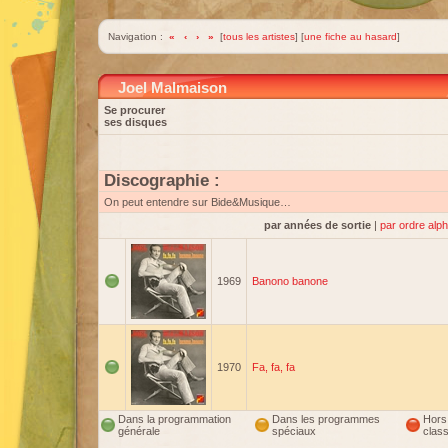
Navigation :
«
‹
›
»
[
tous les artistes
] [
une fiche au hasard
]
Joel Malmaison
Se procurer
ses disques
Discographie :
On peut entendre sur Bide&Musique…
par années de sortie
|
par ordre alp
1969
Banono banone
1970
Fa, fa, fa
Dans la programmation
Dans les programmes
Hors
générale
spéciaux
clas