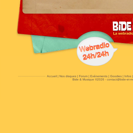
Accueil
|
Nos disques
|
Forum
|
Evénements
|
Goodies
|
Infos
Bide & Musique ©2026 -
contact@bide-et-m