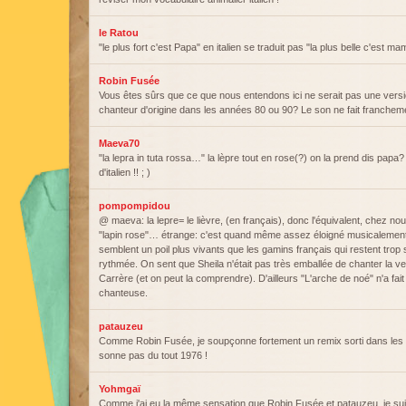
le Ratou
"le plus fort c'est Papa" en italien se traduit pas "la plus belle c'est m
Robin Fusée
Vous êtes sûrs que ce que nous entendons ici ne serait pas une versio
chanteur d'origine dans les années 80 ou 90? Le son ne fait franchem
Maeva70
"la lepra in tuta rossa…" la lèpre tout en rose(?) on la prend dis papa? B
d'italien !! ; )
pompompidou
@ maeva: la lepre= le lièvre, (en français), donc l'équivalent, chez n
"lapin rose"… étrange: c'est quand même assez éloigné musicalement de
semblent un poil plus vivants que les gamins français qui restent trop 
rythmée. On sent que Sheila n'était pas très emballée de chanter la v
Carrère (et on peut la comprendre). D'ailleurs "L'arche de noé" n'a fait
chanteuse.
patauzeu
Comme Robin Fusée, je soupçonne fortement un remix sorti dans les
sonne pas du tout 1976 !
Yohmgaï
Comme j'ai eu la même sensation que Robin Fusée et patauzeu, je suis a