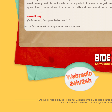
avait un moyen de l'écouter ailleurs, et il y a bel et bien un enregistre
qui ne laisse aucun doute, la version de B&M est un immonde remix v
aeroviking
@Yohmgaï, c'est plus bidesque ! ^^
Il faut être identifié pour ajouter un commentaire !
Accueil
|
Nos disques
|
Forum
|
Evénements
|
Goodies
|
Infos
Bide & Musique ©2026 -
contact@bide-et-m