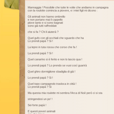
Mannaggia ! Possibile che tutte le volte che andiamo in campagna
con la roulotte comincia a piovere, e i miei figli mi dicono :
Gli animali non hanno ombrello
e non portano mai il cappello
piove tanto e si sono bagnati
sono già tutti raffreddati
che si fa ? Chi li aiuterà ?
Quel gufo con gli occhiali che sguardo che ha
Lo prendi papà ? Si !
La lepre in tuta rossa che corse che fa !
La prendi papà ? Si !
Quel canarino si è ferito e non lo lascio qua !
Lo prendi papà ? Lo prendo se vuoi così guarirà
Quel ghiro dormiglione sbadiglia di già !
Lo prendi papà ? Si !
Quel topo campagnolo trasloca in città !
Lo prendi papà ? Si
Ma questa mia roulotte mi sembra l'Arca di Noè però ci si sta
stringendosi un po' !
Sei forte papà !
E questi poveri animali