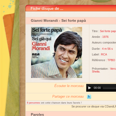
Fiche disque de ...
Gianni Morandi
- Sei forte papà
Titre :
Sei forte pa
Année :
1976
Auteurs compositeu
Durée :
4 m 56 s
Label :
RCA
Référence :
TPBO 
Présentation :
Vers
Sheila.
Écouter le morceau
Audio
00:00
Player
Partager ce morceau
8 personnes
ont cette chanson dans leurs favoris !
Se procurer ce disque via CDandL
Paroles