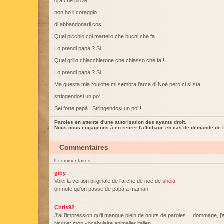
ora che piove
non ho il coraggio
di abbandonarli così…
Quel picchio col martello che buchi che fa !
Lo prendi papà ? Si !
Quel grillo chiacchierone che chiasso che fa !
Lo prendi papà ? Si !
Ma questa mia roulotte mi sembra l'arca di Noè però ci si sta
stringendosi un po' !
Sei forte papà ! Stringendosi un po' !
Paroles en attente d'une autorisation des ayants droit.
Nous nous engageons à en retirer l'affichage en cas de demande de l
Commentaires
9 commentaires
giby
Voici la vertion originale de l'arche de noé de
shéla
on note qu'on passe de papa a maman
Chris92
J'ai l'impression qu'il manque plein de bouts de paroles… dommage, j'
réviser mon vocabulaire animalier italien !