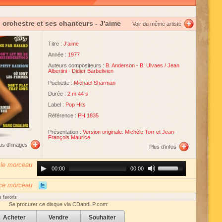
n orchestre et ses chanteurs
- J'aime
Voir du même artiste
Titre :
J'aime
Année :
1977
Auteurs compositeurs :
B. Anderson
-
B. Ulvaes
/
Jean
Albertini
-
Didier Barbelivien
Pochette :
Michael Sharman
Durée :
2 m 44 s
Label :
Pop Hits
Référence :
PH 1835
Présentation :
Version originale: Michèle Torr et Jean-
François Maurice
lus d'images
Plus d'infos
 le morceau
Audio
Use
00:00
00:00
Player
Up/Down
Arrow
keys
 ce morceau
to
increase
 favoris
or
Se procurer ce disque via CDandLP.com:
decrease
volume.
Acheter
Vendre
Souhaiter