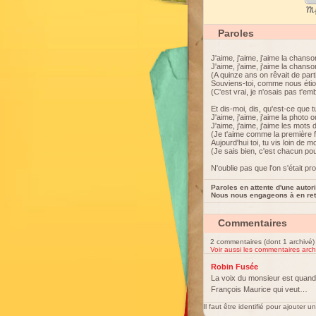
My
Paroles
J'aime, j'aime, j'aime la chans
J'aime, j'aime, j'aime la chans
(A quinze ans on rêvait de parti
Souviens-toi, comme nous étio
(C'est vrai, je n'osais pas t'emb
Et dis-moi, dis, qu'est-ce que t
J'aime, j'aime, j'aime la photo
J'aime, j'aime, j'aime les mots
(Je t'aime comme la première f
Aujourd'hui toi, tu vis loin de m
(Je sais bien, c'est chacun pou
N'oublie pas que l'on s'était pr
Paroles en attente d'une autori
Nous nous engageons à en reti
Commentaires
2 commentaires (dont 1 archivé)
Voir aussi les commentaires arch
Robin Fusée
La voix du monsieur est quan
François Maurice qui veut…
Il faut être identifié pour ajouter 