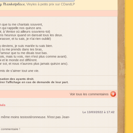
 Marketplace
, Vinyles à petits prix sur CDandLP
on que tu me chantais souvent,
on qui rappelle nos quinze ans.
r, à Venise où ailleurs souviens-toi)
ns heureux quand on dansait tous les deux.
rasser, et tu sais, je n'ai rien oublié)
u deviens, je suis mariée tu sais bien.
 où tu me prends dans tes bras,
 d'amour que tu me disais tout bas.
ois, mais tu vois, rien n'est plus comme avant).
oi et le monde est différent.
r soi, et nous n'aurons plus jamais quinze ans).
omis de s'aimer tout une vie.
sation des ayants droit.
rer l'affichage en cas de demande de leur part.
Voir tous les commentaires
ivés
Le 13/03/2022 à 17:42
d même moins testostéronneuse. N'est pas Jean-
un commentaire !