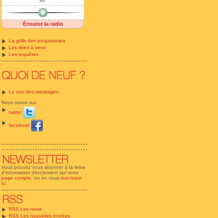
90'
Écouter la radio
La grille des programmes
Les titres à venir
Les requêtes
Le mur des messages
Nous suivre sur:
twitter
facebook
Vous pouvez vous abonner à la lettre
d'information directement sur votre
page compte
, ou en vous
inscrivant
ici
.
RSS Les news
RSS Les nouvelles entrées