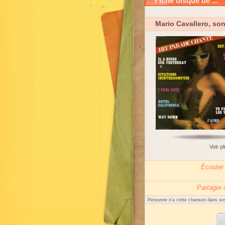
Fiche disque de ...
Mario Cavallero, so
Voir p
Écouter
Partager
Personne n'a cette chanson dans ses