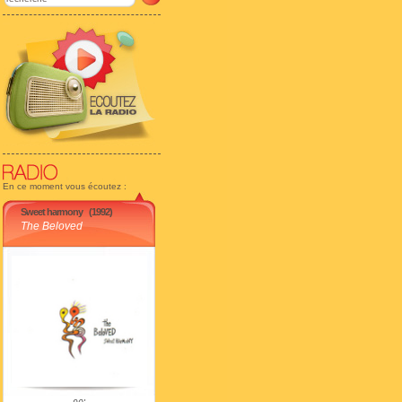
En ce moment vous écoutez :
Sweet harmony
(1992)
The Beloved