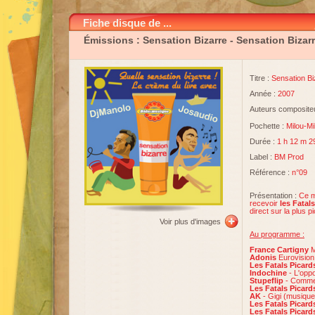
Fiche disque de ...
Émissions : Sensation Bizarre
- Sensation Bizarr
Titre :
Sensation Bi
Année :
2007
Auteurs compositeu
Pochette :
Milou-Mi
Durée :
1 h 12 m 2
Label :
BM Prod
Référence :
n°09
Présentation :
Ce m
recevoir
les Fatal
direct sur la plus 
Voir plus d'images
Au programme :
France Cartigny
M
Adonis
Eurovision
Les Fatals Picar
Indochine
- L'opp
Stupeflip
- Comme 
Les Fatals Picar
AK
- Gigi (musiqu
Les Fatals Picar
Les Fatals Picar