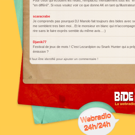
Pour ceux qui écoutent les redifs, remplacez mentalement tous les "en
"en différé". Si vous voulez voir ce que donne AK en tant qu'illustrateu
scaracrabe
Je comprends pas pourquoi DJ Manolo fait toujours des bides avec se
me semblent tres bien moi…Et le monsieur en blanc qui m'accompagne
rire sans le faire exprès semble du même avis…:)
Djanik77
Festival de jeux de mots ! C'est Lezardpion ou Snark Hunter qui a pré
émission ?
Il faut être identifié pour ajouter un commentaire !