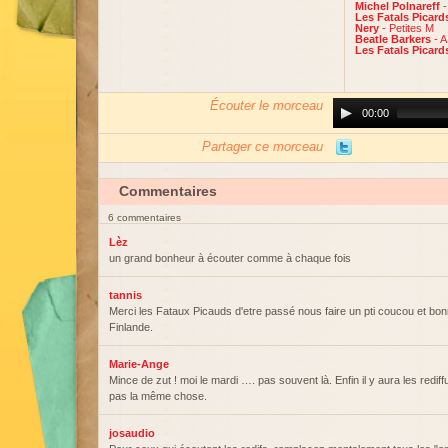
Michel Polnareff
Les Fatals Picar
Nery
- Petites M
Beatle Barkers
- 
Les Fatals Picar
Écouter le morceau
Audio
00:00
Player
Partager ce morceau
Commentaires
6 commentaires
Lèz
un grand bonheur à écouter comme à chaque fois
tannis
Merci les Fataux Picauds d'etre passé nous faire un pti coucou et b
Finlande.
Marie-Ange
Mince de zut ! moi le mardi …. pas souvent là. Enfin il y aura les redif
pas la même chose.
josaudio