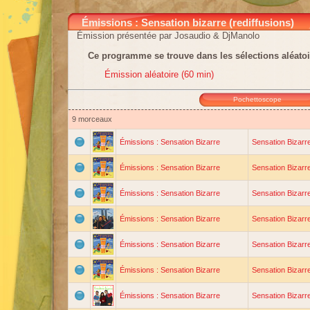
Émissions : Sensation bizarre (rediffusions)
Émission présentée par Josaudio & DjManolo
Ce programme se trouve dans les sélections aléatoi
Émission aléatoire (60 min)
Pochettoscope
9 morceaux
Émissions : Sensation Bizarre
Sensation Bizarr
Émissions : Sensation Bizarre
Sensation Bizarre
Émissions : Sensation Bizarre
Sensation Bizarre
Émissions : Sensation Bizarre
Sensation Bizarre
Émissions : Sensation Bizarre
Sensation Bizarr
Émissions : Sensation Bizarre
Sensation Bizarre
Émissions : Sensation Bizarre
Sensation Bizarr