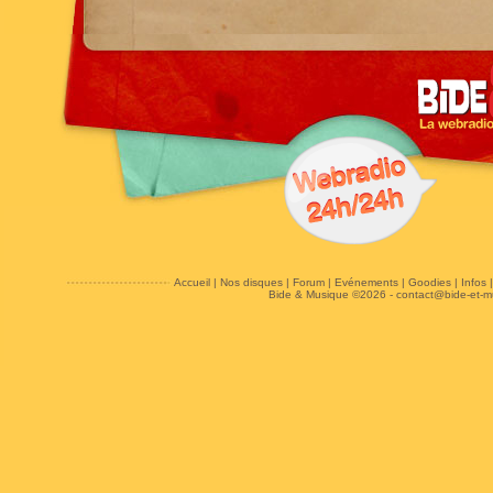
Accueil
|
Nos disques
|
Forum
|
Evénements
|
Goodies
|
Infos
Bide & Musique ©2026 -
contact@bide-et-m