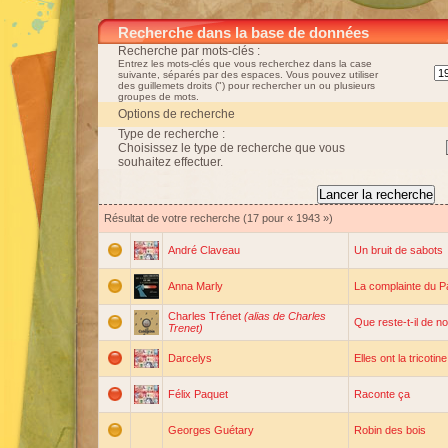
Recherche dans la base de données
Recherche par mots-clés :
Entrez les mots-clés que vous recherchez dans la case
suivante, séparés par des espaces. Vous pouvez utiliser
des guillemets droits (") pour rechercher un ou plusieurs
groupes de mots.
Options de recherche
Type de recherche :
Choisissez le type de recherche que vous
souhaitez effectuer.
Résultat de votre recherche (17 pour « 1943 »)
André Claveau
Un bruit de sabots
Anna Marly
La complainte du P
Charles Trénet
(alias de Charles
Que reste-t-il de 
Trenet)
Darcelys
Elles ont la tricotine
Félix Paquet
Raconte ça
Georges Guétary
Robin des bois