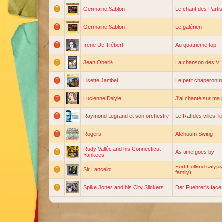
Germaine Sablon
Le chant des Parti
Germaine Sablon
Le galérien
Irène De Trébert
Au quatrième top
Jean Oberlé
La chanson des V
Lisette Jambel
Le petit chaperon 
Lucienne Delyle
J'ai chanté sur ma 
Raymond Legrand et son orchestre
Le Rat des villes, 
Rogers
Atchoum Swing
Rudy Vallée and his Connecticut
As time goes by
Yankees
Fort Holland calyp
Sir Lancelot
family)
Spike Jones and his City Slickers
Der Fuehrer's face