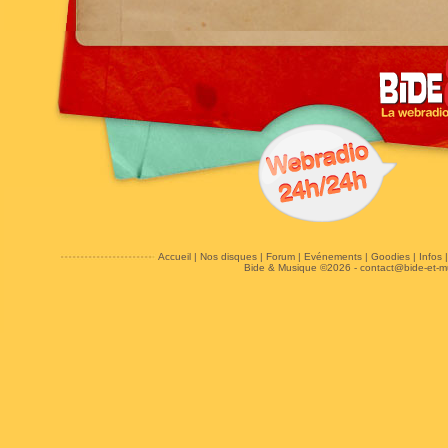
Accueil
|
Nos disques
|
Forum
|
Evénements
|
Goodies
|
Infos
Bide & Musique ©2026 -
contact@bide-et-m