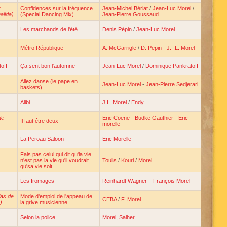
t
Confidences sur la fréquence
Jean-Michel Bériat
/
Jean-Luc Morel
/
alida)
(Special Dancing Mix)
Jean-Pierre Goussaud
Les marchands de l'été
Denis Pépin
/
Jean-Luc Morel
Métro République
A. McGarrigle
/
D. Pepin
-
J.-.L. Morel
off
Ça sent bon l'automne
Jean-Luc Morel
/
Dominique Pankratoff
Allez danse (le pape en
Jean-Luc Morel
-
Jean-Pierre Sedjerari
baskets)
Alibi
J.L. Morel
/
Endy
de
Eric Coëne
-
Budke Gauthier
-
Eric
Il faut être deux
morelle
La Peroau Saloon
Eric Morelle
Fais pas celui qui dit qu'la vie
n'est pas la vie qu'il voudrait
Toulis
/
Kouri
/
Morel
qu'sa vie soit
Les fromages
Reinhardt Wagner
–
François Morel
ias de
Mode d'emploi de l'appeau de
CEBA
/
F. Morel
)
la grive musicienne
Selon la police
Morel
,
Salher