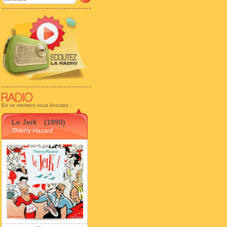
En ce moment vous écoutez :
Le Jerk
(1990)
Thierry Hazard