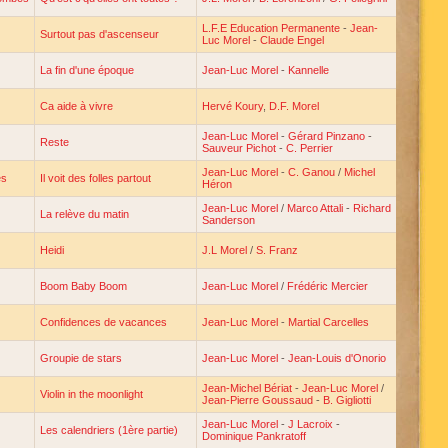
L.F.E Education Permanente
-
Jean-
Surtout pas d'ascenseur
Luc Morel
-
Claude Engel
La fin d'une époque
Jean-Luc Morel
-
Kannelle
Ca aide à vivre
Hervé Koury
,
D.F. Morel
Jean-Luc Morel
-
Gérard Pinzano
-
Reste
Sauveur Pichot
-
C. Perrier
Jean-Luc Morel
-
C. Ganou
/
Michel
es
Il voit des folles partout
Héron
Jean-Luc Morel
/
Marco Attali
-
Richard
La relève du matin
Sanderson
Heidi
J.L Morel
/
S. Franz
Boom Baby Boom
Jean-Luc Morel
/
Frédéric Mercier
Confidences de vacances
Jean-Luc Morel
-
Martial Carcelles
Groupie de stars
Jean-Luc Morel
-
Jean-Louis d'Onorio
Jean-Michel Bériat
-
Jean-Luc Morel
/
Violin in the moonlight
Jean-Pierre Goussaud
-
B. Gigliotti
Jean-Luc Morel
-
J Lacroix
-
Les calendriers (1ère partie)
Dominique Pankratoff