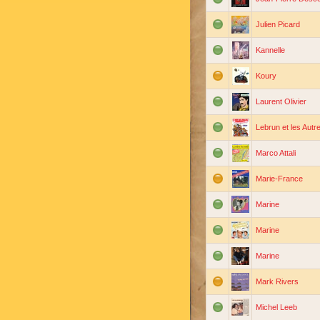
Julien Picard
Kannelle
Koury
Laurent Olivier
Lebrun et les Autr
Marco Attali
Marie-France
Marine
Marine
Marine
Mark Rivers
Michel Leeb