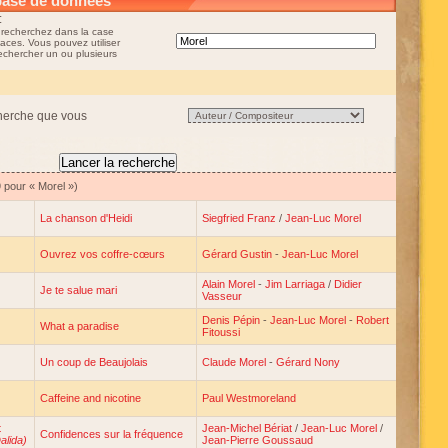
base de données
:
 recherchez dans la case
aces. Vous pouvez utiliser
rechercher un ou plusieurs
cherche que vous
 pour « Morel »)
La chanson d'Heidi
Siegfried Franz
/
Jean-Luc Morel
Ouvrez vos coffre-cœurs
Gérard Gustin
-
Jean-Luc Morel
Alain Morel
-
Jim Larriaga
/
Didier
Je te salue mari
Vasseur
Denis Pépin
-
Jean-Luc Morel
-
Robert
What a paradise
Fitoussi
Un coup de Beaujolais
Claude Morel
-
Gérard Nony
Caffeine and nicotine
Paul Westmoreland
t
Jean-Michel Bériat
/
Jean-Luc Morel
/
Confidences sur la fréquence
alida)
Jean-Pierre Goussaud