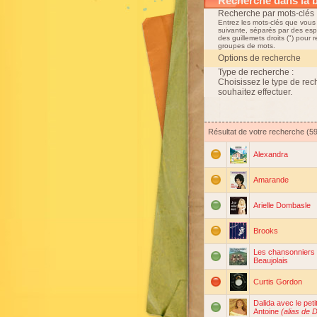
Recherche dans la 
Recherche par mots-clés 
Entrez les mots-clés que vous
suivante, séparés par des esp
des guillemets droits (") pour 
groupes de mots.
Options de recherche
Type de recherche :
Choisissez le type de re
souhaitez effectuer.
Résultat de votre recherche (59
Alexandra
Amarande
Arielle Dombasle
Brooks
Les chansonniers
Beaujolais
Curtis Gordon
Dalida avec le peti
Antoine
(alias de D