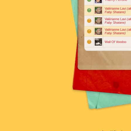
Valérianne Lavi
(al
Faby Shatane)
Valérianne Lavi
(al
Faby Shatane)
Valérianne Lavi
(al
Faby Shatane)
Wall Of Voodoo