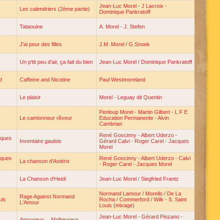
Jean-Luc Morel
-
J Lacroix
-
Les calendriers (2ème partie)
Dominique Pankratoff
Tataouine
A. Morel
-
J. Stefen
J'ai peur des filles
J.M. Morel
/
G.Snoek
Un p'tit peu d'air, ça fait du bien
Jean-Luc Morel
/
Dominique Pankratoff
d
Caffeine and Nicotine
Paul Westmoreland
Le plaisir
Morel
-
Leguay dit Quentin
Penloup Morel
-
Martin Gilbert
-
L F E
Le camionneur rêveur
Education Permanente
-
Alvin
Cambrian
René Goscinny
-
Albert Uderzo
-
cques
Inventaire gaulois
Gérard Calvi
-
Roger Carel
-
Jacques
Morel
cques
René Goscinny
-
Albert Uderzo
-
Calvi
La chanson d'Astérix
-
Roger Carel
-
Jacques Morel
La Chanson d'Heidi
Jean-Luc Morel
/
Siegfried Frantz
Normand Lamour
/
Morello
/
De La
Rage Against Normand
uis
Rocha
/
Commerford
/
Wilk
-
S. Saint
L'Amour
Louis
(
mixage
)
Jean-Luc Morel
-
Gérard Pinzano
-
Amoureux… Malheureux