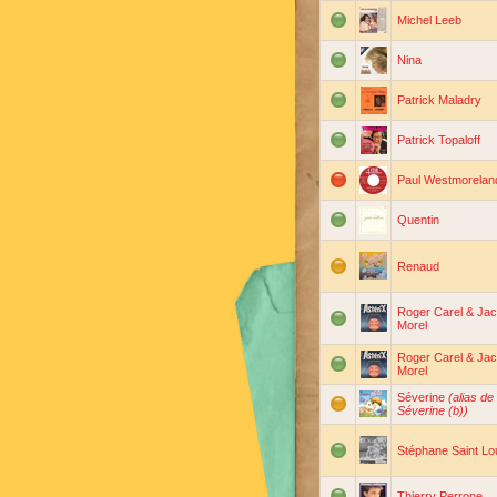
Michel Leeb
Nina
Patrick Maladry
Patrick Topaloff
Paul Westmorelan
Quentin
Renaud
Roger Carel & Ja
Morel
Roger Carel & Ja
Morel
Séverine
(alias de
Séverine (b))
Stéphane Saint Lo
Thierry Perrone