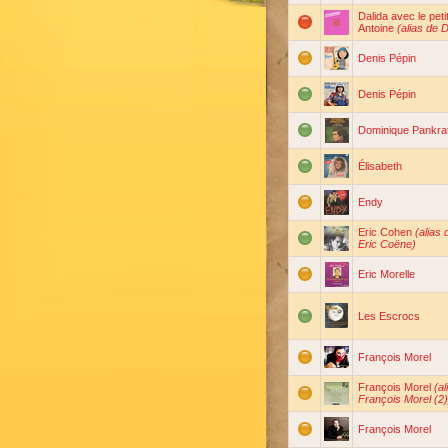
Dalida avec le peti
Antoine
(alias de D
Denis Pépin
Denis Pépin
Dominique Pankrat
Élisabeth
Endy
Eric Cohen
(alias 
Eric Coëne)
Eric Morelle
Les Escrocs
François Morel
François Morel
(al
François Morel (2)
François Morel