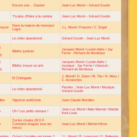
Encore une… Gaston
Jean-Luc Morel
–
Gérard Gustin
Y'a plus d'frites à la cantine
Jean-Luc Morel
–
Gérard Gustin
Dans la maison de monsieur
Poucet
J.L. Morel
/
Fnacem
/
C. Engel
Logre
Le chien abandonné
Gérard Gustin
-
Jean-Luc Morel
t
Jacques Morel
/
Lucien Adès
/
Jay
Bibifoc justicier
Ferne
-
Richard de Bordeaux
t)
t
Jacques Morel
/
Lucien Adès
/
Bibifoc trouve un ami
musique : Jay Ferne
/
chanson :
t)
Richard de Bordeaux
J. Morell
/
G. Dann
/
M. Tito
/
N. Mery
/
El Chiringuito
C. Avranches
Paroles : Jean-Luc Morel
/
Musique :
Le chien abandonné
Gérard Gustin
llon
Vigneron ardéchois
Jean-Claude Morellon
Jean-Luc Morel
/
Alain Marnat
/
Martial
n
Oh ! Les petits oiseaux !
Kool Louis
Zut les chutes (B.O.F.
n
Comment draguer tous les
Jean-Luc Morel
/
Michel Héron
mecs)
combes
Qu'est c'qu'elles ont toutes ?
J.L. Morel
/
B. Lorenzoni
/
G. Pellegrini