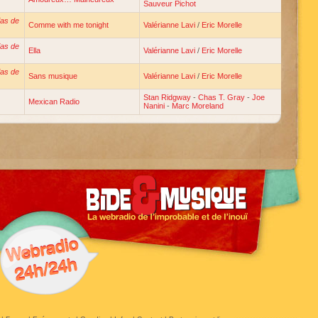
Sauveur Pichot
ias de
Comme with me tonight
Valérianne Lavi
/
Eric Morelle
ias de
Ella
Valérianne Lavi
/
Eric Morelle
ias de
Sans musique
Valérianne Lavi
/
Eric Morelle
Stan Ridgway
-
Chas T. Gray
-
Joe
Mexican Radio
Nanini
-
Marc Moreland