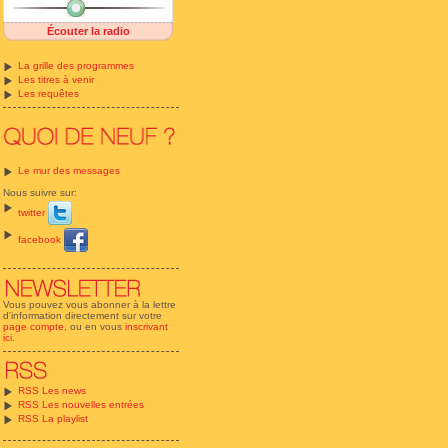
Écouter la radio
La grille des programmes
Les titres à venir
Les requêtes
Le mur des messages
Nous suivre sur:
twitter
facebook
Vous pouvez vous abonner à la lettre
d'information directement sur votre
page compte
, ou en vous
inscrivant
ici
.
RSS Les news
RSS Les nouvelles entrées
RSS La playlist