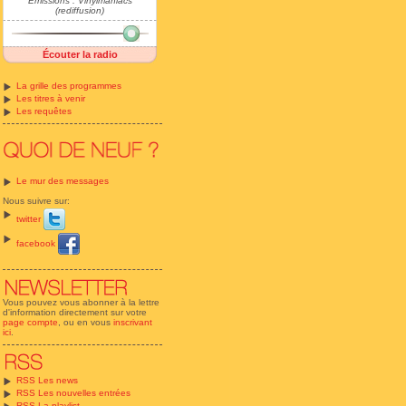
Emissions : Vinylmaniacs
(rediffusion)
Écouter la radio
La grille des programmes
Les titres à venir
Les requêtes
Le mur des messages
Nous suivre sur:
twitter
facebook
Vous pouvez vous abonner à la lettre
d'information directement sur votre
page compte
, ou en vous
inscrivant
ici
.
RSS Les news
RSS Les nouvelles entrées
RSS La playlist