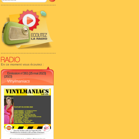
En ce moment vous écoutez :
Emission n°261 (25 mai 2023)
(2023)
Vinylmaniacs