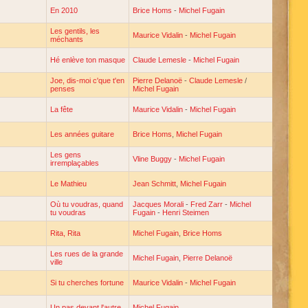
En 2010
Brice Homs
-
Michel Fugain
Les gentils, les
Maurice Vidalin
-
Michel Fugain
méchants
Hé enlève ton masque
Claude Lemesle
-
Michel Fugain
Joe, dis-moi c'que t'en
Pierre Delanoë
-
Claude Lemesle
/
penses
Michel Fugain
La fête
Maurice Vidalin
-
Michel Fugain
Les années guitare
Brice Homs
,
Michel Fugain
Les gens
Vline Buggy
-
Michel Fugain
irremplaçables
Le Mathieu
Jean Schmitt
,
Michel Fugain
Où tu voudras, quand
Jacques Morali
-
Fred Zarr
-
Michel
tu voudras
Fugain
-
Henri Steimen
Rita, Rita
Michel Fugain
,
Brice Homs
Les rues de la grande
Michel Fugain
,
Pierre Delanoë
ville
Si tu cherches fortune
Maurice Vidalin
-
Michel Fugain
Un pas devant l'autre
Michel Fugain