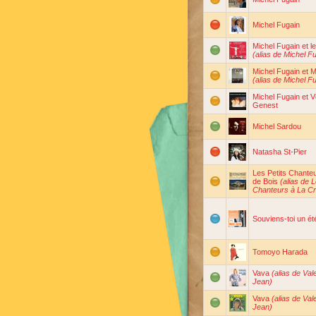
Michel Fugain
Michel Fugain et l
(alias de Michel F
Michel Fugain et M
(alias de Michel F
Michel Fugain et 
Genest
Michel Sardou
Natasha St-Pier
Les Petits Chanteu
de Bois
(alias de L
Chanteurs à La Cr
Souviens-toi un ét
Tomoyo Harada
Vava
(alias de Val
Jean)
Vava
(alias de Val
Jean)