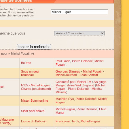
base de données
:
 recherchez dans la case
aces. Vous pouvez utiliser
rechercher un ou plusieurs
cherche que vous
 pour « Michel Fugain »)
Paul Slade
,
Pierre Delanoé
,
Michel
Be free
Fugain
Sous un seul
Georges Blaness
-
Michel Fugain
-
flambeau
Michel Jourdan
-
Jean Schmitt
Concocté par Décibel FM
/
Als ginge
N°05 - Michel Fugain :
Morgen deine Welt Zugrund
(
Michel
osé
Chante (en allemand)
Fugain
-
Pierre Delanoë
-
Mischa
Mleinek
)
Machiko Ryu
,
Pierre Delanoé
,
Michel
Mister Summertime
Fugain
Michel Fugain
,
Pierre Delanoë
,
Ehud
Sipor shel ahava
Manor
& Maurane
La rue du Babouin
Françoise Hardy
,
Michel Fugain
e Hardy)