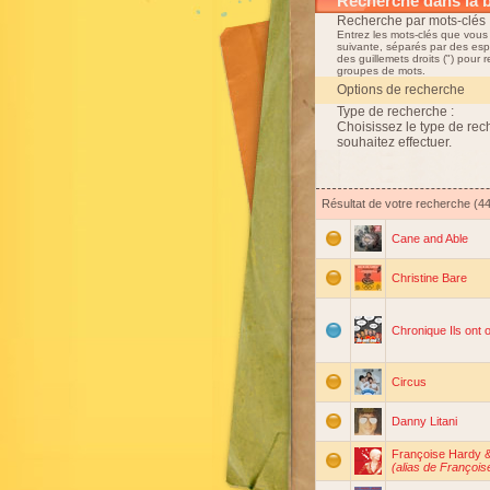
Recherche dans la 
Recherche par mots-clés 
Entrez les mots-clés que vous
suivante, séparés par des esp
des guillemets droits (") pour 
groupes de mots.
Options de recherche
Type de recherche :
Choisissez le type de re
souhaitez effectuer.
Résultat de votre recherche (44
Cane and Able
Christine Bare
Chronique Ils ont 
Circus
Danny Litani
Françoise Hardy 
(alias de François