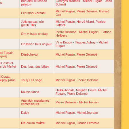
Bon dieu où est ce
Georges Blaness
-
Michel Fugain
-
Jean
es
peloton
Schmitt
Michel Fugain
,
Pierre Delanoë
,
Gerard
Een mooi verhaal
Cox
Jolie ou pas jolie
Michel Fugain
,
Hervé Vilard
,
Patrice
(petite fille)
Laffont
Pierre Delanoë
-
Michel Fugain
-
Patrice
Om vi hade en dag
Hellberg
Vline Buggy
-
Hugues Aufray
-
Michel
On laisse tous un jour
Fugain
el Fugain
Dépêche-toi
Michel Fugain
,
Pierre Delanoë
ugain)
 Costa et
as de Michel
Des fous, des bêtes
Michel Fugain
,
Pierre Delanoë
 Costa,
Skippy
(alias
Toi qui es sage
Michel Fugain
-
Pierre Delanoë
Heikki Annala
,
Marjatta Peura
,
Michel
Kaunis tarina
Fugain
,
Pierre Delanoé
Attention mesdames
Pierre Delanoé
-
Michel Fugain
et messieurs
Daisy
Michel Fugain
,
Michel Jourdan
Dis oui au Maître
Michel Fugain
,
Claude Lemesle