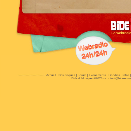
Accueil
|
Nos disques
|
Forum
|
Evénements
|
Goodies
|
Infos
Bide & Musique ©2026 -
contact@bide-et-m