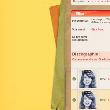
Navigation :
«
‹
›
»
[
tous les
Élisa
Les pages d'
Éli
Présentation
différence entre
Voir aussi
Élisa Point
Se procurer
ses disques
Discographie :
On peut entendre sur Bide&Mu
1972
L
1972
L