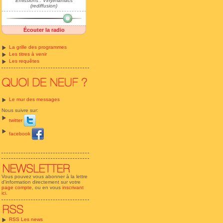
Emissions : Vinylmaniacs
(rediffusion)
Écouter la radio
La grille des programmes
Les titres à venir
Les requêtes
Le mur des messages
Nous suivre sur:
twitter
facebook
Vous pouvez vous abonner à la lettre
d'information directement sur votre
page compte
, ou en vous
inscrivant
ici
.
RSS Les news