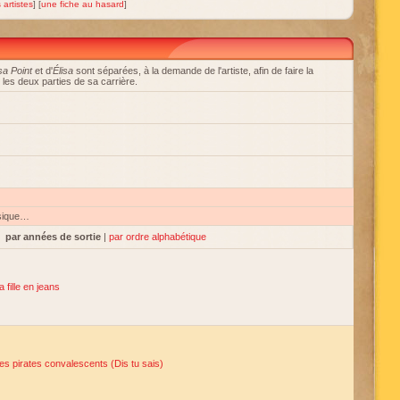
 artistes
] [
une fiche au hasard
]
sa Point
et d'
Élisa
sont séparées, à la demande de l'artiste, afin de faire la
 les deux parties de sa carrière.
sique…
par années de sortie
|
par ordre alphabétique
a fille en jeans
es pirates convalescents (Dis tu sais)