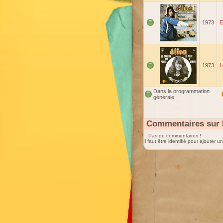
1973
E
1973
L
Dans la programmation
générale
Commentaires sur 
Pas de commentaires !
Il faut être identifié pour ajouter 