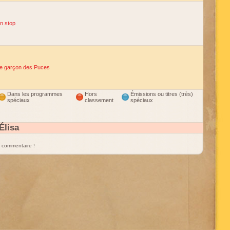
n stop
e garçon des Puces
Dans les programmes
Hors
Émissions ou titres (très)
spéciaux
classement
spéciaux
Élisa
un commentaire !