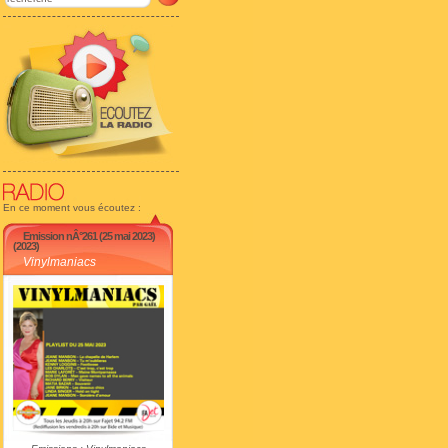
En ce moment vous écoutez :
Emission nÂ°261 (25 mai 2023)
(2023)
Vinylmaniacs