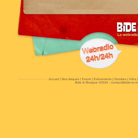
Accueil
|
Nos disques
|
Forum
|
Evénements
|
Goodies
|
Infos
Bide & Musique ©2026 -
contact@bide-et-m