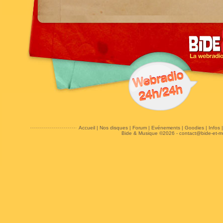
Accueil
|
Nos disques
|
Forum
|
Evénements
|
Goodies
|
Infos
Bide & Musique ©2026 -
contact@bide-et-m