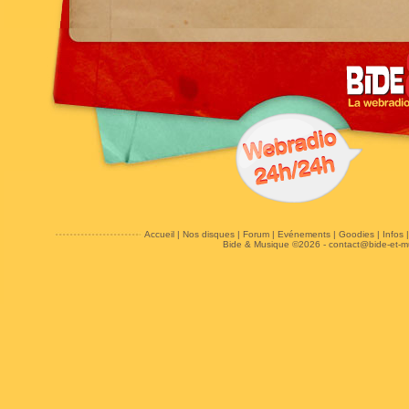
Accueil
|
Nos disques
|
Forum
|
Evénements
|
Goodies
|
Infos
Bide & Musique ©2026 -
contact@bide-et-m