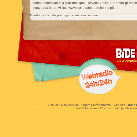
bonne continuation à bide-musique…si vous voulez retrouver gil vale
nouveaux titres, visitez www.sur-scene.com bonne pêche
Il faut être identifié pour ajouter un commentaire !
Accueil
|
Nos disques
|
Forum
|
Evénements
|
Goodies
|
Infos
Bide & Musique ©2026 -
contact@bide-et-m