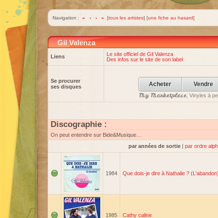
Navigation :
«
‹
›
»
[
tous les artistes
] [
une fiche au hasard
]
Gil Valenza
Le site officiel de Gil Valenza
Liens
Des infos sur le site de son label
Se procurer
Acheter
Vendre
ses disques
My Marketplace
, Vinyles à p
Discographie :
On peut entendre sur Bide&Musique…
par années de sortie
|
par ordre alp
1984
Que dois-je dire à Nathalie ? (L'abandon
1985
Cathy caline