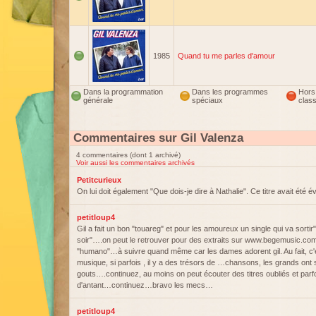
1985
Quand tu me parles d'amour
Dans la programmation
Dans les programmes
Hors
générale
spéciaux
clas
Commentaires sur Gil Valenza
4 commentaires (dont 1 archivé)
Voir aussi les commentaires archivés
Petitcurieux
On lui doit également "Que dois-je dire à Nathalie". Ce titre avait été 
petitloup4
Gil a fait un bon "touareg" et pour les amoureux un single qui va sortir"
soir"….on peut le retrouver pour des extraits sur www.begemusic.com…
"humano"…à suivre quand même car les dames adorent gil. Au fait, c'
musique, si parfois , il y a des trésors de …chansons, les grands ont
gouts….continuez, au moins on peut écouter des titres oubliés et pa
d'antant…continuez…bravo les mecs…
petitloup4