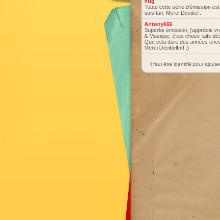
hug
Toute cette série d'émission est
suis fan. Merci Decibel .
Antony666
Superbe émission, j'apprécie v
& Musique, c'est chose faite dé
Que cela dure des années encore
Merci Decibelfm! :)
Il faut être identifié pour ajou