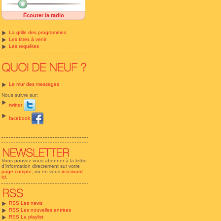
Écouter la radio
La grille des programmes
Les titres à venir
Les requêtes
Le mur des messages
Nous suivre sur:
twitter
facebook
Vous pouvez vous abonner à la lettre
d'information directement sur votre
page compte
, ou en vous
inscrivant
ici
.
RSS Les news
RSS Les nouvelles entrées
RSS La playlist