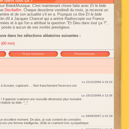
de dans tout ça ?
 sur Bide&Musique. C'est maintenant chose faite avec
Et le bide
par
Decibelfm
. Chaque deuxième vendredi du mois, je recevrai un
rrière et de son actualité s'il en a. Pourquoi ce titre
Et le bide
clin d'il à Jacques Chancel qui a animé
Radioscopie
sur France
nées et à qui l'on a attribué la question "Et Dieu dans tout ça ?",
 posée à aucun de ses invités prestigieux.
ve dans les sélections aléatoires suivantes :
 (60 min)
Tri par morceaux
Pochettoscope
Le 21/11/2006 à 23:12
à écouter, captivant … Non franchement l'exercice est
Le 10/12/2006 à 12:36
 ! Il apporte vraiment une nouvelle dimension plus humaine
rréaliste du bide. ^_^
Le 28/06/2007 à 01:18
 un excellent moment. De plus, je suis content de connaître
i est une femme intelligente, drôle et vraiment très sympathique.