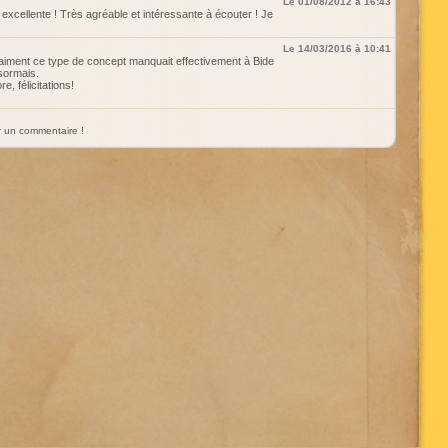
Le 01/08/2012 à 16:43
 excellente ! Très agréable et intéressante à écouter ! Je
Le 14/03/2016 à 10:41
raiment ce type de concept manquait effectivement à Bide
sormais.
, félicitations!
ter un commentaire !