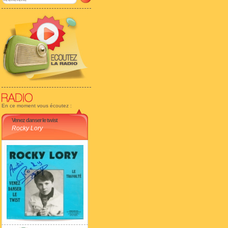
En ce moment vous écoutez :
Venez danser le twist
Rocky Lory