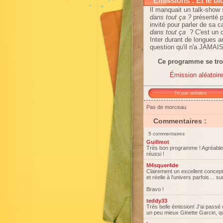
Émissions : Et le bi
Il manquait un talk-show
dans tout ça ?
présenté 
invité pour parler de sa ca
dans tout ça
? C'est un 
Inter durant de longues an
question qu'il n'a JAMAIS
Ce programme se trou
Émission aléatoire
Tri par artistes
Pas de morceau
Commentaires :
5 commentaires
Guillmot
Très bon programme ! Agréable 
réussi !
M4squer4de
Clairement un excellent concept
et réelle à l'univers parfois… su
Bravo !
teddy33
Très belle émission! J'ai passé
un peu mieux Ginette Garcin, qu