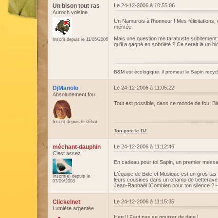
Un bison tout ras
Le 24-12-2006 à 10:55:06
Auroch voisine
Un Namurois à l'honneur ! Mes félicitations,
méritée.
Mais une question me tarabuste subitement: 
Inscrit depuis le 11/05/2006
qu'il a gagné en sobriété ? Ce serait là un 
B&M est écologique, il promeut le Sapin recycl
DjManolo
Le 24-12-2006 à 11:05:22
Absoludement fou
Tout est possible, dans ce monde de fou. Bi
Inscrit depuis le début
Ton pote le DJ.
méchant-dauphin
Le 24-12-2006 à 11:12:46
C'est assez
En cadeau pour toi Sapin, un premier messa
L'équipe de Bide et Musique est un gros ta
Inscrit(e) depuis le
leurs cousines dans un champ de betterave 
07/09/2003
Jean-Raphaël [Combien pour ton silence ? - 
Clickelnet
Le 24-12-2006 à 11:15:35
Lumière argentée
Hep !! Faut pas se gourrer de date !