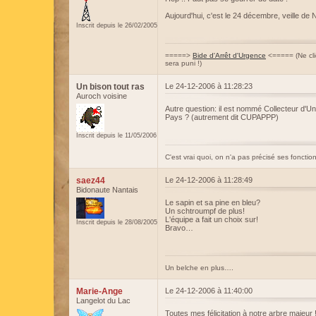
Aujourd'hui, c'est le 24 décembre, veille de Noë
Inscrit depuis le 26/02/2005
=====>
Bide d'Arrêt d'Urgence
<===== (Ne cl
sera puni !)
Un bison tout ras
Le 24-12-2006 à 11:28:23
Auroch voisine
Autre question: il est nommé Collecteur d'Un 
Pays ? (autrement dit CUPAPPP)
Inscrit depuis le 11/05/2006
C'est vrai quoi, on n'a pas précisé ses fonction
saez44
Le 24-12-2006 à 11:28:49
Bidonaute Nantais
Le sapin et sa pine en bleu?
Un schtroumpf de plus!
L'équipe a fait un choix sur!
Inscrit depuis le 28/08/2005
Bravo…
Un belche en plus….
Marie-Ange
Le 24-12-2006 à 11:40:00
Langelot du Lac
Toutes mes félicitation à notre arbre majeur 