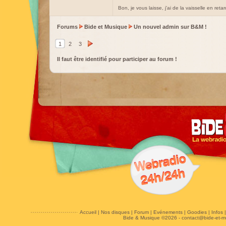
Bon, je vous laisse, j'ai de la vaisselle en ret
Forums
Bide et Musique
Un nouvel admin sur B&M !
1
2
3
Il faut être identifié pour participer au forum !
Accueil
|
Nos disques
|
Forum
|
Evénements
|
Goodies
|
Infos
Bide & Musique ©2026 -
contact@bide-et-m