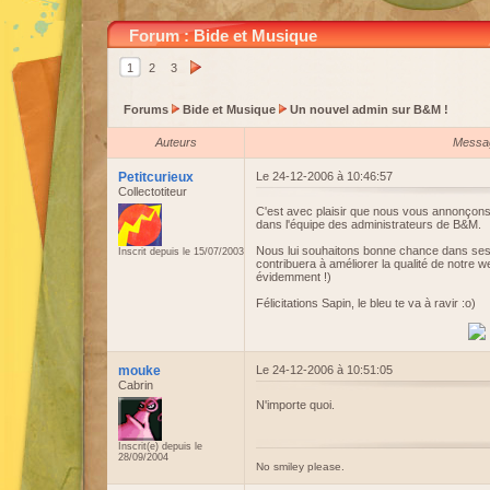
Forum : Bide et Musique
1
2
3
Forums
Bide et Musique
Un nouvel admin sur B&M !
Auteurs
Messa
Petitcurieux
Le 24-12-2006 à 10:46:57
Collectotiteur
C'est avec plaisir que nous vous annonçons 
dans l'équipe des administrateurs de B&M.
Nous lui souhaitons bonne chance dans ses n
Inscrit depuis le 15/07/2003
contribuera à améliorer la qualité de notre
évidemment !)
Félicitations Sapin, le bleu te va à ravir :o)
mouke
Le 24-12-2006 à 10:51:05
Cabrin
N'importe quoi.
Inscrit(e) depuis le
28/09/2004
No smiley please.