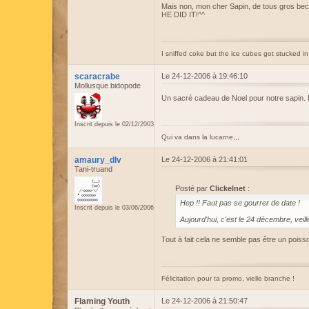
Mais non, mon cher Sapin, de tous gros bec
HE DID IT!^^
I sniffed coke but the ice cubes got stucked 
scaracrabe
Le 24-12-2006 à 19:46:10
Mollusque bidopode
Un sacré cadeau de Noel pour notre sapin. F
Inscrit depuis le 02/12/2003
Qui va dans la lucarne,,,
amaury_dlv
Le 24-12-2006 à 21:41:01
Tani-truand
Posté par
Clickelnet
:
Hep !! Faut pas se gourrer de date !
Inscrit depuis le 03/06/2006
Aujourd'hui, c'est le 24 décembre, veille 
Tout à fait cela ne semble pas être un poiss
Félicitation pour ta promo, vielle branche !
Flaming Youth
Le 24-12-2006 à 21:50:47