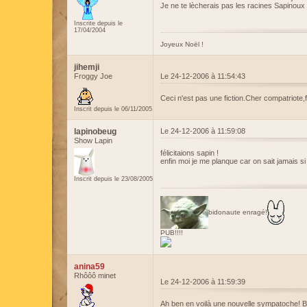
Je ne te lècherais pas les racines Sapinoux !
Inscrite depuis le
17/04/2004
Joyeux Noël !
jihemji
Froggy Joe
Le 24-12-2006 à 11:54:43
Ceci n'est pas une fiction.Cher compatriote,fé
Inscrit depuis le 06/11/2005
lapinobeug
Le 24-12-2006 à 11:59:08
Show Lapin
félicitaions sapin !
enfin moi je me planque car on sait jamais si il
Inscrit depuis le 23/08/2005
bidonaute enragé!
PUB!!!!
anina59
Rhôôô minet
Le 24-12-2006 à 11:59:39
Ah ben en voilà une nouvelle sympatoche! B