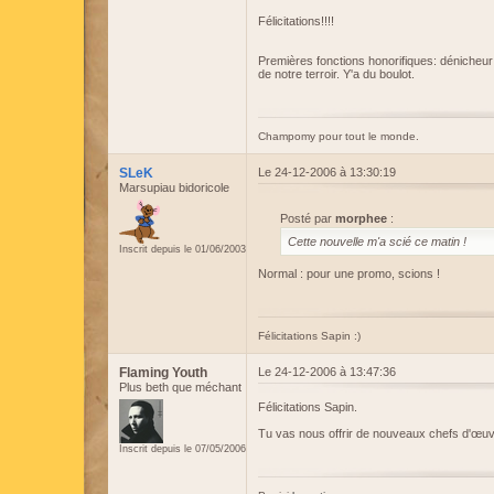
Félicitations!!!!
Premières fonctions honorifiques: dénicheur 
de notre terroir. Y'a du boulot.
Champomy pour tout le monde.
SLeK
Le 24-12-2006 à 13:30:19
Marsupiau bidoricole
Posté par
morphee
:
Cette nouvelle m'a scié ce matin !
Inscrit depuis le 01/06/2003
Normal : pour une promo, scions !
Félicitations Sapin :)
Flaming Youth
Le 24-12-2006 à 13:47:36
Plus beth que méchant
Félicitations Sapin.
Tu vas nous offrir de nouveaux chefs d'œuvre, 
Inscrit depuis le 07/05/2006