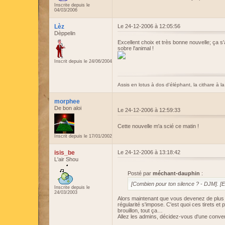
Inscrite depuis le
04/03/2006
Lèz
Le 24-12-2006 à 12:05:56
Dèppelin
Excellent choix et très bonne nouvelle; ça s'ar
sobre l'animal !
Inscrit depuis le 24/06/2004
Assis en lotus à dos d'éléphant, la cithare à
morphee
De bon aloi
Le 24-12-2006 à 12:59:33
Cette nouvelle m'a scié ce matin !
Inscrit depuis le 17/01/2002
isis_be
Le 24-12-2006 à 13:18:42
L'air Shou
Posté par
méchant-dauphin
:
[Combien pour ton silence ? - DJM]. [E
Inscrite depuis le
24/03/2003
Alors maintenant que vous devenez de plus 
régularité s'impose. C'est quoi ces tirets e
brouillon, tout ça…
Allez les admins, décidez-vous d'une convent