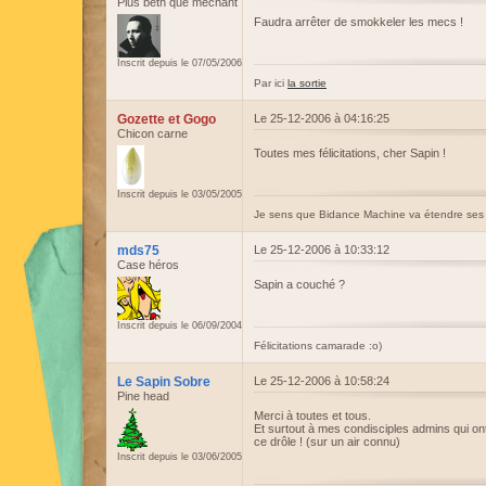
Plus beth que méchant
Faudra arrêter de smokkeler les mecs !
Inscrit depuis le 07/05/2006
Par ici
la sortie
Gozette et Gogo
Le 25-12-2006 à 04:16:25
Chicon carne
Toutes mes félicitations, cher Sapin !
Inscrit depuis le 03/05/2005
Je sens que Bidance Machine va étendre ses
mds75
Le 25-12-2006 à 10:33:12
Case héros
Sapin a couché ?
Inscrit depuis le 06/09/2004
Félicitations camarade :o)
Le Sapin Sobre
Le 25-12-2006 à 10:58:24
Pine head
Merci à toutes et tous.
Et surtout à mes condisciples admins qui ont e
ce drôle ! (sur un air connu)
Inscrit depuis le 03/06/2005