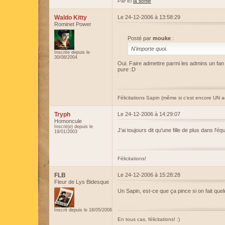
Par ici
la sortie
Waldo Kitty
Le 24-12-2006 à 13:58:29
Rominet Power
Posté par
mouke
:
N'importe quoi.
Inscrite depuis le
30/08/2004
Oui. Faire admettre parmi les admins un fan 
pure :D
Félicitations Sapin (même si c'est encore UN adm
Tryph
Le 24-12-2006 à 14:29:07
Homoncule
Inscrit(e) depuis le
J'ai toujours dit qu'une fille de plus dans l'éq
19/01/2003
Félicitations!
FLB
Le 24-12-2006 à 15:28:28
Fleur de Lys Bidesque
Un Sapin, est-ce que ça pince si on fait qu
Inscrit depuis le 18/05/2006
En tous cas, félicitations! :)