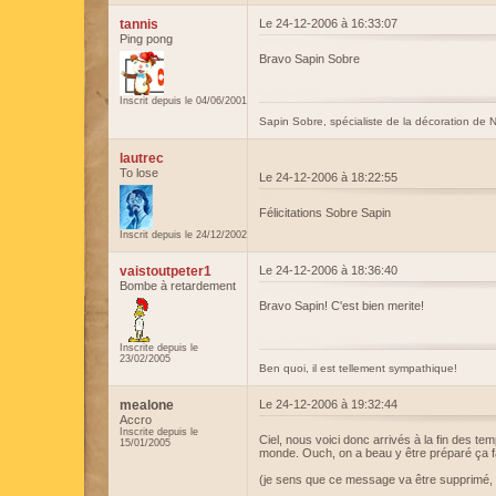
tannis
Le 24-12-2006 à 16:33:07
Ping pong
Bravo Sapin Sobre
Inscrit depuis le 04/06/2001
Sapin Sobre, spécialiste de la décoration de 
lautrec
To lose
Le 24-12-2006 à 18:22:55
Félicitations Sobre Sapin
Inscrit depuis le 24/12/2002
vaistoutpeter1
Le 24-12-2006 à 18:36:40
Bombe à retardement
Bravo Sapin! C'est bien merite!
Inscrite depuis le
23/02/2005
Ben quoi, il est tellement sympathique!
mealone
Le 24-12-2006 à 19:32:44
Accro
Inscrite depuis le
Ciel, nous voici donc arrivés à la fin des te
15/01/2005
monde. Ouch, on a beau y être préparé ça 
(je sens que ce message va être supprimé,