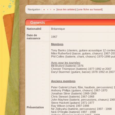
Navigation :
«
‹
›
»
[
tous les artistes
] [
une fiche au hasard
]
Genesis
Nationalité
Britannique
Date de
1967
naissance
Membres
Tony Banks (claviers, guitare acoustique 12 cord
Mike Rutherford (basse, guitare, chœurs) 1967-20
Phil Collins (batterie, chant, chœurs) 1970-1996 pu
Avec pour les tournées
:
Bill Bruford (batterie) 1976
Chester Thompson (batterie) 1977-1992 et 2007
Daryl Stuermer (guitare, basse) 1978-1992 et 2007
Anciens membres
Peter Gabriel (chant, flûte, hautbois, percussions)
Anthony Phillips (guitare, chœurs) 1967-1970
Jonathan Silver (batterie) 1968-1969
Chris Stewart (batterie) 1967-1968
John Mayhew (batterie, percussions, chœurs) 196
Steve Hackett (guitare) 1971-1977
Ray Wilson (chant) 1997-1998
Présentation
Nir Zidkyahu (batterie, percussions) 1997 - 1998
Nick D'Virgilio (batterie) 1997 - 1998