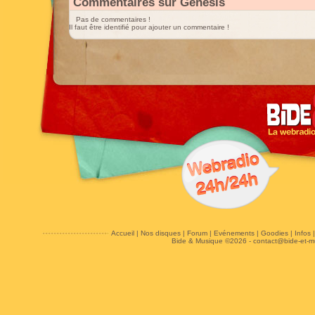
Commentaires sur Genesis
Pas de commentaires !
Il faut être identifié pour ajouter un commentaire !
Accueil
|
Nos disques
|
Forum
|
Evénements
|
Goodies
|
Infos
Bide & Musique ©2026 -
contact@bide-et-m