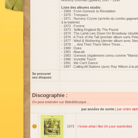
Anthony Drennan (guitare) 1997 - 1998
Liste des albums studio
:
- 1969 : From Genesis to Revelation
- 1970 : Trespass
- 1971 : Nursery Cryme (arrivée du combo gagnant S
à la batterie)
- 1972 : Foxtrot
- 1973 : Selling England By The Pound
- 1974 : The Lamb Lies Down On Broadway (doubl
- 1976 : A Trick of the Tail (premier album sans Pet
- 1977 : Wind & Wuthering (dernier album avec Ste
- 1978 : …And Then There Were Three…
- 1980 : Duke
- 1981 : Abacab
- 1983 : Genesis (également connu comme "Mama
- 1986 : Invisible Touch
- 1991 : We Can't Dance
- 1997 : Calling All Stations (avec Ray Wilson à la pl
Se procurer
ses disques
Discographie :
On peut entendre sur Bide&Musique…
par années de sortie
|
par ordre alp
1973
I know what I like (In your wardrobe)