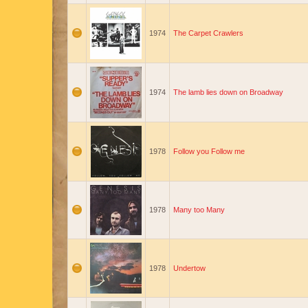
1974
The Carpet Crawlers
1974
The lamb lies down on Broadway
1978
Follow you Follow me
1978
Many too Many
1978
Undertow