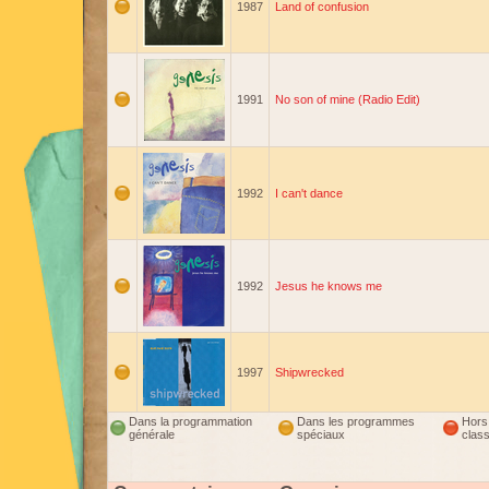
1987
Land of confusion
1991
No son of mine (Radio Edit)
1992
I can't dance
1992
Jesus he knows me
1997
Shipwrecked
Dans la programmation
Dans les programmes
Hors
générale
spéciaux
clas