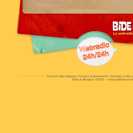
Accueil
|
Nos disques
|
Forum
|
Evénements
|
Goodies
|
Infos
Bide & Musique ©2026 -
contact@bide-et-m