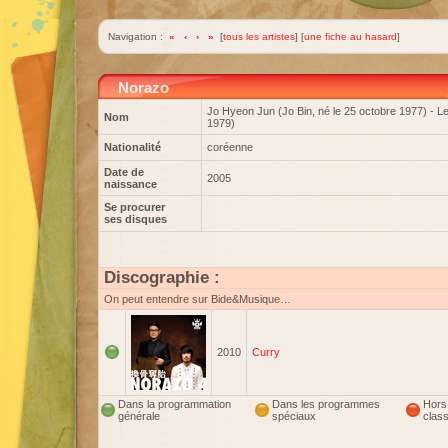
Navigation :
«
‹
›
»
[
tous les artistes
] [
une fiche au hasard
]
Norazo
Jo Hyeon Jun (Jo Bin, né le 25 octobre 1977) - L
Nom
1979)
Nationalité
coréenne
Date de
2005
naissance
Se procurer
ses disques
Discographie :
On peut entendre sur Bide&Musique…
2010
Curry
Dans la programmation
Dans les programmes
Hors
générale
spéciaux
clas