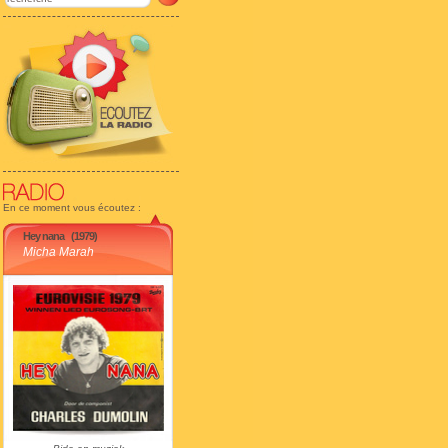
En ce moment vous écoutez :
Hey nana
(1979)
Micha Marah