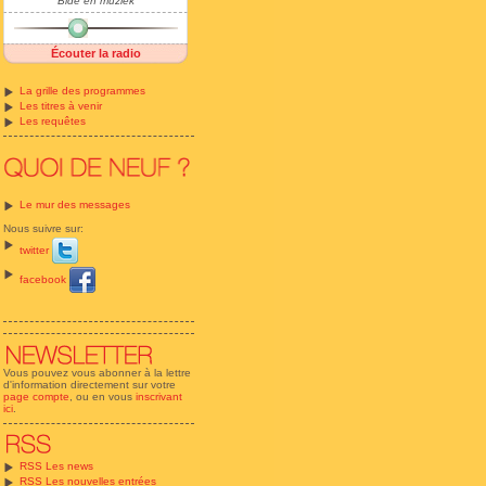
Bide en muziek
Écouter la radio
La grille des programmes
Les titres à venir
Les requêtes
Le mur des messages
Nous suivre sur:
twitter
facebook
Vous pouvez vous abonner à la lettre
d'information directement sur votre
page compte
, ou en vous
inscrivant
ici
.
RSS Les news
RSS Les nouvelles entrées