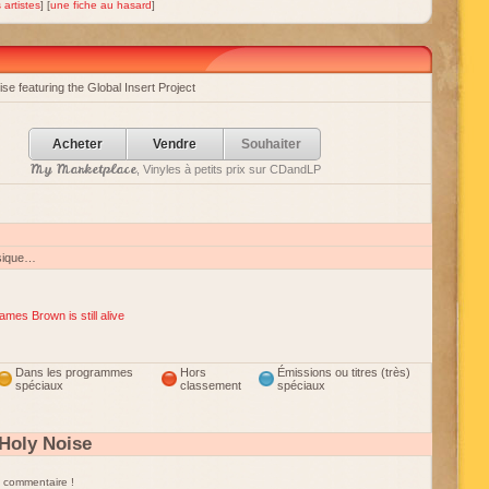
 artistes
] [
une fiche au hasard
]
se featuring the Global Insert Project
Acheter
Vendre
Souhaiter
My Marketplace
, Vinyles à petits prix sur CDandLP
sique…
ames Brown is still alive
Dans les programmes
Hors
Émissions ou titres (très)
spéciaux
classement
spéciaux
Holy Noise
un commentaire !