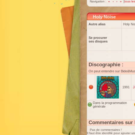
Navigation :
«
‹
›
»
[
tous les
Holy Noise
Autre alias
Holy Noi
Se procurer
ses disques
Discographie :
On peut entendre sur Bide&Mu
1991
J
Dans la programmation
générale
Commentaires sur 
Pas de commentaires !
Il faut être identifié pour ajouter 