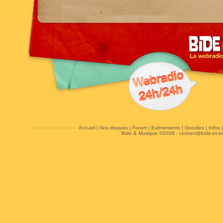
Accueil
|
Nos disques
|
Forum
|
Evénements
|
Goodies
|
Infos
Bide & Musique ©2026 -
contact@bide-et-m