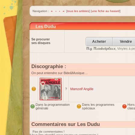
Navigation :
«
‹
›
»
[
tous les artistes
] [
une fiche au hasard
]
Les Dudu
Se procurer
Acheter
Vendre
ses disques
My Marketplace
, Vinyles à p
Discographie :
On peut entendre sur Bide&Musique…
?
Mamzell' Angèle
Dans la programmation
Dans les programmes
Hors
générale
spéciaux
clas
Commentaires sur Les Dudu
Pas de commentaires !
Il faut être identifié pour ajouter un commentaire !