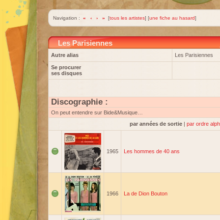
Navigation :
«
‹
›
»
[
tous les artistes
] [
une fiche au hasard
]
Les Parisiennes
Autre alias
Les Parisiennes
Se procurer
ses disques
Discographie :
On peut entendre sur Bide&Musique…
par années de sortie
|
par ordre alp
1965
Les hommes de 40 ans
1966
La de Dion Bouton