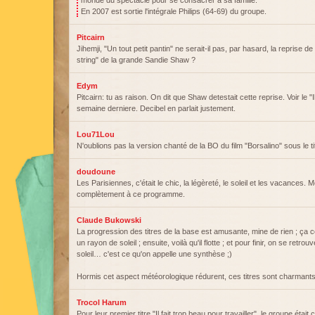
monde du spectacle pour se consacrer à sa famille.
En 2007 est sortie l'intégrale Philips (64-69) du groupe.
Pitcairn
Jihemji, "Un tout petit pantin" ne serait-il pas, par hasard, la reprise d
string" de la grande Sandie Shaw ?
Edym
Pitcairn: tu as raison. On dit que Shaw detestait cette reprise. Voir le "I
semaine derniere. Decibel en parlait justement.
Lou71Lou
N'oublions pas la version chanté de la BO du film "Borsalino" sous le ti
doudoune
Les Parisiennes, c'était le chic, la légèreté, le soleil et les vacances. M
complètement à ce programme.
Claude Bukowski
La progression des titres de la base est amusante, mine de rien ; ç
un rayon de soleil ; ensuite, voilà qu'il flotte ; et pour finir, on se retro
soleil… c'est ce qu'on appelle une synthèse ;)
Hormis cet aspect météorologique rédurent, ces titres sont charmants
Trocol Harum
Pour leur premier titre "Il fait trop beau pour travailler", le groupe était