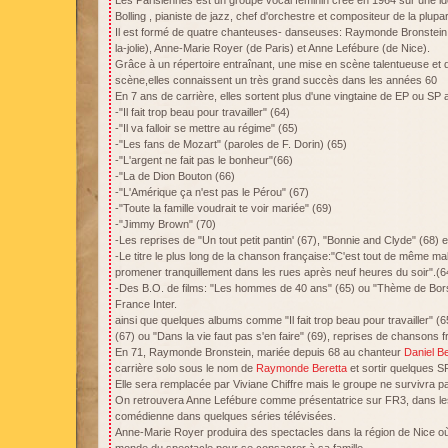
Les Parisiennes est un groupe vocal féminin créé en 1964 sur une i
Bolling , pianiste de jazz, chef d'orchestre et compositeur de la plup
Il est formé de quatre chanteuses- danseuses: Raymonde Bronstein
la-jolie), Anne-Marie Royer (de Paris) et Anne Lefébure (de Nice).
Grâce à un répertoire entraînant, une mise en scène talentueuse et
scène,elles connaissent un très grand succès dans les années 60
En 7 ans de carrière, elles sortent plus d'une vingtaine de EP ou SP 
-"Il fait trop beau pour travailler" (64)
-"Il va falloir se mettre au régime" (65)
-"Les fans de Mozart" (paroles de F. Dorin) (65)
-"L'argent ne fait pas le bonheur"(66)
-"La de Dion Bouton (66)
-"L'Amérique ça n'est pas le Pérou" (67)
-"Toute la famille voudrait te voir mariée" (69)
-"Jimmy Brown" (70)
-Les reprises de "Un tout petit pantin' (67), "Bonnie and Clyde" (68)
-Le titre le plus long de la chanson française:"C'est tout de même m
promener tranquillement dans les rues après neuf heures du soir".(6
-Des B.O. de films: "Les hommes de 40 ans" (65) ou "Thème de Borsa
France Inter.
ainsi que quelques albums comme "Il fait trop beau pour travailler" (6
(67) ou "Dans la vie faut pas s'en faire" (69), reprises de chansons
En 71, Raymonde Bronstein, mariée depuis 68 au chanteur
Daniel Be
carrière solo sous le nom de
Raymonde Beretta
et sortir quelques S
Elle sera remplacée par Viviane Chiffre mais le groupe ne survivra p
On retrouvera Anne Lefébure comme présentatrice sur FR3, dans l
comédienne dans quelques séries télévisées.
Anne-Marie Royer produira des spectacles dans la région de Nice où e