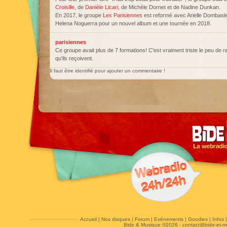
Croisille
, de
Danièle Licari
, de Michèle Dornet et de Nadine Dunkan.
En 2017, le groupe
Les Parisiennes
est reformé avec Arielle Dombasle
Helena Noguerra pour un nouvel album et une tournée en 2018.
parisiennes
Ce groupe avait plus de 7 formations! C'est vraiment triste le peu de
qu'ils reçoivent.
Il faut être identifié pour ajouter un commentaire !
Accueil
|
Nos disques
|
Forum
|
Evénements
|
Goodies
|
Infos
Bide & Musique ©2026 -
contact@bide-et-m