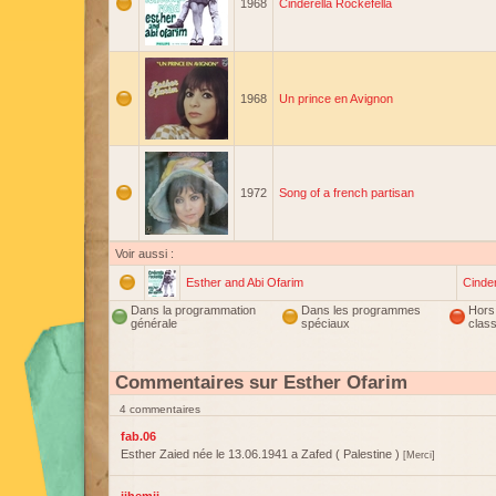
1968
Cinderella Rockefella
1968
Un prince en Avignon
1972
Song of a french partisan
Voir aussi :
Esther and Abi Ofarim
Cinder
Dans la programmation
Dans les programmes
Hors
générale
spéciaux
clas
Commentaires sur Esther Ofarim
4 commentaires
fab.06
Esther Zaied née le 13.06.1941 a Zafed ( Palestine )
[Merci]