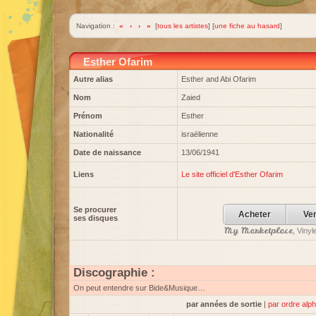
Navigation :
«
‹
›
»
[
tous les artistes
] [
une fiche au hasard
]
Esther Ofarim
Autre alias
Esther and Abi Ofarim
Nom
Zaied
Prénom
Esther
Nationalité
israëlienne
Date de naissance
13/06/1941
Liens
Le site officiel d'Esther Ofarim
Se procurer
Acheter
Ve
ses disques
My Marketplace
, Viny
Discographie :
On peut entendre sur Bide&Musique…
par années de sortie
|
par ordre alp