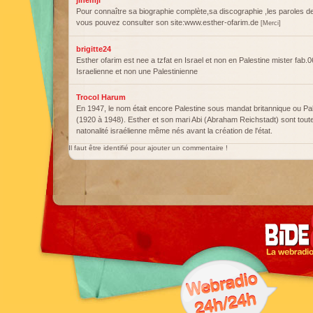
jihemji
Pour connaître sa biographie complète,sa discographie ,les paroles 
vous pouvez consulter son site:www.esther-ofarim.de
[Merci]
brigitte24
Esther ofarim est nee a tzfat en Israel et non en Palestine mister fab.0
Israelienne et non une Palestinienne
Trocol Harum
En 1947, le nom était encore Palestine sous mandat britannique ou Pa
(1920 à 1948). Esther et son mari Abi (Abraham Reichstadt) sont tou
natonalité israélienne même nés avant la création de l'état.
Il faut être identifié pour ajouter un commentaire !