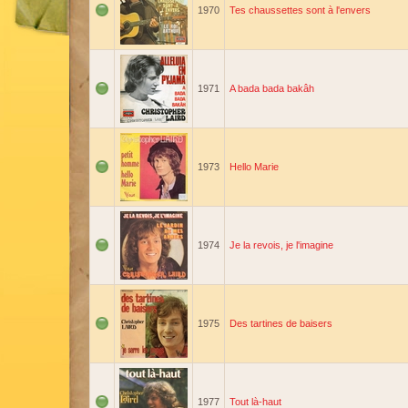
1970
Tes chaussettes sont à l'envers
1971
A bada bada bakâh
1973
Hello Marie
1974
Je la revois, je l'imagine
1975
Des tartines de baisers
1977
Tout là-haut