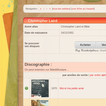
Navigation :
«
‹
›
»
[
tous les artistes
] [
une fiche au hasard
]
Christopher Laird
Autre alias
Christopher Laird et Bibie
Date de naissance
19/12/1952
Se procurer
Acheter
Ve
ses disques
My Marketplace
, Viny
Discographie :
On peut entendre sur Bide&Musique…
par années de sortie
|
par ordre alp
1970
Moi et ma petite amie