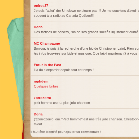
oniros37
Je suis ''adict" der Un clown ne pleure pas!!!! Je me souviens d'avoi
souvent à la radio au Canada Québec!!!
Doria
Des tartines de baisers, l'un de ses grands succès injustement oublié.
MC Champagne
Bonjour, je suis à la recherche d'une bio de Christopher Laird. Rien su
les infos trouvées sur bide et musique. Que fait-il maintenant? à vous
Futur in the Past
Il a du s'expatrier depuis tout ce temps !
raphdem
Quelques bribes
.
zorrozorro
petit homme est sa plus jolie chanson
Doria
@zorrozorro, oui, "Petit homme" est une très jolie chanson. Christophe
talent.
Il faut être identifié pour ajouter un commentaire !