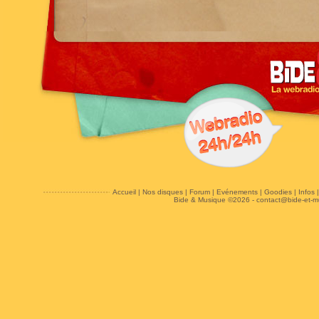
Accueil
|
Nos disques
|
Forum
|
Evénements
|
Goodies
|
Infos
Bide & Musique ©2026 -
contact@bide-et-m