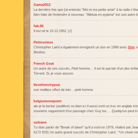
Gama2012
La dernière fois que j'ai entendu "Moi et ma petite amie" à la radio c'étai
bien häte de l'entendre à nouveau. "Alleluia en pyjama" est une autre 
fab.06
Il est né le 19.12.1952. [√]
Petitcurieux
Christopher Laird a également enregistré un duo en 1988 avec
Bibie
so
Boubou
.
French Goat
Un autre de ses succès,
Petit homme
… Il est le parrain d'un des enfa
Torrent. Si, je vous assure.
Ilovefrenchypop
son meilleur effort de loin….petit homme
belgiumonepoint
ais-je la berlue (auditive) ou bien a t il aussi sorti un truc en anglais t
souviens vaguement d'un passage chez Guy lux…. Quelqu'un peut il m'
sulirane
Tu dois parler de "Break of dawn" qu'il a sorti en 1979, réalisé par Je
6172 833) Un autre grand succès de Christopher Laird : "Un clown n