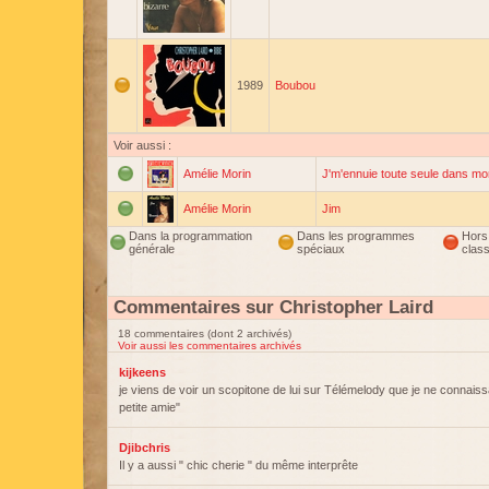
1989
Boubou
Voir aussi :
Amélie Morin
J'm'ennuie toute seule dans mo
Amélie Morin
Jim
Dans la programmation
Dans les programmes
Hors
générale
spéciaux
clas
Commentaires sur Christopher Laird
18 commentaires (dont 2 archivés)
Voir aussi les commentaires archivés
kijkeens
je viens de voir un scopitone de lui sur Télémelody que je ne connais
petite amie"
Djibchris
Il y a aussi " chic cherie " du même interprête