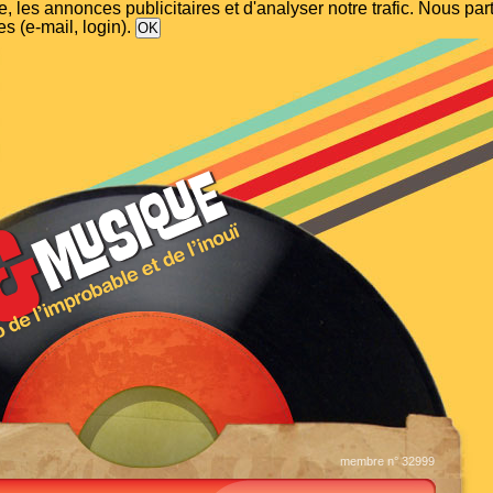
, les annonces publicitaires et d'analyser notre trafic. Nous p
s (e-mail, login).
membre n° 32999