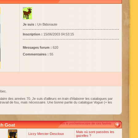
Je suis :
Un Bidonaute
Inscription :
15/06/2003 04:53:15
Messages forum :
620
Commentaires :
55
ébec.
laire des années 70. Je suis d'ailleurs en train d'élaborer les catalogues par
travail de fou, mais nécessaire. Une bonne partie du catalogue Vogue (+ les
Voir le pochettoscope de ces favoris
ch Goat
Mais où sont passées les
Lizzy Mercier-Descloux
gazelles ?