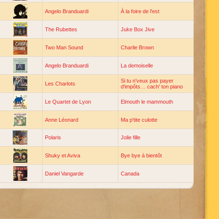
Angelo Branduardi
À la foire de l'est
The Rubettes
Juke Box Jive
Two Man Sound
Charlie Brown
Angelo Branduardi
La demoiselle
Si tu n'veux pas payer
Les Charlots
d'impôts… cach' ton piano
Le Quartet de Lyon
Elmouth le mammouth
Anne Léonard
Ma p'tite culotte
Polaris
Jolie fille
Shuky et Aviva
Bye bye à bientôt
Daniel Vangarde
Canada