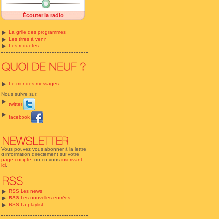
Écouter la radio
La grille des programmes
Les titres à venir
Les requêtes
Le mur des messages
Nous suivre sur:
twitter
facebook
Vous pouvez vous abonner à la lettre
d'information directement sur votre
page compte
, ou en vous
inscrivant
ici
.
RSS Les news
RSS Les nouvelles entrées
RSS La playlist