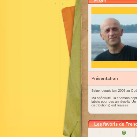
Profil
Présentation
Belge, depuis juin 2005 au Qu
Ma spécialité : la chanson popu
labels pour ces années-là. Un 
distributions) est réalisée.
Les favoris de Fren
1