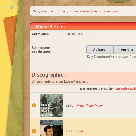
Navigation :
«
‹
›
»
[
tous les artistes
] [
une fiche au hasard
]
Michael Holm
Autre alias
Daisy Clan
Se procurer
Acheter
Vendre
ses disques
My Marketplace
, Vinyles à p
Discographie :
On peut entendre sur Bide&Musique…
par années de sortie
|
par ordre alp
1968
Muny Muny Muny
1980
Kind