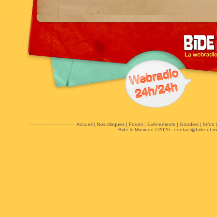
Accueil
|
Nos disques
|
Forum
|
Evénements
|
Goodies
|
Infos
Bide & Musique ©2026 -
contact@bide-et-m