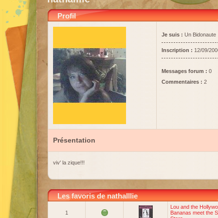
Profil
Je suis :
Un Bidonaute
Inscription :
12/09/200
Messages forum :
0
Commentaires :
2
Présentation
viv' la zique!!!
Les favoris de nathalllie
Lou and the Hollyw
1
Bananas meet the S