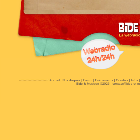
Accueil
|
Nos disques
|
Forum
|
Evénements
|
Goodies
|
Infos
Bide & Musique ©2026 -
contact@bide-et-m