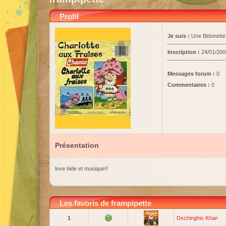
Profil
Je suis :
Une Bidonette
Inscription :
24/01/200
Messages forum :
0
Commentaires :
0
Présentation
love bide et musique!!
Les favoris de frampipette
1
Dschinghis Khan