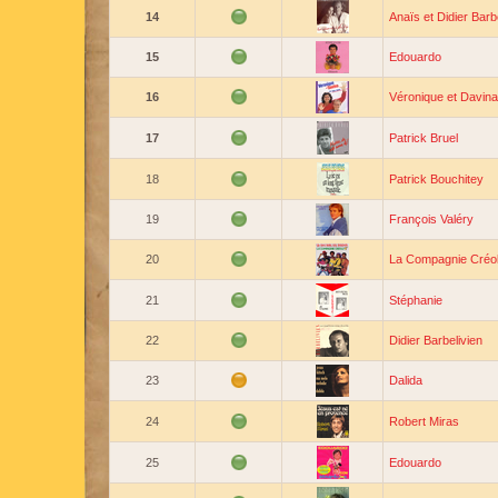
14
Anaïs et Didier Barb
15
Edouardo
16
Véronique et Davina
17
Patrick Bruel
18
Patrick Bouchitey
19
François Valéry
20
La Compagnie Créo
21
Stéphanie
22
Didier Barbelivien
23
Dalida
24
Robert Miras
25
Edouardo