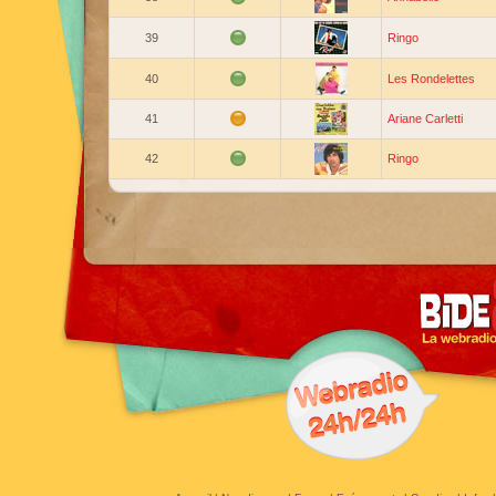
39
Ringo
40
Les Rondelettes
41
Ariane Carletti
42
Ringo