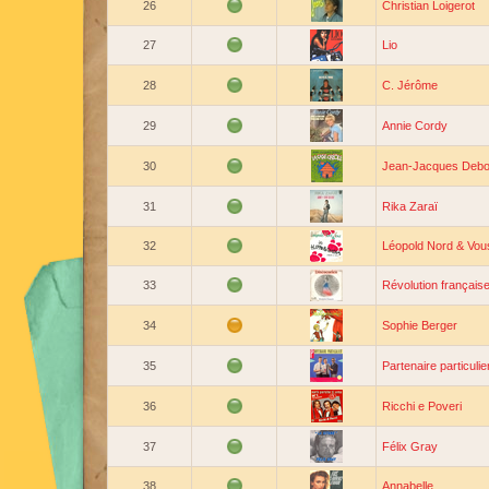
26
Christian Loigerot
27
Lio
28
C. Jérôme
29
Annie Cordy
30
Jean-Jacques Debo
31
Rika Zaraï
32
Léopold Nord & Vou
33
Révolution français
34
Sophie Berger
35
Partenaire particulie
36
Ricchi e Poveri
37
Félix Gray
38
Annabelle