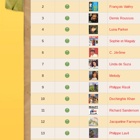
2
François Valéry
3
Demis Roussos
4
Luna Parker
5
Sophie et Magaly
6
C. Jérôme
7
Linda de Suza
8
Melody
9
Philippe Risoli
10
Dschinghis Khan
11
Richard Sanderson
12
Jacqueline Farreyro
13
Philippe Lavil