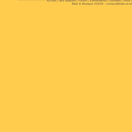
Accueil
|
Nos disques
|
Forum
|
Evénements
|
Goodies
|
Infos
Bide & Musique ©2026 -
contact@bide-et-m