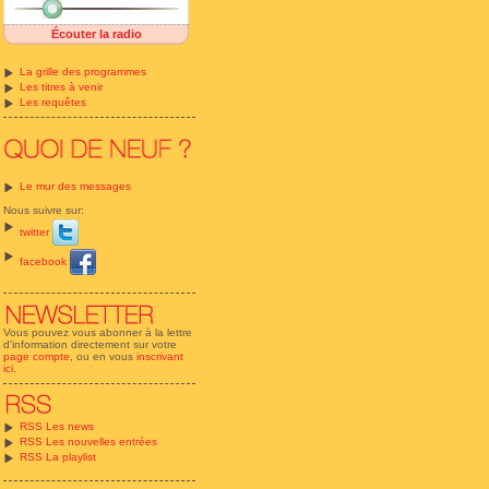
Écouter la radio
La grille des programmes
Les titres à venir
Les requêtes
Le mur des messages
Nous suivre sur:
twitter
facebook
Vous pouvez vous abonner à la lettre
d'information directement sur votre
page compte
, ou en vous
inscrivant
ici
.
RSS Les news
RSS Les nouvelles entrées
RSS La playlist