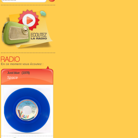
En ce moment vous écoutez :
Just blue
(1978)
Space