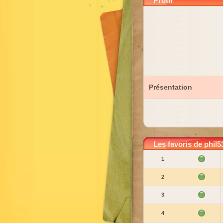
Profil
Présentation
Les favoris de phil5
1
2
3
4