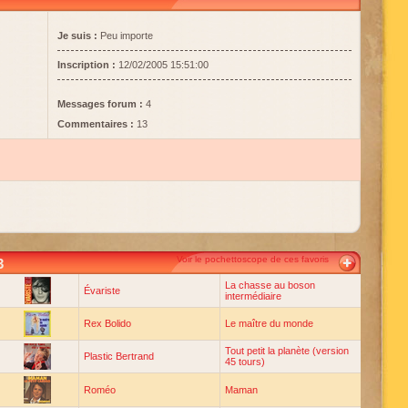
Je suis :
Peu importe
Inscription :
12/02/2005 15:51:00
Messages forum :
4
Commentaires :
13
Voir le pochettoscope de ces favoris
3
La chasse au boson
Évariste
intermédiaire
Rex Bolido
Le maître du monde
Tout petit la planète (version
Plastic Bertrand
45 tours)
Roméo
Maman