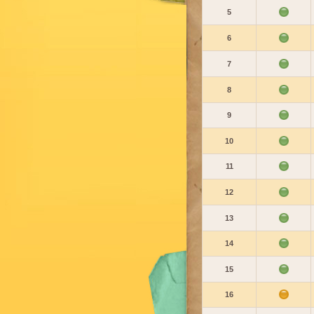
5
6
7
8
9
10
11
12
13
14
15
16