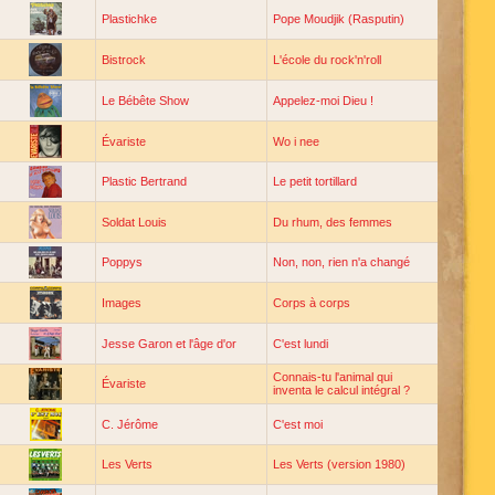
Plastichke
Pope Moudjik (Rasputin)
Bistrock
L'école du rock'n'roll
Le Bébête Show
Appelez-moi Dieu !
Évariste
Wo i nee
Plastic Bertrand
Le petit tortillard
Soldat Louis
Du rhum, des femmes
Poppys
Non, non, rien n'a changé
Images
Corps à corps
Jesse Garon et l'âge d'or
C'est lundi
Connais-tu l'animal qui
Évariste
inventa le calcul intégral ?
C. Jérôme
C'est moi
Les Verts
Les Verts (version 1980)