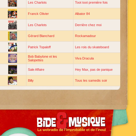
Les Charlots
Toot toot première fois
Franck Olivier
Albator 84
Les Charlots
Derrière chez moi
Gérard Blanchard
Rockamadour
Patrick Topaloff
Les rois du skateboard
Bob Babylone et les
Viva Dracula
Salopettes
Sale Affaire
Hey Max, pas de panique
Billy
Tous les samedis soir