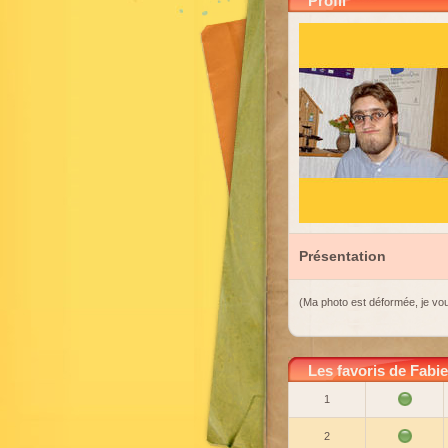
Profil
Présentation
(Ma photo est déformée, je vou
Les favoris de Fabi
1
2