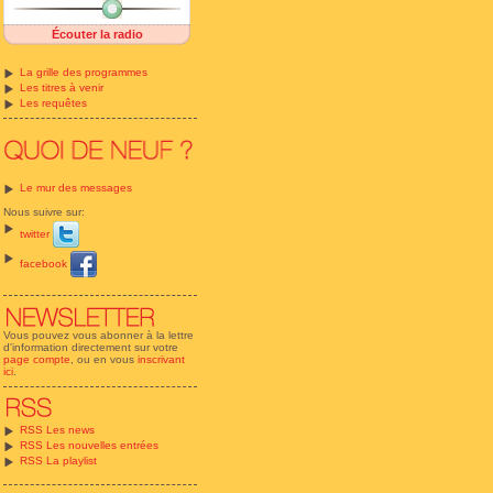
Écouter la radio
La grille des programmes
Les titres à venir
Les requêtes
Le mur des messages
Nous suivre sur:
twitter
facebook
Vous pouvez vous abonner à la lettre
d'information directement sur votre
page compte
, ou en vous
inscrivant
ici
.
RSS Les news
RSS Les nouvelles entrées
RSS La playlist