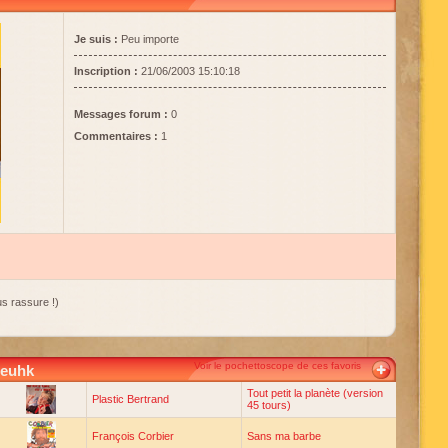
Je suis :
Peu importe
Inscription :
21/06/2003 15:10:18
Messages forum :
0
Commentaires :
1
s rassure !)
Voir le pochettoscope de ces favoris
eeuhk
Tout petit la planète (version
Plastic Bertrand
45 tours)
François Corbier
Sans ma barbe