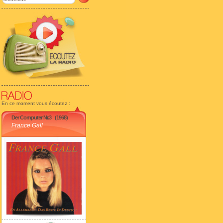
En ce moment vous écoutez :
Der Computer Nr.3
(1968)
France Gall