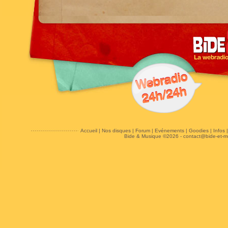
Accueil
|
Nos disques
|
Forum
|
Evénements
|
Goodies
|
Infos
Bide & Musique ©2026 -
contact@bide-et-m