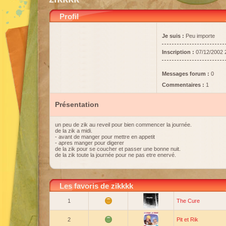
Profil
Je suis :
Peu importe
Inscription :
07/12/2002 
Messages forum :
0
Commentaires :
1
Présentation
un peu de zik au reveil pour bien commencer la journée.
de la zik a midi.
- avant de manger pour mettre en appetit
- apres manger pour digerer
de la zik pour se coucher et passer une bonne nuit.
de la zik toute la journée pour ne pas etre enervé.
Les favoris de zikkkk
1
The Cure
2
Pit et Rik