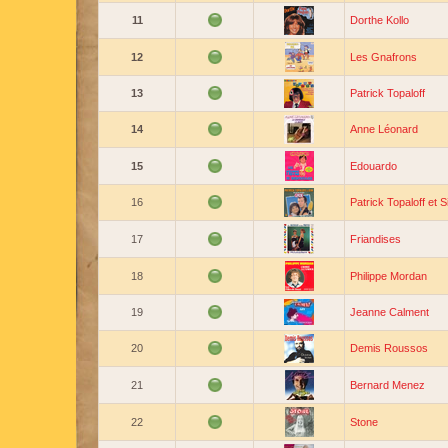
11
Dorthe Kollo
12
Les Gnafrons
13
Patrick Topaloff
14
Anne Léonard
15
Edouardo
16
Patrick Topaloff et 
17
Friandises
18
Philippe Mordan
19
Jeanne Calment
20
Demis Roussos
21
Bernard Menez
22
Stone