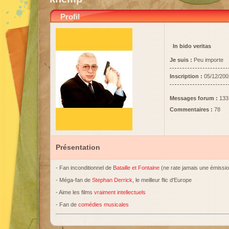
Profil
In bido veritas
Je suis :
Peu importe
Inscription :
05/12/200
Messages forum :
133
Commentaires :
78
Présentation
- Fan inconditionnel de
Bataille et Fontaine
(ne rate jamais une émissio
- Méga-fan de
Stephan Derrick
, le meilleur flic d'Europe
- Aime les films
vraiment intellectuels
- Fan de
comédies musicales