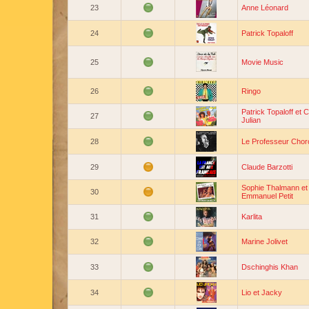
23
Anne Léonard
24
Patrick Topaloff
25
Movie Music
26
Ringo
Patrick Topaloff et C
27
Julian
28
Le Professeur Chor
29
Claude Barzotti
Sophie Thalmann et
30
Emmanuel Petit
31
Karlita
32
Marine Jolivet
33
Dschinghis Khan
34
Lio et Jacky