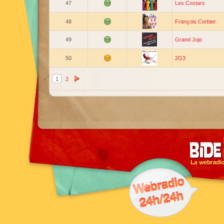
47
Les Costars
48
François Corbier
49
Grand Jojo
50
2G3
1
2