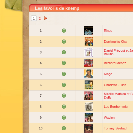
Les favoris de knemp
1
2
1
Ringo
2
Dschinghis Khan
Daniel Prévost et J
3
Balutin
4
Bernard Menez
5
Ringo
6
Charlotte Julian
Mireille Mathieu et P
7
Duffy
8
Luc Berthommier
9
Waylon
10
Tommy Seebach