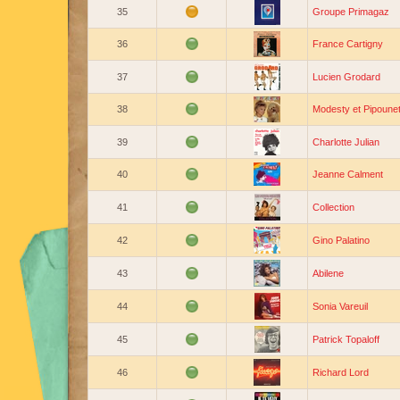
35
Groupe Primagaz
36
France Cartigny
37
Lucien Grodard
38
Modesty et Pipoune
39
Charlotte Julian
40
Jeanne Calment
41
Collection
42
Gino Palatino
43
Abilene
44
Sonia Vareuil
45
Patrick Topaloff
46
Richard Lord