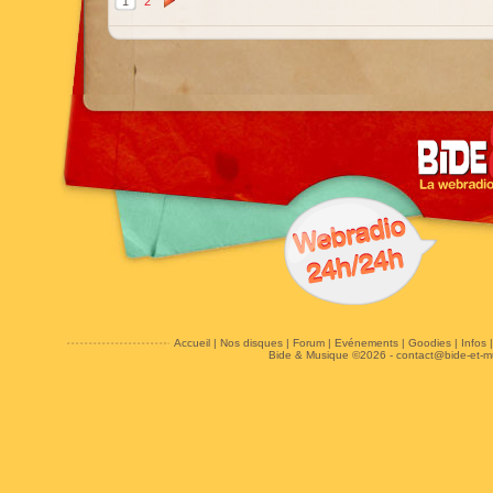
1
2
Accueil
|
Nos disques
|
Forum
|
Evénements
|
Goodies
|
Infos
Bide & Musique ©2026 -
contact@bide-et-m