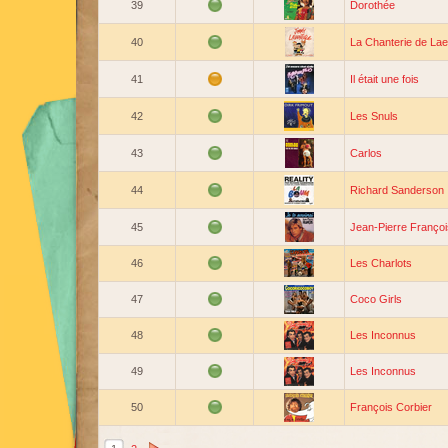
39
Dorothée
40
La Chanterie de La
41
Il était une fois
42
Les Snuls
43
Carlos
44
Richard Sanderson
45
Jean-Pierre Françoi
46
Les Charlots
47
Coco Girls
48
Les Inconnus
49
Les Inconnus
50
François Corbier