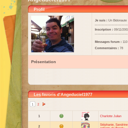
Profil
Je suis :
Un Bidonaute
Inscription :
09/11/200
Messages forum :
110
Commentaires :
78
Présentation
Les favoris d'Angeduciel1977
1
2
1
Charlotte Julian
Stéphanie, Sandrine 
2