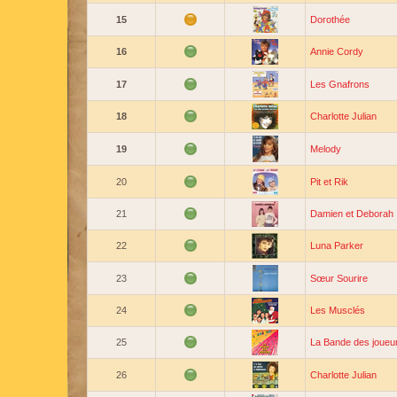
15
Dorothée
16
Annie Cordy
17
Les Gnafrons
18
Charlotte Julian
19
Melody
20
Pit et Rik
21
Damien et Deborah
22
Luna Parker
23
Sœur Sourire
24
Les Musclés
25
La Bande des joueu
26
Charlotte Julian