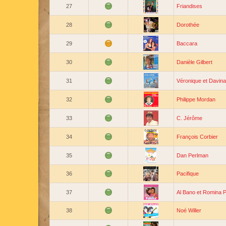
27
Friandises
28
Dorothée
29
Baccara
30
Danièle Gilbert
31
Véronique et Davina
32
Philippe Mordan
33
C. Jérôme
34
François Corbier
35
Dan Perlman
36
Pacifique
37
Al Bano et Romina 
38
Noé Willer