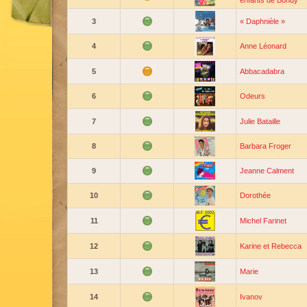
enfants de Bondy
3
« Daphnièle »
4
Anne Léonard
5
Abbacadabra
6
Odeurs
7
Julie Bataille
8
Barbara Froger
9
Jeanne Calment
10
Dorothée
11
Michel Farinet
12
Karine et Rebecca
13
Marie
14
Ivanov