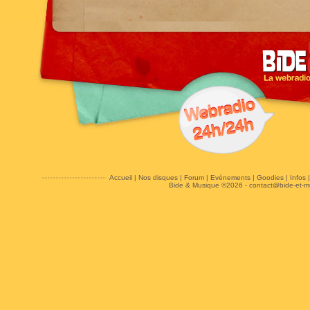
Accueil
|
Nos disques
|
Forum
|
Evénements
|
Goodies
|
Infos
Bide & Musique ©2026 -
contact@bide-et-m