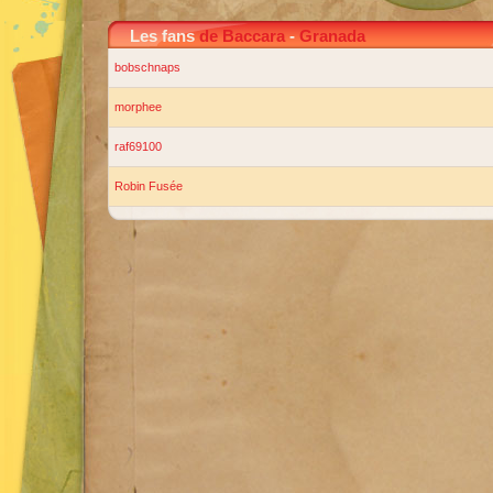
Les fans
de Baccara
-
Granada
bobschnaps
morphee
raf69100
Robin Fusée