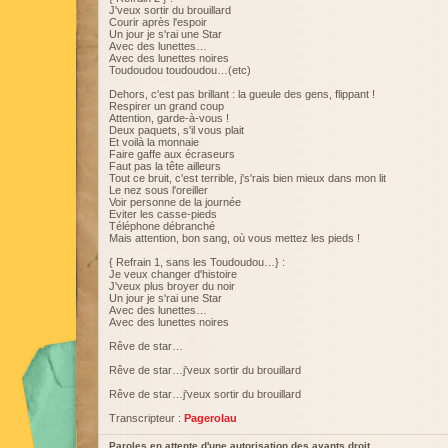
J'veux sortir du brouillard
Courir après l'espoir
Un jour je s'rai une Star
Avec des lunettes…
Avec des lunettes noires
Toudoudou toudoudou…(etc)
Dehors, c'est pas brillant : la gueule des gens, flippant !
Respirer un grand coup
Attention, garde-à-vous !
Deux paquets, s'il vous plait
Et voilà la monnaie
Faire gaffe aux écraseurs
Faut pas la tête ailleurs
Tout ce bruit, c'est terrible, j's'rais bien mieux dans mon lit
Le nez sous l'oreiller
Voir personne de la journée
Eviter les casse-pieds
Téléphone débranché
Mais attention, bon sang, où vous mettez les pieds !
{ Refrain 1, sans les Toudoudou…} :
Je veux changer d'histoire
J'veux plus broyer du noir
Un jour je s'rai une Star
Avec des lunettes…
Avec des lunettes noires
Rêve de star…
Rêve de star…j'veux sortir du brouillard
Rêve de star…j'veux sortir du brouillard
Transcripteur :
Pagerolau
Paroles en attente d'une autorisation des ayants droit.