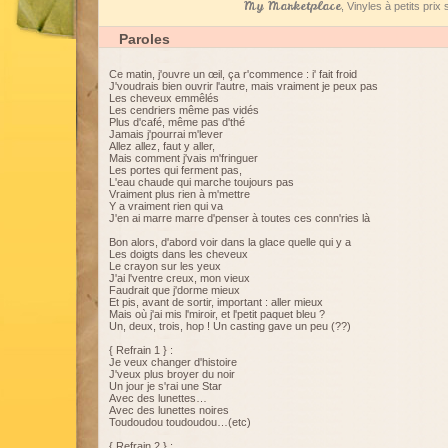
My Marketplace
, Vinyles à petits pri
Paroles
Ce matin, j'ouvre un œil, ça r'commence : i' fait froid
J'voudrais bien ouvrir l'autre, mais vraiment je peux pas
Les cheveux emmêlés
Les cendriers même pas vidés
Plus d'café, même pas d'thé
Jamais j'pourrai m'lever
Allez allez, faut y aller,
Mais comment j'vais m'fringuer
Les portes qui ferment pas,
L'eau chaude qui marche toujours pas
Vraiment plus rien à m'mettre
Y a vraiment rien qui va
J'en ai marre marre d'penser à toutes ces conn'ries là
Bon alors, d'abord voir dans la glace quelle qui y a
Les doigts dans les cheveux
Le crayon sur les yeux
J'ai l'ventre creux, mon vieux
Faudrait que j'dorme mieux
Et pis, avant de sortir, important : aller mieux
Mais où j'ai mis l'miroir, et l'petit paquet bleu ?
Un, deux, trois, hop ! Un casting gave un peu (??)
{ Refrain 1 } :
Je veux changer d'histoire
J'veux plus broyer du noir
Un jour je s'rai une Star
Avec des lunettes…
Avec des lunettes noires
Toudoudou toudoudou…(etc)
{ Refrain 2 } :