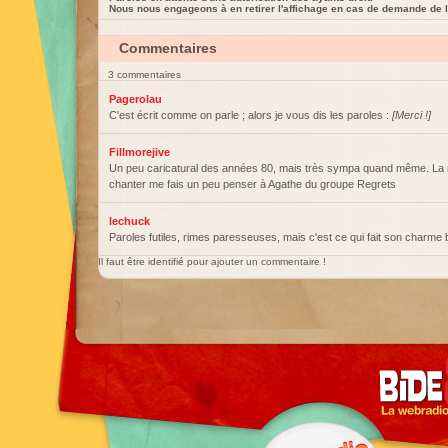
Nous nous engageons à en retirer l'affichage en cas de demande de l
Commentaires
3 commentaires
Pagerolau
C'est écrit comme on parle ; alors je vous dis les paroles :
[Merci !]
Fillmorejive
Un peu caricatural des années 80, mais très sympa quand même. La
chanter me fais un peu penser à Agathe du groupe Regrets
lechuck
Paroles futiles, rimes paresseuses, mais c'est ce qui fait son charme 
Il faut être identifié pour ajouter un commentaire !