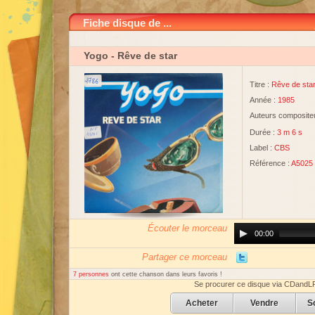
Fiche disque de ...
Yogo
- Rêve de star
Titre :
Rêve de sta
Année :
1985
Auteurs compositeu
Durée :
3 m 6 s
Label :
CBS
Référence :
A5025
Écouter le morceau
Audio
00:00
Player
Partager ce morceau
7 personnes
ont cette chanson dans leurs favoris !
Se procurer ce disque via CDandL
Acheter
Vendre
S