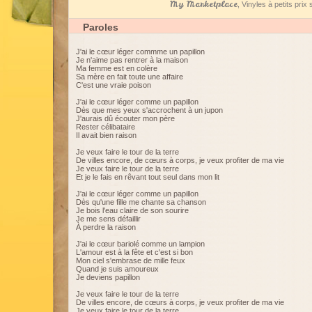
My Marketplace
, Vinyles à petits pri
Paroles
J'ai le cœur léger commme un papillon
Je n'aime pas rentrer à la maison
Ma femme est en colère
Sa mère en fait toute une affaire
C'est une vraie poison
J'ai le cœur léger comme un papillon
Dès que mes yeux s'accrochent à un jupon
J'aurais dû écouter mon père
Rester célibataire
Il avait bien raison
Je veux faire le tour de la terre
De villes encore, de cœurs à corps, je veux profiter de ma vie
Je veux faire le tour de la terre
Et je le fais en rêvant tout seul dans mon lit
J'ai le cœur léger comme un papillon
Dès qu'une fille me chante sa chanson
Je bois l'eau claire de son sourire
Je me sens défaillir
À perdre la raison
J'ai le cœur bariolé comme un lampion
L'amour est à la fête et c'est si bon
Mon ciel s'embrase de mille feux
Quand je suis amoureux
Je deviens papillon
Je veux faire le tour de la terre
De villes encore, de cœurs à corps, je veux profiter de ma vie
Je veux faire le tour de la terre