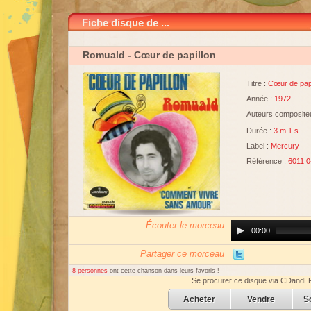
Fiche disque de ...
Romuald
- Cœur de papillon
Titre :
Cœur de papi
Année :
1972
Auteurs compositeu
Durée :
3 m 1 s
Label :
Mercury
Référence :
6011 0
Écouter le morceau
Audio
00:00
Player
Partager ce morceau
8 personnes
ont cette chanson dans leurs favoris !
Se procurer ce disque via CDandL
Acheter
Vendre
S