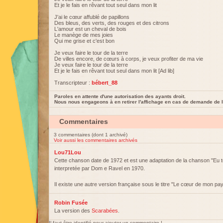
Et je le fais en rêvant tout seul dans mon lit
J'ai le cœur affublé de papillons
Des bleus, des verts, des rouges et des citrons
L'amour est un cheval de bois
Le manège de mes joies
Qui me grise et c'est bon
Je veux faire le tour de la terre
De villes encore, de cœurs à corps, je veux profiter de ma vie
Je veux faire le tour de la terre
Et je le fais en rêvant tout seul dans mon lit [Ad lib]
Transcripteur :
bébert_88
Paroles en attente d'une autorisation des ayants droit.
Nous nous engageons à en retirer l'affichage en cas de demande de l
Commentaires
3 commentaires (dont 1 archivé)
Voir aussi les commentaires archivés
Lou71Lou
Cette chanson date de 1972 et est une adaptation de la chanson "Eu 
interpretée par Dom e Ravel en 1970.
Il existe une autre version française sous le titre "Le cœur de mon p
Robin Fusée
La version des
Scarabées
.
Il faut être identifié pour ajouter un commentaire !