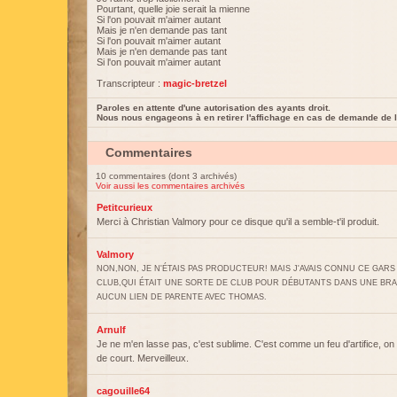
Pourtant, quelle joie serait la mienne
Si l'on pouvait m'aimer autant
Mais je n'en demande pas tant
Si l'on pouvait m'aimer autant
Mais je n'en demande pas tant
Si l'on pouvait m'aimer autant
Transcripteur :
magic-bretzel
Paroles en attente d'une autorisation des ayants droit.
Nous nous engageons à en retirer l'affichage en cas de demande de l
Commentaires
10 commentaires (dont 3 archivés)
Voir aussi les commentaires archivés
Petitcurieux
Merci à Christian Valmory pour ce disque qu'il a semble-t'il produit.
Valmory
NON,NON, JE N'ÉTAIS PAS PRODUCTEUR! MAIS J'AVAIS CONNU CE GARS
CLUB,QUI ÉTAIT UNE SORTE DE CLUB POUR DÉBUTANTS DANS UNE BRA
AUCUN LIEN DE PARENTE AVEC THOMAS.
Arnulf
Je ne m'en lasse pas, c'est sublime. C'est comme un feu d'artifice, on 
de court. Merveilleux.
cagouille64