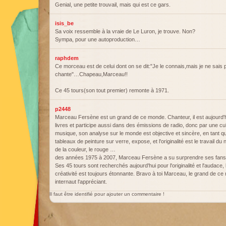
Genial, une petite trouvail, mais qui est ce gars.
isis_be
Sa voix ressemble à la vraie de Le Luron, je trouve. Non?
Sympa, pour une autoproduction…
raphdem
Ce morceau est de celui dont on se dit:"Je le connais,mais je ne sais p
chante"…Chapeau,Marceau!!
Ce 45 tours(son tout premier) remonte à 1971.
p2448
Marceau Fersène est un grand de ce monde. Chanteur, il est aujourd'
livres et participe aussi dans des émissions de radio, donc par une cult
musique, son analyse sur le monde est objective et sincère, en tant qu'ar
tableaux de peinture sur verre, expose, et l'originalité est le travail du
de la couleur, le rouge …
des années 1975 à 2007, Marceau Fersène a su surprendre ses fa
Ses 45 tours sont recherchés aujourd'hui pour l'originalité et l'audace, l
créativité est toujours étonnante. Bravo à toi Marceau, le grand d
internaut l'appréciant.
Il faut être identifié pour ajouter un commentaire !