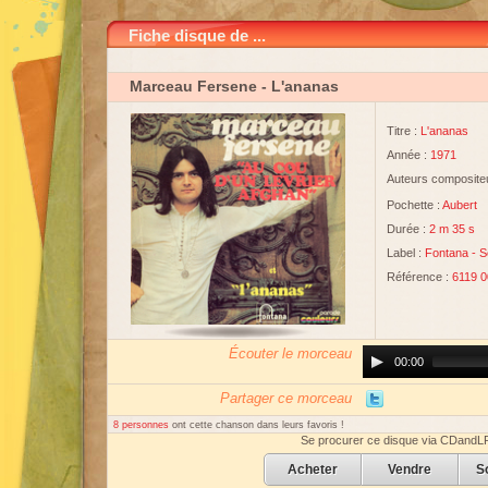
Fiche disque de ...
Marceau Fersene
- L'ananas
Titre :
L'ananas
Année :
1971
Auteurs compositeu
Pochette :
Aubert
Durée :
2 m 35 s
Label :
Fontana
-
S
Référence :
6119 0
Écouter le morceau
Audio
00:00
Player
Partager ce morceau
8 personnes
ont cette chanson dans leurs favoris !
Se procurer ce disque via CDandL
Acheter
Vendre
S