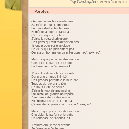
My Marketplace
, Vinyles à petits pri
Paroles
On peut aimer les mandarines
Sa mère et puis le chocolat
Le music-hall et les tartines
Et même la fleur de l'ananas
C'est exotique et délicat
J'aime le regard athlétique
Des gens qui font marcher au pas
Ils ont la douceur énergique
De ceux qui ne plaisantent pas
On est un homme ou on n' l'est pas, a-A, a-A, a-A !
Mais ce que j'aime par dessus tout
C'est bien le parfum et le goût
De l'ananas, de l'ananas-a !
J'aime les dimanches en famille
Dans une chaude intimité
Des grands-parents à la belle-fille
Tous assis devant la télé
Ça nous évite de parler
J'aime la voix de ma voisine
Qui aime les grands de l'opéra
Avec ses odeurs de cuisine
Elle m'envoie l'air de la Tosca
Ça met de la gaieté chez moi, a-A, a-A, a-A !
Mais ce que j'aime par dessus tout
C'est bien le parfum et le goût
De l'ananas, de l'ananas-a !
Il faudra que je me reprenne
Je l'aime trop facilement